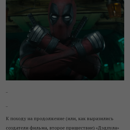
_
_
К походу на продолжение (или, как выразились
создатели фильма, второе пришествие) «Дэдпула»