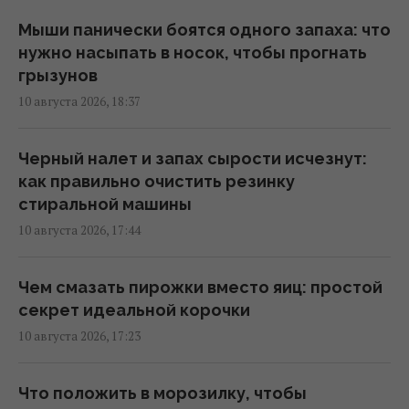
Из мусора извлекают до 400 кг золота в
год и делают из него украшения
Мыши панически боятся одного запаха: что
16:47 понедельник, 10 августа 2026
нужно насыпать в носок, чтобы прогнать
грызунов
10 августа 2026, 18:37
В каком возрасте ребенка можно
оставлять дома одного: советы
психологов
Черный налет и запах сырости исчезнут:
15:56 понедельник, 10 августа 2026
как правильно очистить резинку
стиральной машины
10 августа 2026, 17:44
Один старый якорь задержал
строительство туннеля под заливом на 241
день
Чем смазать пирожки вместо яиц: простой
15:51 понедельник, 10 августа 2026
секрет идеальной корочки
10 августа 2026, 17:23
В Антарктиде нашли более 45 тысяч
метеоритов, и дело совсем не в том, что
Что положить в морозилку, чтобы