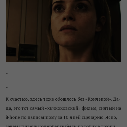
_
_
К счастью, здесь тоже обошлось без «Конченой». Да-
да, это тот самый «хичкоковский» фильм, снятый на
iPhone по написанному за 10 дней сценарию. Ясно,
зачем Стивену Содербергу были подобные трюки: