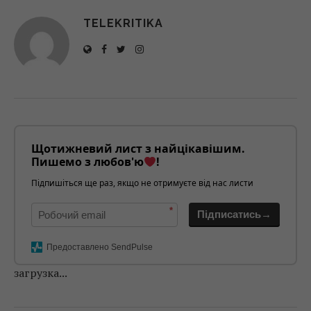
TELEKRITIKA
Щотижневий лист з найцікавішим.
Пишемо з любов'ю
!
Підпишіться ще раз, якщо не отримуєте від нас листи
*
Підписатись→
Предоставлено SendPulse
загрузка...