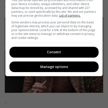
«Мэри Шелли и монстр Франкенштейна» (Mary
Your personal data will be processed and information from
your device (cookies, unique identifiers, and other device
Shelley)
data) may be stored by, accessed by and shared with 227
partners, or used specifically by this site. We and our partners
may use precise geolocation data.
List of partners.
Some vendors may process your personal data on the basis
of legitimate interest, which you can object to by managing
your options below. Look for a link at the bottom of this page
or in the site menu to manage or withdraw consent in privacy
and cookie settings.
Consent
Manage options
_