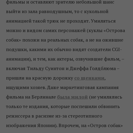
фильмы и оставляют зрителю небольшой шанс
выйти из зала равнодушным, то с кукольной
анимацией такой трюк не проходит. Умиляться
можно и видом самих персонажей (куклы «Острова
собак» похожи на реальных собак, а не на ожившие
подушки, какими их обычно видят создатели CGI-
анимации), и тем, как актеры, озвучившие фильм, –
включая Тильду Суинтон и Джеффа Голдблюма –
пришли на красную дорожку
со щенками
,
ищущими хозяев. Даже маркетинговая кампания
фильма на Берлинале
была милой
(не умилялись
только те издания, которые поспешили обвинить
режиссера в расизме из-за стереотипного
изображения Японии). Впрочем, на «Остров собак»