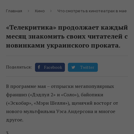
Главная
Кино
Что смотреть в кинотеатрах в мае
«Телекритика» продолжает каждый
месяц знакомить своих читателей с
новинками украинского проката.
Поделиться:
Facebook
Twitter
В программе мая – отпрыски мегапопулярных
франшиз («Дэдпул 2» и «Соло»), байопики
(«Эскобар», «Мэри Шелли»), щенячий восторг от
нового мультфильма Уэса Андерсона и многое
другое.
3