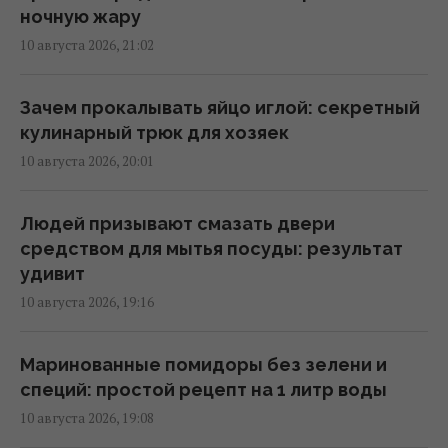
настоящему вкусный кофе дома
ночную жару
17:25 понедельник, 10 августа 2026
10 августа 2026, 21:02
4 фразы, которые часто повторяют люди с
Зачем прокалывать яйцо иглой: секретный
низким эмоциональным интеллектом
кулинарный трюк для хозяек
17:23 понедельник, 10 августа 2026
10 августа 2026, 20:01
Жилищный кризис в Испании догнал тех,
Людей призывают смазать двери
кто уже думает о пенсии
средством для мытья посуды: результат
17:11 понедельник, 10 августа 2026
удивит
10 августа 2026, 19:16
11 августа: церковный праздник сегодня,
почему в этот день нельзя пить
Маринованные помидоры без зелени и
17:10 понедельник, 10 августа 2026
специй: простой рецепт на 1 литр воды
10 августа 2026, 19:08