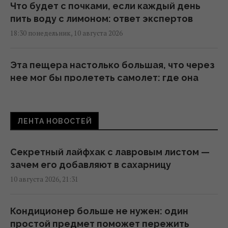
Что будет с почками, если каждый день
пить воду с лимоном: ответ экспертов
18:30 понедельник, 10 августа 2026
Эта пещера настолько большая, что через
нее мог бы пролететь самолет: где она
находится
18:07 понедельник, 10 августа 2026
ЛЕНТА НОВОСТЕЙ
"Они отказались от всего": Полякова
эмоционально заступилась за Галкина с
Секретный лайфхак с лавровым листом —
Пугачевой
зачем его добавляют в сахарницу
17:51 понедельник, 10 августа 2026
10 августа 2026, 21:31
Дело не только в зернах: эксперт
Кондиционер больше не нужен: один
рассказал, как приготовить по-
простой предмет поможет пережить