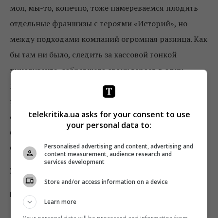
мол, мы-то, конечно, тоже намереваемся плодить
отдельные франшизы с героями «Историй», но
между подходами компаний огромная разница. Как
бы там ни было, следить за кассовой гонкой
киногиганта, собравшего своих героев в одну
команду (Marvel и апрельские «Мстители») и
киногиганта, который разбросал своих героев по
telekritika.ua asks for your consent to use
отдельным сюжетным линиям (Lucasfilm и «Соло»)
your personal data to:
будет куда интереснее, чем за гонкой Энакина и
Personalised advertising and content, advertising and
Себульбы из «Эпизода I».
content measurement, audience research and
services development
31
Store and/or access information on a device
мая
Learn more