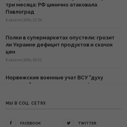
три месяца: РФ цинично атаковала
РФ готовит масштабные удары по Киеву
Павлоград
перед 24 августа: в ISW раскрыли цели
8 августа 2026, 22:34
врага
10:21 воскресенье, 09 августа 2026
Полки в супермаркетах опустели: грозит
ли Украине дефицит продуктов и скачок
Россия нанесла массированный удар по
цен
Одессе: нет света и воды, много
8 августа 2026, 20:52
пострадавших
10:12 воскресенье, 09 августа 2026
Норвежские военные учат ВСУ "духу
викингов": зачем это нужно на фронте
ВСУ взяли в плен Мохамеда Салаха: в сети
8 августа 2026, 19:12
распространяется интервью с тезкой
МЫ В СОЦ. СЕТЯХ
звездного футболиста
Пришли сотни людей, и даже слетелись
09:46 воскресенье, 09 августа 2026
птицы: в Киеве попрощались с Алексеем
FACEBOOK
TWITTER
Юковым