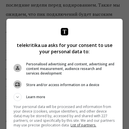
последние недели перед кодированием. Также мы
ожидаем, что пик подключений будет высоким
после кодирования. Мы хотим дать шанс
телезрителям успеть подключиться к услуге к дате
кодирование. После 28 января среди каналов
telekritika.ua asks for your consent to use
группы в открытом виде на спутнике будет
your personal data to:
транслироваться только информационный
Personalised advertising and content, advertising and
content measurement, audience research and
телеканал «Украина 24». Таким образом жители
services development
оккупированных территорий Украины – Донбасса и
Store and/or access information on a device
Крыма смогут в дальнейшем следить за событиями
в Украине».
Learn more
Your personal data will be processed and information from
Напоминаем, что изменения коснутся только
your device (cookies, unique identifiers, and other device
data) may be stored by, accessed by and shared with 227
абонентов открытого спутника, а для абонентов
partners, or used specifically by this site. We and our partners
may use precise geolocation data.
List of partners.