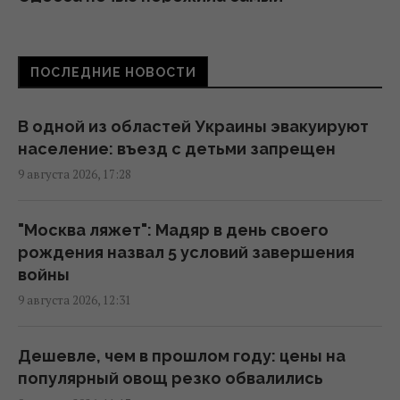
масштабный удар за всё время
полномасштабной войны, – Коваленко
13:59 воскресенье, 09 августа 2026
ПОСЛЕДНИЕ НОВОСТИ
Цель России №1: The Times рассказал, как
В одной из областей Украины эвакуируют
работает украинский отряд "глубоких
население: въезд с детьми запрещен
ударов" по РФ
9 августа 2026, 17:28
13:55 воскресенье, 09 августа 2026
"Москва ляжет": Мадяр в день своего
Не "костыли", не "коляска" и не "носилки":
рождения назва л 5 условий завершения
как правильно говорить на украинском
войны
языке, – филолог
9 августа 2026, 12:31
12:44 воскресенье, 09 августа 2026
Дешевле, чем в прошлом году: цены на
В Одесской области из-за атаки РФ
популярный овощ резко обвалились
ограничено движение к пунктам пропуска