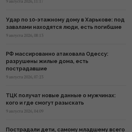
9 августа 2026, 11:17
с Молдовой, – ГПСУ
12:18 воскресенье, 09 августа 2026
Удар по 10-этажному дому в Харькове: под
завалами находятся люди, есть погибшие
"Мы выстоим, Москва ляжет": Мадяр назва л
9 августа 2026, 08:13
5 условий завершения войны
11:57 воскресенье, 09 августа 2026
РФ массированно атаковала Одессу:
разрушены жилые дома, есть
В Геленджике уничтожена позиция С-400,
пострадавшие
из которой 8 августа били по Украине, -
9 августа 2026, 07:23
Мадяр
11:43 воскресенье, 09 августа 2026
ТЦК получат новые данные о мужчинах:
кого и где смогут разыскать
Россияне продвинулись в Часовом Яру, –
9 августа 2026, 04:09
DeepState
11:16 воскресенье, 09 августа 2026
Пострадали дети, самому младшему всего