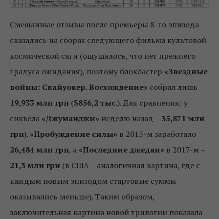
Смешанные отзывы после премьеры 8-го эпизода
сказались на сборах следующего фильма культовой
космической саги (ощущалось, что нет прежнего
градуса ожидания), поэтому блокбастер
«Звездные
войны: Скайуокер. Восхождение»
собрал лишь
19,933 млн грн
(
$856,2 тыс.
). Для сравнения: у
сиквела
«Джуманджи»
неделю назад –
35,871 млн
грн
).
«Пробуждение силы»
в 2015-м заработало
26,484 млн грн
, а
«Последние джедаи»
в 2017-м –
21,3 млн грн
(в США – аналогичная картина, где с
каждым новым эпизодом стартовые суммы
оказывались меньше). Таким образом,
заключительная картина новой трилогии показала