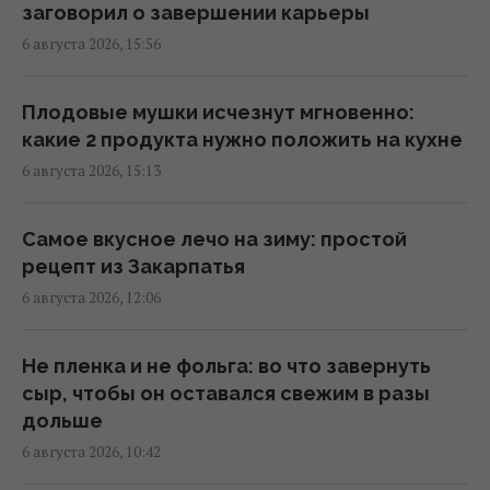
заговорил о завершении карьеры
Дома из старых шин и бутылок держат 20°C
6 августа 2026, 15:56
без кондиционера и отопления: как это
работает
14:11 четверг, 06 августа 2026
Плодовые мушки исчезнут мгновенно:
какие 2 продукта нужно положить на кухне
6 августа 2026, 15:13
Загадка со спичками, в которой
правильный ответ скрывается в одном
движении
Самое вкусное лечо на зиму: простой
14:08 четверг, 06 августа 2026
рецепт из Закарпатья
6 августа 2026, 12:06
Как охладить комнату без кондиционера:
копеечный прием начинает работать
Не пленка и не фольга: во что завернуть
мгновенно
сыр, чтобы он оставался свежим в разы
14:07 четверг, 06 августа 2026
дольше
6 августа 2026, 10:42
Может ли АЭС взорваться, как атомная