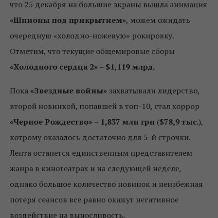
что 25 декабря на большие экраны вышла анимация
«Шпионы под прикрытием»
, можем ожидать
очередную «холодно-ножевую» рокировку.
Отметим, что текущие общемировые сборы
«Холодного сердца 2»
–
$1,119 млрд.
Пока
«Звездные войны»
захватывали лидерство,
второй новинкой, попавшей в топ-10, стал хоррор
«Черное Рождество»
–
1,837 млн грн
(
$78,9 тыс.
),
котрому оказалось достаточно для 5-й строчки.
Лента останется единственным представителем
жанра в кинотеатрах и на следующей неделе,
однако большое количество новинок и неизбежная
потеря сеансов все равно окажут негативное
воздействие на выносливость.