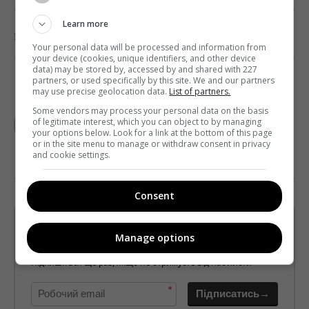
Learn more
0
Поделиться:
Facebook
Twitter
Your personal data will be processed and information from
your device (cookies, unique identifiers, and other device
data) may be stored by, accessed by and shared with 227
partners, or used specifically by this site. We and our partners
may use precise geolocation data.
List of partners.
МАКС ЧЕРКАС
Some vendors may process your personal data on the basis
of legitimate interest, which you can object to by managing
your options below. Look for a link at the bottom of this page
or in the site menu to manage or withdraw consent in privacy
and cookie settings.
Consent
Щотижневий лист з найцікавішим.
Manage options
Пишемо з любов'ю
!
Підпишіться ще раз, якщо не отримуєте від нас листи
*
Підписатись→