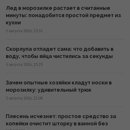
бомба: ученые дали четкий ответ
Лед в морозилке растает в считанные
13:45 четверг, 06 августа 2026
минуты: понадобится простой предмет из
кухни
5 августа 2026, 23:55
5 самых сложных профессий на авианосце
ВМС США
13:20 четверг, 06 августа 2026
Скорлупа отпадет сама: что добавить в
воду, чтобы яйца чистились за секунды
5 августа 2026, 23:23
"Не переставайте поддерживать":
Джамала призвала мир помочь Украине во
время войны
Зачем опытные хозяйки кладут носки в
13:07 четверг, 06 августа 2026
морозилку: удивительный трюк
5 августа 2026, 22:08
Сколько арбуза можно есть за день:
диетологи назвали безопасную норму
Плесень исчезнет: простое средство за
13:02 четверг, 06 августа 2026
копейки очистит шторку в ванной без