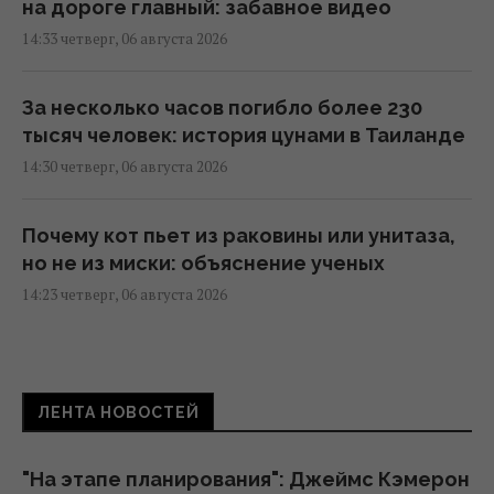
на дороге главный: забавное видео
14:33 четверг, 06 августа 2026
За несколько часов погибло более 230
тысяч человек: история цунами в Таиланде
14:30 четверг, 06 августа 2026
Почему кот пьет из раковины или унитаза,
но не из миски: объяснение ученых
14:23 четверг, 06 августа 2026
Известный певец-воин вышел из себя
после приезда солиста "Ногу свело!" в
ЛЕНТА НОВОСТЕЙ
Киев
14:19 четверг, 06 августа 2026
"На этапе планирования": Джеймс Кэмерон