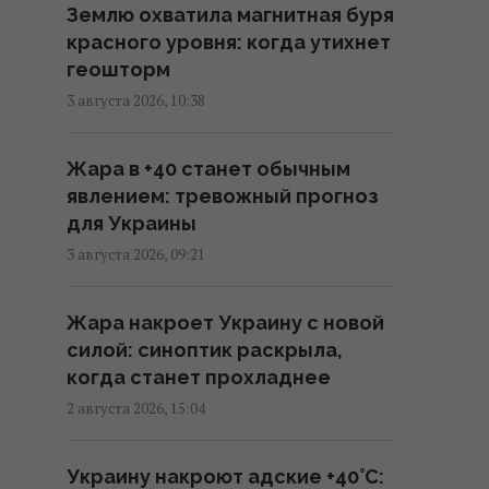
Землю охватила магнитная буря
запасах" средств ПВО в США
красного уровня: когда утихнет
11:43 четверг, 06 августа 2026
геошторм
3 августа 2026, 10:38
Число вылетов авиации НАТО
из-за угрозы России возросло
Жара в +40 станет обычным
на 250%
явлением: тревожный прогноз
10:47 четверг, 06 августа 2026
для Украины
3 августа 2026, 09:21
Вместо расширения ЕС: экс-
депутат парламента Британии
Жара накроет Украину с новой
предложил создать новый
силой: синоптик раскрыла,
союз
когда станет прохладнее
09:29 четверг, 06 августа 2026
2 августа 2026, 15:04
Трамп "наехал" на Хегсета из-
Украину накроют адские +40°C:
за острой нехватки ракет для