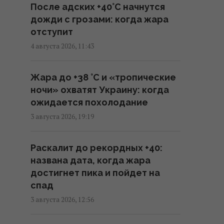
После адских +40°C начнутся
идет
дожди с грозами: когда жара
12:50 четверг, 06 августа 2026
отступит
4 августа 2026, 11:43
Колумбийские наркокартели
отправляют в ВСУ
Жара до +38 °С и «тропические
добровольцев, чтобы
ночи» охватят Украину: когда
научиться войне дронов, - FT
ожидается похолодание
12:00 четверг, 06 августа 2026
3 августа 2026, 19:19
Военное сотрудничество
Раскалит до рекордных +40:
вышло на новый уровень: РФ
названа дата, когда жара
помогает Ирану определять
достигнет пика и пойдет на
цели для ударов
спад
11:44 четверг, 06 августа 2026
3 августа 2026, 12:56
Трамп заявил об "огромных