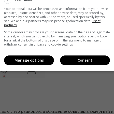
Learn more
Your personal data will be processed and information from your device
(cookies, unique identifiers, and other device data) may be stored by,
accessed by and shared with 227 partners, or used specifically by this
site. We and our partners may use precise geolocation data.
List of
partners.
Some vendors may process your personal data on the basis of legitimate
interest, which you can object to by managing your options below. Look
for a link at the bottom of this page or in the site menu to manage or
withdraw consent in privacy and cookie settings.
Manage options
Consent
ного с его рационом, а облысение объясняла аллергией и