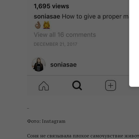
_
Фото: Instagram
Соня не связывала плохое самочувствие живот