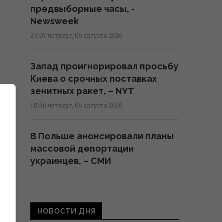
предвыборные часы, -
Newsweek
23:07 четверг, 06 августа 2026
Запад проигнорировал просьбу
Киева о срочных поставках
зенитных ракет, – NYT
18:56 четверг, 06 августа 2026
В Польше анонсировали планы
массовой депортации
украинцев, – СМИ
18:17 четверг, 06 августа 2026
Атакованный в Лейпциге
НОВОСТИ ДНЯ
самолет "Антонова" перевозил