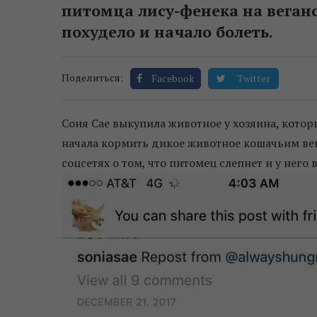
питомца лису-фенека на веганс
похудело и начало болеть.
Поделиться:
Facebook
Twitter
Соня Сае выкупила животное у хозяина, которы
начала кормить дикое животное кошачьим вег
соцсетях о том, что питомец слепнет и у него