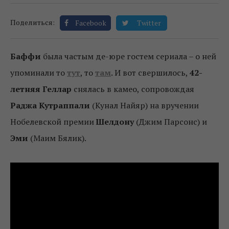
Поделиться:
Facebook
Twitter
Баффи
была частым де-юре гостем сериала – о ней
упоминали то
тут
, то
там
. И вот свершилось,
42-
летняя Геллар
снялась в камео, сопровождая
Раджа Кутраппали
(Кунал Найяр) на вручении
Нобелевской премии
Шелдону
(Джим Парсонс) и
Эми
(Маим Бялик).