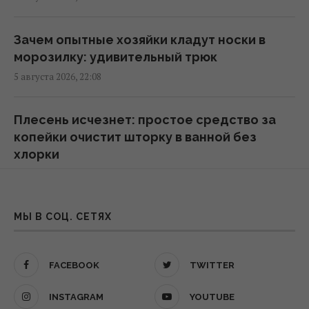
Дома из старых шин и бутылок держат 20°C
Зачем опытные хозяйки кладут носки в
без кондиционера и отопления: как это
морозилку: удивительный трюк
работает
5 августа 2026, 22:08
14:11 четверг, 06 августа 2026
Плесень исчезнет: простое средство за
Загадка со спичками, в которой
копейки очистит шторку в ванной без
правильный ответ скрывается в одном
хлорки
движении
5 августа 2026, 21:55
14:08 четверг, 06 августа 2026
Котлеты получатся невероятно сочными:
МЫ В СОЦ. СЕТЯХ
Как охладить комнату без кондиционера:
что опытные повара добавляют в фарш
копеечный прием начинает работать
5 августа 2026, 17:58
мгновенно
FACEBOOK
TWITTER
14:07 четверг, 06 августа 2026
Украинцев призвали смешать сушеную
INSTAGRAM
YOUTUBE