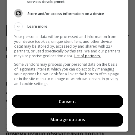
services development
Store and/or access information on a device
Learn more
НОВОСТИ ДНЯ
Your personal data will be processed and information from
your device (cookies, unique identifiers, and other device
data) may be stored by, accessed by and shared with 227
Не Кировоград и не Елисаветград: как
partners, or used specifically by this site. We and our partners
назывался Кропивницкий изначально
may use precise geolocation data.
List of partners.
Some vendors may process your personal data on the basis
17:15 четверг, 06 августа 2026
of legitimate interest, which you can object to by managing
your options below. Look for a link at the bottom of this page
or in the site menu to manage or withdraw consent in privacy
В Италии из-за жары популярные
and cookie settings.
достопримечательности будут работать
дольше: новый график
Consent
17:13 четверг, 06 августа 2026
Manage options
7 августа: церковный праздник сегодня,
почему нужно обязательно подать