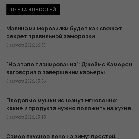
16:32 четверг, 06 августа 2026
ЛЕНТА НОВОСТЕЙ
Названо время в планке, которое говорит
Малина из морозилки будет как свежая:
об отличной форме после 55 лет
секрет правильной заморозки
16:00 четверг, 06 августа 2026
6 августа 2026, 16:35
Беременную Витвицкую заподозрили в
"На этапе планирования": Джеймс Кэмерон
тайном ЭКО и суррогатном материнстве -
заговорил о завершении карьеры
она ответила
6 августа 2026, 15:56
15:56 четверг, 06 августа 2026
Плодовые мушки исчезнут мгновенно:
Почему мы часто просыпаемся именно в 3
какие 2 продукта нужно положить на кухне
часа ночи: объяснение ученых
6 августа 2026, 15:13
15:30 четверг, 06 августа 2026
Самое вкусное лечо на зиму: простой