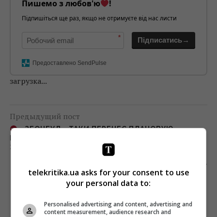
Пишемо з любов'ю
!
Підпишіться ще раз, якщо не отримуєте від нас листи
*
Підписатись→
Предоставлено SendPulse
загрузка...
Предыдущий пост
«ЗЕОНБУД» ТАКИ ПЕРЕНЕС ПЛАНОВУЮ
ПРОФИЛАКТИКУ ИЗ-ЗА ИНАУГУРАЦИИ
ЗЕЛЕНСКОГО
Следующий пост
telekritika.ua asks for your consent to use
СПРАВОЧНИК ЖУРНАЛИСТА: ЧТО ДЕЛАТЬ,
your personal data to:
ЕСЛИ ВАС БЬЮТ
Personalised advertising and content, advertising and
content measurement, audience research and