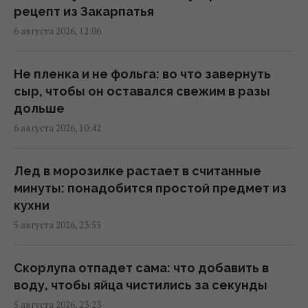
Детеныш носорога объяснил 10 львам, кто
рецепт из Закарпатья
на дороге главный: забавное видео
6 августа 2026, 12:06
14:33 четверг, 06 августа 2026
Не пленка и не фольга: во что завернуть
За несколько часов погибло более 230
сыр, чтобы он оставался свежим в разы
тысяч человек: история цунами в Таиланде
дольше
14:30 четверг, 06 августа 2026
6 августа 2026, 10:42
Почему кот пьет из раковины или унитаза,
Лед в морозилке растает в считанные
но не из миски: объяснение ученых
минуты: понадобится простой предмет из
14:23 четверг, 06 августа 2026
кухни
5 августа 2026, 23:55
Известный певец-воин вышел из себя
после приезда солиста "Ногу свело!" в
Скорлупа отпадет сама: что добавить в
Киев
воду, чтобы яйца чистились за секунды
14:19 четверг, 06 августа 2026
5 августа 2026, 23:23