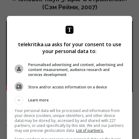
(Сэм Рейми, 2007)
telekritika.ua asks for your consent to use
your personal data to:
Personalised advertising and content, advertising and
content measurement, audience research and
services development
Store and/or access information on a device
Learn more
Это был самый ожидаемый мною фильм в школе. И,
Your personal data will be processed and information from
your device (cookies, unique identifiers, and other device
конечно же, когда он вышел – я не разочаровался.
data) may be stored by, accessed by and shared with 227
partners, or used specifically by this site. We and our partners
Тогда я сопереживал Питеру Паркеру и с большим
may use precise geolocation data.
List of partners.
интересом следил за сюжетом. Сейчас, когда я стал