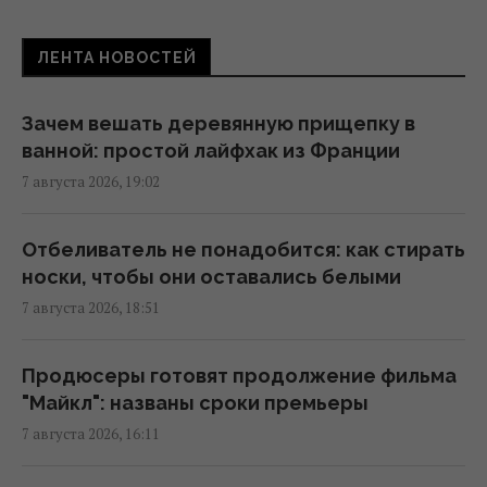
ЛЕНТА НОВОСТЕЙ
В 1984 году Британия намеренно врезала
поезд в ядерный контейнер: зачем это
сделали
Зачем вешать деревянную прищепку в
15:22 пятница, 07 августа 2026
ванной: простой лайфхак из Франции
7 августа 2026, 19:02
Муж известной украинской актрисы ушел
из жизни
Отбеливатель не понадобится: как стирать
15:00 пятница, 07 августа 2026
носки, чтобы они оставались белыми
7 августа 2026, 18:51
Под льдом Антарктиды обнаружили
остатки "моря", исчезнувшего десятки
Продюсеры готовят продолжение фильма
тысяч лет назад
"Майкл": названы сроки премьеры
14:46 пятница, 07 августа 2026
7 августа 2026, 16:11