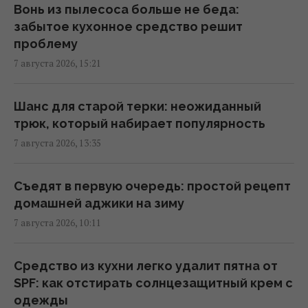
Тест для проверки IQ со спичками, который
Вонь из пылесоса больше не беда:
с первого взгляда одолевают единицы
забытое кухонное средство решит
14:20 пятница, 07 августа 2026
проблему
7 августа 2026, 15:21
Брат Джоли совершил каминг-аут
14:17 пятница, 07 августа 2026
Шанс для старой терки: неожиданный
трюк, который набирает популярность
7 августа 2026, 13:35
Козлы-предатели помогли уничтожить
своих сородичей на целом архипелаге
14:10 пятница, 07 августа 2026
Съедят в первую очередь: простой рецепт
домашней аджики на зиму
7 августа 2026, 10:11
Зачем оставлять салфетку на полу:
простой трюк для кухни
13:54 пятница, 07 августа 2026
Средство из кухни легко удалит пятна от
SPF: как отстирать солнцезащитный крем с
одежды
Люди постоянно перебивают других не из-