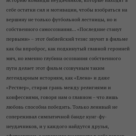
себе остатки сил и мотивации, чтобы взобраться на
вершину не только футбольной лестницы, но и
собственного самосознания… «Последние станут
первыми» – этот библейский тезис звучит в фильме
как бы впроброс, как подкинутый главной героиней
мяч, но именно глубина осознания собственного
пути делает этот фильм созвучным таким
легендарным историям, как «Елена» и даже
«Рестлер», стирая грань между религиями и
конфессиями, говоря нам о главном – что лишь
любовь способна победить. Только ленивый не
сопереживал симпатичной банде кунг-фу-
неудачников, и у каждого найдутся друзья,
сфоткавшись с которыми вы узнаете в себе героев