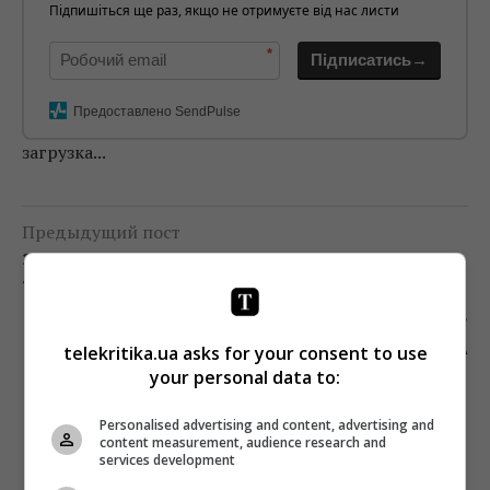
Підпишіться ще раз, якщо не отримуєте від нас листи
*
Підписатись→
Предоставлено SendPulse
загрузка...
Предыдущий пост
ЗАВТРА НА NETFLIX ВЫХОДИТ СЕРИАЛ
«ЗАТЕРЯННЫЕ В КОСМОСЕ»
Следующий пост
ОЛЬГА ФРЕЙМУТ ПРОТИВ ВСЕГО МИРА
telekritika.ua asks for your consent to use
your personal data to:
Personalised advertising and content, advertising and
content measurement, audience research and
services development