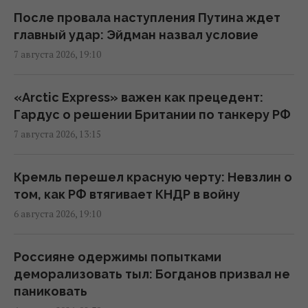
кассе: что делать, если цена в чеке выше
После провала наступления Путина ждет
ценника
главный удар: Эйдман назвал условие
16:18 пятница, 07 августа 2026
7 августа 2026, 19:10
Без пересмотра прайс-кэпов Украине
«Arctic Express» важен как прецедент:
будет сложнее импортировать
Гардус о решении Британии по танкеру РФ
электроэнергию зимой, – Центр Разумкова
7 августа 2026, 13:15
16:04 пятница, 07 августа 2026
Кремль перешел красную черту: Невзлин о
Нацбанк ужесточил гривню к евро:
том, как РФ втягивает КНДР в войну
официальный курс валют на понедельник
6 августа 2026, 19:10
15:56 пятница, 07 августа 2026
Россияне одержимы попытками
Действительно ли семейная упаковка
деморализовать тыл: Богданов призвал не
выгодна: эксперты раскрыли неочевидный
паниковать
нюанс