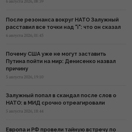
6 августа 2026, 08:39
15:37 пятница, 07 августа 2026
После резонанса вокруг НАТО Залужный
"Укрзализныця" меняет маршруты ряда
расставил все точки над "i": что он сказал
поездов
6 августа 2026, 01:43
14:14 пятница, 07 августа 2026
Почему США уже не могут заставить
В Украине стремительно дорожает
Путина пойти на мир: Денисенко назвал
аренда: Киев среди лидеров
причину
13:51 пятница, 07 августа 2026
5 августа 2026, 19:10
В Украине выпустят памятную монету в
Залужный попал в скандал после слов о
честь Иоанна Павла II
НАТО: в МИД срочно отреагировали
13:15 пятница, 07 августа 2026
5 августа 2026, 18:44
Блокировка портов уже привела к
Европа и РФ провели тайную встречу по