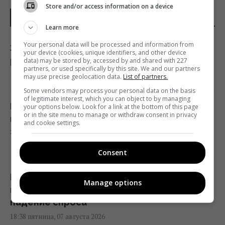
Store and/or access information on a device
ПОСЛЕДНИЕ НОВОСТИ
Learn more
Your personal data will be processed and information from
Задержка до 10 часов: из-за обстрелов
your device (cookies, unique identifiers, and other device
ряд поездов курсирует с задержками
data) may be stored by, accessed by and shared with 227
partners, or used specifically by this site. We and our partners
19:06 пятница, 07 августа 2026
may use precise geolocation data.
List of partners.
Some vendors may process your personal data on the basis
of legitimate interest, which you can object to by managing
Вперед в прошлое: из-за войны небольшие
your options below. Look for a link at the bottom of this page
or in the site menu to manage or withdraw consent in privacy
магазины заменят супермаркеты, –
and cookie settings.
эксперт
18:42 пятница, 07 августа 2026
Consent
Рынок "лихорадит": квадратные метры в
Manage options
новостройках дорожают, несмотря на
падение спроса
18:38 пятница, 07 августа 2026