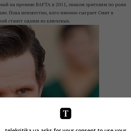
ный на премию BAFTA в 2011, знаком зрителям по роли
ле. Пока неизвестно, кого именно сыграет Смит в
ерой станет одним из ключевых.
telekritika.ua asks for your consent to use your