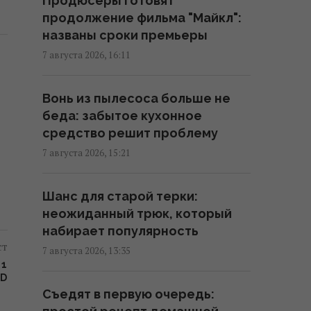
Продюсеры готовят
фольгу в холодильник: простой
продолжение фильма "Майкл":
домашний лайфхак
названы сроки премьеры
11:59 суббота, 08 августа 2026
7 августа 2026, 16:11
Школа, церковь, бар и 44 дома:
Вонь из пылесоса больше не
пара из США купила целую
беда: забытое кухонное
деревню в Испании за цену
средство решит проблему
квартиры
7 августа 2026, 15:21
11:55 суббота, 08 августа 2026
Шанс для старой терки:
Кто должен оплачивать
неожиданный трюк, который
семейный отпуск: британцев
набирает популярность
удивили ожидания поколения Z
ст
7 августа 2026, 13:35
10:56 суббота, 08 августа 2026
+1
ND
Съедят в первую очередь:
Для чего нужна каждая