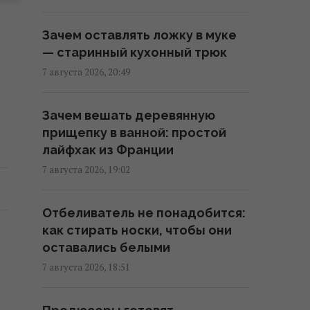
Обработка уксусом входной
Зачем оставлять ложку в муке
двери: опытные хозяйки
— старинный кухонный трюк
ответили, для чего это нужно
7 августа 2026, 20:49
13:00 суббота, 08 августа 2026
Зачем вешать деревянную
Всего 6 штук в день: ученые
прищепку в ванной: простой
назвали сухофрукт, который
лайфхак из Франции
может удивить своей пользой
7 августа 2026, 19:02
12:42 суббота, 08 августа 2026
Отбеливатель не понадобится:
Ротару не смирилась с пенсией
как стирать носки, чтобы они
в 6 тысяч гривень и пошла в суд
оставались белыми
12:27 суббота, 08 августа 2026
7 августа 2026, 18:51
Зачем опытные хозяйки кладут