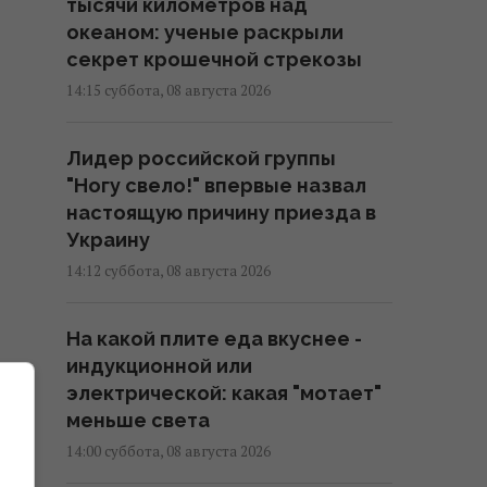
тысячи километров над
океаном: ученые раскрыли
секрет крошечной стрекозы
14:15 суббота, 08 августа 2026
Лидер российской группы
"Ногу свело!" впервые назвал
настоящую причину приезда в
Украину
14:12 суббота, 08 августа 2026
На какой плите еда вкуснее -
индукционной или
электрической: какая "мотает"
меньше света
14:00 суббота, 08 августа 2026