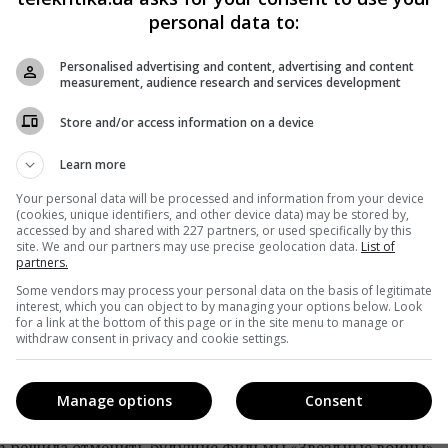
personal data to:
Personalised advertising and content, advertising and content
measurement, audience research and services development
Store and/or access information on a device
Learn more
Your personal data will be processed and information from your device
(cookies, unique identifiers, and other device data) may be stored by,
accessed by and shared with 227 partners, or used specifically by this
site. We and our partners may use precise geolocation data.
List of
снимутся Марк Хэмилл, Билли Ди Уилльямс, Дейзи Ридли,
partners.
ита Нионго, Доналл Глисон, Келли Мари Трэн, Йоонас
Some vendors may process your personal data on the basis of legitimate
interest, which you can object to by managing your options below. Look
for a link at the bottom of this page or in the site menu to manage or
withdraw consent in privacy and cookie settings.
ом новых «Звездных войн» стал Джей Джей Абрамс
Manage options
Consent
ilm решила отменить будущие фильмы «Звездные войны»