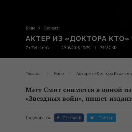
Кино
Сериалы
АКТЕР ИЗ «ДОКТОРА КТО»
От
Telekritika
29.08.2018 13:39
25987
Главная
Кино
Актер из «Доктора Кто» сыг
Мэтт Смит снимется в одной из
«Звездных войн», пишет издание
Поделиться:
Facebook
Twitter