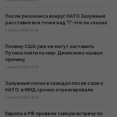
объекты "Укрнафты": уничтожено
критически важное оборудование
После резонанса вокруг НАТО Залужный
17:27 пятница, 07 августа 2026
расставил все точки над "i": что он сказал
6 августа 2026, 01:43
Украинцев предупредили об обмане на
кассе: что делать, если цена в чеке выше
Почему США уже не могут заставить
ценника
Путина пойти на мир: Денисенко назвал
16:18 пятница, 07 августа 2026
причину
5 августа 2026, 19:10
Без пересмотра прайс-кэпов Украине
будет сложнее импортировать
Залужный попал в скандал после слов о
электроэнергию зимой, – Центр Разумкова
НАТО: в МИД срочно отреагировали
16:04 пятница, 07 августа 2026
5 августа 2026, 18:44
Нацбанк ужесточил гривню к евро:
Европа и РФ провели тайную встречу по
официальный курс валют на понедельник