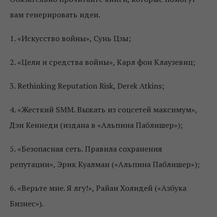
вам генерировать идеи.
1. «Искусство войны», Сунь Цзы;
2. «Цели и средства войны», Карл фон Клаузевиц;
3. Rethinking Reputation Risk, Derek Atkins;
4. «Жесткий SMM. Выжать из соцсетей максимум»,
Дэн Кеннеди (издана в «Альпина Паблишер»);
5. «Безопасная сеть. Правила сохранения
репутации», Эрик Куалман («Альпина Паблишер»);
6. «Верьте мне. Я лгу!», Райан Холидей («Азбука
Бизнес»).