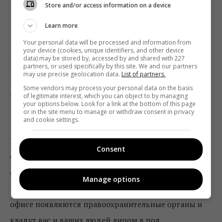
Store and/or access information on a device
4
Learn more
Клиенты
Your personal data will be processed and information from
your device (cookies, unique identifiers, and other device
Ваши клиенты могут быть вашими защитниками. Но
data) may be stored by, accessed by and shared with 227
partners, or used specifically by this site. We and our partners
это уже вопрос работы клиентского сервиса.
may use precise geolocation data.
List of partners.
Some vendors may process your personal data on the basis
5
of legitimate interest, which you can object to by managing
your options below. Look for a link at the bottom of this page
or in the site menu to manage or withdraw consent in privacy
Команда
and cookie settings.
Важна работа с персоналом. Ваш персонал должен
Consent
быть готов к кризисным ситуациям, причем весь –
от маркетолога до повара. И ко всему – и когда на
Manage options
вас начинают нагонять комментарии, и когда в
офисе появляются правоохранительные органы и
кладут вас и ваших людей лицом в пол.