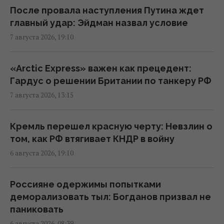
После провала наступления Путина ждет
Рынок "лихорадит": квадратные метры в
главный удар: Эйдман назвал условие
новостройках дорожают, несмотря на
7 августа 2026, 19:10
падение спроса
18:38 пятница, 07 августа 2026
«Arctic Express» важен как прецедент:
Гардус о решении Британии по танкеру РФ
В двух районах Киева исчез свет: в ДТЭК
7 августа 2026, 13:15
назвали причину
18:02 пятница, 07 августа 2026
Кремль перешел красную черту: Невзлин о
том, как РФ втягивает КНДР в войну
Фейковые скидки и ценовые ловушки:
6 августа 2026, 19:10
юрист раскрыл, как супермаркеты вводят
покупателей в заблуждение
Россияне одержимы попытками
17:48 пятница, 07 августа 2026
деморализовать тыл: Богданов призвал не
паниковать
Россияне массированно атаковали
6 августа 2026, 08:39