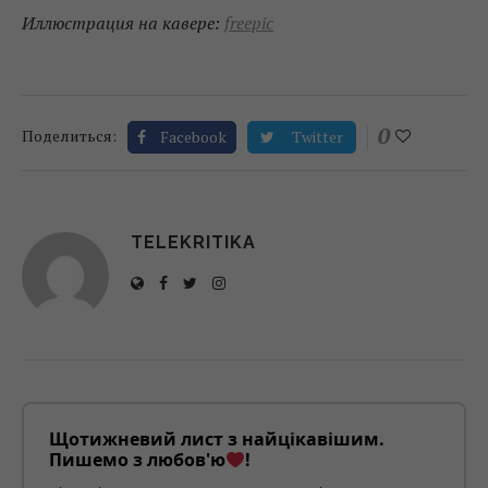
Иллюстрация на кавере:
freepic
0
Поделиться:
Facebook
Twitter
TELEKRITIKA
Щотижневий лист з найцікавішим.
Пишемо з любов'ю
!