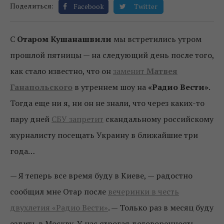
Поделиться:
Facebook
Twitter
С
Отаром Кушанашвили
мы встретились утром
прошлой пятницы — на следующий день после того,
как стало известно, что он
заменит
Матвея
Ганапольского
в утреннем шоу на
«Радио Вести»
.
Тогда еще ни я, ни он не знали, что через каких-то
пару дней
СБУ запретит
скандальному российскому
журналисту посещать Украину в ближайшие три
года…
— Я теперь все время буду в Киеве, — радостно
сообщил мне Отар после
вечеринки в честь
двухлетия «Радио Вести»
. — Только раз в месяц буду
ездить в Москву. У нас строгая договоренность,