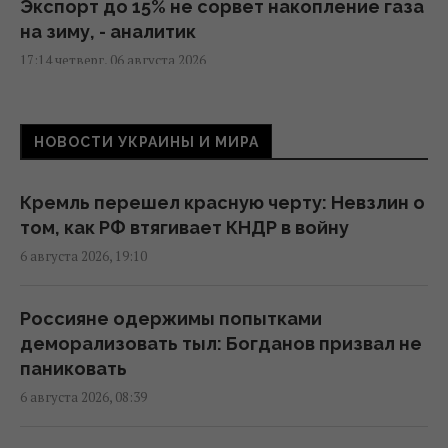
Экспорт до 15% не сорвет накопление газа
на зиму, - аналитик
17:14 четверг, 06 августа 2026
Несмотря на жару, Украина экспортирует
НОВОСТИ УКРАИНЫ И МИРА
электроэнергию: грозят ли нам
отключения
17:07 четверг, 06 августа 2026
Кремль перешел красную черту: Невзлин о
том, как РФ втягивает КНДР в войну
6 августа 2026, 19:10
Нацбанк ослабил гривню: официальный
курс валют на пятницу
16:00 четверг, 06 августа 2026
Россияне одержимы попытками
деморализовать тыл: Богданов призвал не
паниковать
Перевод денег на карту становится
6 августа 2026, 08:39
вызовом: какие необычные новации вводят
банки