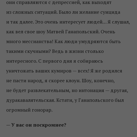
они справляются с депрессией, как выходят
из сложных ситуаций. Было ли желание суицида
и так далее. Это очень интересует людей… Я слушал,
как вел свое шоу Матвей Ганапольский. Очень
много мессианства! Как люди умудряются быть
такими скучными? Ведь в жизни столько
интересного. С первого дня я собираюсь
уничтожать ваших кумиров — всех! Я же родился
не пасти народ, я скорее клоун. Шоу, конечно,
не будет развлекательным, но интонация — другая,
дуракавалятельская. Кстати, у Ганапольского был
огромный гонорар.
— У вас он поскромнее?