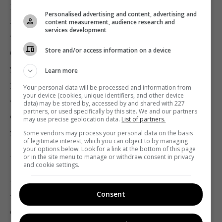
русских: «Здравствуйте, вы сейчас пройдете
Personalised advertising and content, advertising and
посмотреть дом?» Мама: «Какой дом, вы кто
content measurement, audience research and
services development
такие?!» А они: «Мы хотели, чтобы вы подписали
Store and/or access information on a device
бумаги… Ваш сын оформил покупку дома». И она
упала в обморок — сердце прихватило! Мне
Learn more
рассказывали соседи, что мама потом рыдала:
Your personal data will be processed and information from
your device (cookies, unique identifiers, and other device
«А я же сукиного сына тиранила, не хотела, чтобы
data) may be stored by, accessed by and shared with 227
partners, or used specifically by this site. We and our partners
он стал журналистом». Она почему-то считала, что
may use precise geolocation data.
List of partners.
у меня о детстве плохие воспоминания.
Some vendors may process your personal data on the basis
of legitimate interest, which you can object to by managing
your options below. Look for a link at the bottom of this page
— Ошибалась?
or in the site menu to manage or withdraw consent in privacy
and cookie settings.
— Конечно. Я рос в невероятной любви. Я по утрам
Consent
видел, как папа с мамой за занавеской обнимались.
Сорок лет вместе! Заходил на кухню, они меня