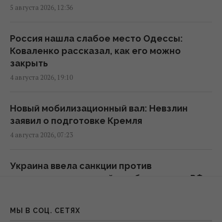
5 августа 2026, 12:36
Судоходство через Баб-эль-Мандебский
пролив почти полностью остановилось, –
Reuters
Россия нашла слабое место Одессы:
13:02 четверг, 06 августа 2026
Коваленко рассказал, как его можно
закрыть
4 августа 2026, 19:10
Можно ли вернуть товар в магазин, если
потерял чек: ответ юриста
12:21 четверг, 06 августа 2026
Новый мобилизационный вал: Невзлин
заявил о подготовке Кремля
4 августа 2026, 07:23
Когда ожидать обвала гривни: банкир
озвучил прогноз курса доллара до
середины августа
Украина ввела санкции против
11:53 четверг, 06 августа 2026
поставщиков деталей для баллистики РФ -
список
4 августа 2026, 01:34
"ПриватБанк" обновил курс валют: сколько
МЫ В СОЦ. СЕТЯХ
стоит доллар сегодня