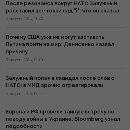
15:34 четверг, 06 августа 2026
После резонанса вокруг НАТО Залужный
расставил все точки над "i": что он сказал
6 августа 2026, 01:43
"Мы впервые готовимся к зиме так, как
должны всегда", – энергетический эксперт
Александр Харченко
Почему США уже не могут заставить
14:57 четверг, 06 августа 2026
Путина пойти на мир: Денисенко назвал
причину
5 августа 2026, 19:10
Из-за ночного обстрела РФ Херсон
погрузился в блэкаут
14:27 четверг, 06 августа 2026
Залужный попал в скандал после слов о
НАТО: в МИД срочно отреагировали
5 августа 2026, 18:44
В Днепропетровской области люди уже
несколько суток сидят без воды: премьер
отреагировал
Европа и РФ провели тайную встречу по
13:28 четверг, 06 августа 2026
поводу войны в Украине: Bloomberg узнал
подробности