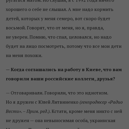
ругаться матом. Но слушай, я с 1992 года ничего
хорошего о себе не слышал. А мне надо кормить
детей, которых у меня семеро, вот скоро будет
восьмой. Говорят, что от меня, но я, правда,
не уверен. Помню, что спал, целовался, но надо
будет на лицо посмотреть, потому что все мои дети
на меня похожи.
— Когда соглашались на работу в Киеве, что вам
говорили ваши российские коллеги, друзья?
— Отговаривали. Говорили, что это идиотизм.
Но я дружен с Юлей Литвиненко
(генпродюсер «Радио
Вести». – Прим. ред.)
. Кстати, кроме меня никто с ней
не дружен — она невыносимая особа, украинская