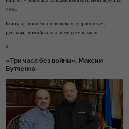
книги», – объяснял бывший владелец медиагруппы
УМХ.
К
нига одновременно вышла на украинском,
русском, английском и немецком языках.
2
«Три часа без войны», Максим
Бутченко