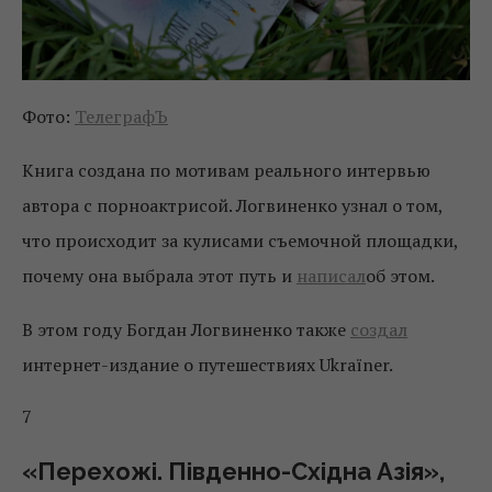
Фото:
ТелеграфЪ
Книга создана по мотивам реального интервью
автора с порноактрисой. Логвиненко узнал о том,
что происходит за кулисами съемочной площадки,
почему она выбрала этот путь и
написал
об этом.
В этом году Богдан Логвиненко также
создал
интернет-издание о путешествиях Ukraїner.
7
«Перехожі. Південно-Східна Азія»,