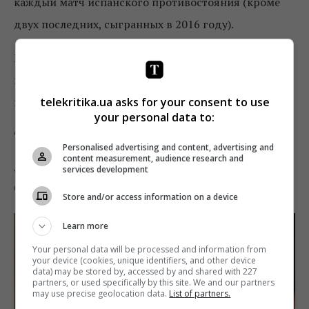
каждый матч испанского противостояния (кроме
двух последних, сыгранных в 2016 году).
Помимо этого, из книги можно узнать о развитии
клубов, их успехах и основных действующих лицах
telekritika.ua asks for your consent to use
команд.
your personal data to:
9
Personalised advertising and content, advertising and
content measurement, audience research and
«Ціна питання: 27 інтерв’ю Євгенію
services development
Стасіневичу», Евгений Стасиневич
Store and/or access information on a device
Learn more
Your personal data will be processed and information from
your device (cookies, unique identifiers, and other device
data) may be stored by, accessed by and shared with 227
partners, or used specifically by this site. We and our partners
may use precise geolocation data.
List of partners.