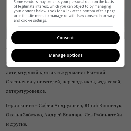
Some vendors may process your personal data on the basis
of legitimate interest, which you can object to by managing
your options below. Look for a link at the bottom of this page
or in the site menu to manage or withdraw consent in privacy
and cookie settings.
Consent
Фото:
Litcentr
Manage options
Сборник из 27 интервью, которые взял
литературный критик и журналист Евгений
Стасиневич у писателей, переводчиков, издателей,
литературоведов.
Герои книги – София Андрухович, Юрий Винничук,
Оксана Забужко, Андрей Бондарь, Лев Рубинштейн
и другие.