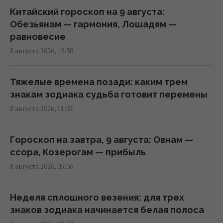
Когда есть помидоры для полного
Китайский гороскоп на 9 августа:
усвоения витаминов: ученые дали четкий
Обезьянам — гармония, Лошадям —
ответ
равновесие
18:20 пятница, 07 августа 2026
8 августа 2026, 12:30
Некоторые забытые воспоминания не
Тяжелые времена позади: каким трем
исчезают полностью, их можно
знакам зодиака судьба готовит перемены
восстановить, – исследование
8 августа 2026, 11:37
15:49 пятница, 07 августа 2026
Гороскоп на завтра, 9 августа: Овнам —
Летом японцы пьют это каждый день:
ссора, Козерогам — прибыль
напиток без кофеина, полезный для
8 августа 2026, 05:36
пищеварения и сосудов
12:36 пятница, 07 августа 2026
Неделя сплошного везения: для трех
знаков зодиака начинается белая полоса
Для мышц - не только мясо: ТОП-5 фруктов