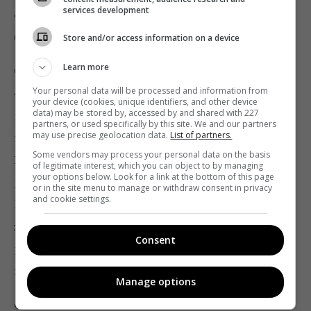
services development
случае победы нейронной сети средства пойдут на
благотворительность.
Store and/or access information on a device
Learn more
Состав жюри:
Максим Кривицкий
, руководитель
Your personal data will be processed and information from
«ТВ-бизнеса» 1+1 media, генеральный продюсер
your device (cookies, unique identifiers, and other device
data) may be stored by, accessed by and shared with 227
канала «1+1»;
Ольга Слисаренко
, главный
partners, or used specifically by this site. We and our partners
may use precise geolocation data.
List of partners.
продюсер развлекательных программ канала «1+1»;
Some vendors may process your personal data on the basis
Ксения Черная
, креативный продюсер управления
of legitimate interest, which you can object to by managing
your options below. Look for a link at the bottom of this page
развлекательных программ канала «1+1»;
Ирэна
or in the site menu to manage or withdraw consent in privacy
and cookie settings.
Карпа
, писательница, сценаристка, певица,
журналистка, телеведущая;
Любомир Левицкий
,
Consent
режиссер и клипмейкер. Имя шестого члена жюри
пока не раскрывается.
Manage options
Фото: 1+1 media