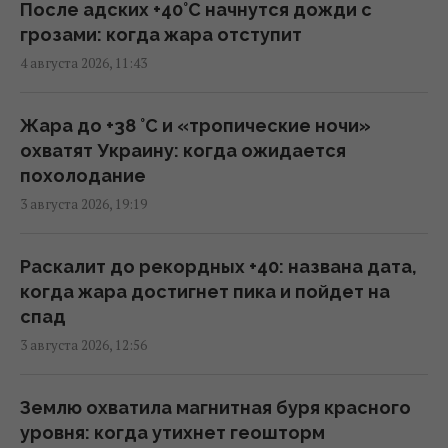
Атакованный в Лейпциге самолет
После адских +40°C начнутся дожди с
"Антонова" перевозил боеприпасы, - СМИ
грозами: когда жара отступит
17:08 четверг, 06 августа 2026
4 августа 2026, 11:43
Россия может использовать украинские
Жара до +38 °С и «тропические ночи»
БПЛА для атак на цели в Балтии, –
охватят Украину: когда ожидается
литовская разведка
похолодание
15:33 четверг, 06 августа 2026
3 августа 2026, 19:19
Дрон со взрывчаткой возле украинского
Раскалит до рекордных +40: названа дата,
Ан-24 в Лейпциге: пострадали ли самолет и
когда жара достигнет пика и пойдет на
люди
спад
13:13 четверг, 06 августа 2026
3 августа 2026, 12:56
"Незаметные" российские диверсии: война
Землю охватила магнитная буря красного
в Европе уже идет
уровня: когда утихнет геошторм