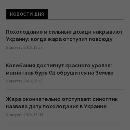
российской ПВО
23:39 четверг, 06 августа 2026
НОВОСТИ ДНЯ
Украина ставит Путина на предвыборные
Похолодание и сильные дожди накрывают
часы, - Newsweek
Украину: когда жара отступит повсюду
23:07 четверг, 06 августа 2026
6 августа 2026, 12:58
Запад проигнорировал просьбу Киева о
Колебания достигнут красного уровня:
срочных поставках зенитных ракет, – NYT
магнитная буря G1 обрушится на Землю
18:56 четверг, 06 августа 2026
6 августа 2026, 08:45
В Польше анонсировали планы массовой
Жара окончательно отступает: синоптик
депортации украинцев, – СМИ
назвала дату похолодания в Украине
18:17 четверг, 06 августа 2026
5 августа 2026, 15:00