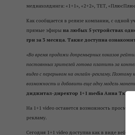
медиахолдинга: «1+1», «2+2», ТЕТ, «ПлюсПлю
Как сообщается в релизе компании, с одной 
прямые эфиры
на любых 5 устройствах од
грн за 3 месяца.
Также доступна ознакомит
«Во время продажи допремьерных показов рейтин
постоянных зрителей готова платить за контен
видео с перерывом на онлайн-рекламу. Поэтому 
возможность и добавить еще одну модель мон
диджитал-директор 1+1 media Анна Ткаче
На 1+1 video останется возможность просмотр
рекламу.
Сегодня 1+1 video доступна как в виде веб-с