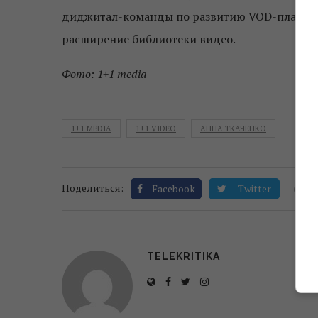
диджитал-команды по развитию VOD-платфор
расширение библиотеки видео.
Фото: 1+1 media
1+1 MEDIA
1+1 VIDEO
АННА ТКАЧЕНКО
0
Поделиться:
Facebook
Twitter
TELEKRITIKA