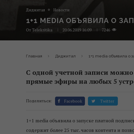
Диджитал
Новости
1+1 MEDIA ОБЪЯВИЛА О ЗА
От
Telekritika
20.06.2019 16:09
7246
Главная
Диджитал
1+1 media объявила о 
С одной учетной записи можно
прямые эфиры на любых 5 устр
Поделиться:
Facebook
Twitter
1+1 media объявила о запуске платной подпи
содержит более 25 тыс. часов контента и поз