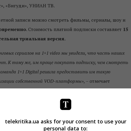
с», «Бигуди», УНИАН ТВ.
учетной записи можно смотреть фильмы, сериалы, шоу и
новременно
. Стоимость платной подписки составляет
15
ельная триальная версия.
говых сериалов на 1+1 video мы увидели, что часть наших
т. К тому же, им проще покупать подписку, чем смотреть
команда 1+1 Digital решила предоставить им такую
етизации собственной VOD-платформы»
, – отмечает
нко.
а архива видео без платы за подписку, но с перерывами н
telekritika.ua asks for your consent to use your
personal data to:
ервиса, так и мобильного приложения. В ближайшие планы