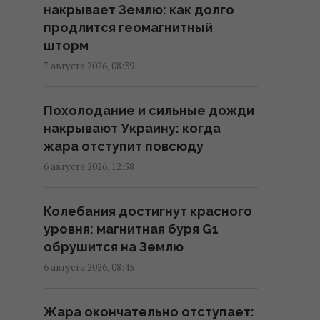
накрывает Землю: как долго
продлится геомагнитный
Сенат США одобрил
шторм
законопроект об "адских
7 августа 2026, 08:39
санкций" против РФ
20:17 пятница, 07 августа 2026
Похолодание и сильные дожди
накрывают Украину: когда
Украинский вопрос разделил
жара отступит повсюду
Италию пополам, – Politico
6 августа 2026, 12:58
15:36 пятница, 07 августа 2026
Колебания достигнут красного
Навроцкий заявил о поддержке
уровня: магнитная буря G1
украинской армии, но вспомнил
обрушится на Землю
о "флагах Бандеры"
6 августа 2026, 08:45
15:08 пятница, 07 августа 2026
Жара окончательно отступает: