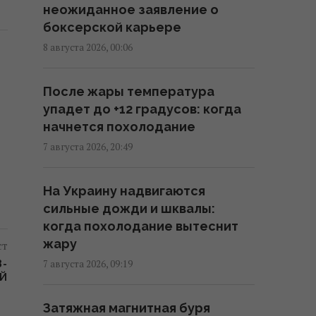
неожиданное заявление о
боксерской карьере
Россия намерена окончательно
8 августа 2026, 00:06
аннексировать часть Грузии, –
страны НАТО
После жары температура
22:01 пятница, 07 августа 2026
упадет до +12 градусов: когда
начнется похолодание
Во время визитов Путина в
7 августа 2026, 20:49
регионы на АЗС появляется
много дешевого бензина, - Le
На Украину надвигаются
Monde
сильные дожди и шквалы:
21:51 пятница, 07 августа 2026
когда похолодание вытеснит
жару
ст
Экспорт украинского зерна
7 августа 2026, 09:19
З-
упадет вдвое: Bloomberg
ЕЙ
раскрыл цифры
Затяжная магнитная буря
21:41 пятница, 07 августа 2026