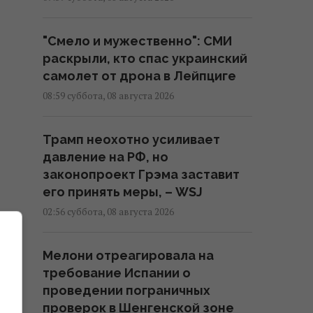
"Смело и мужественно": СМИ
раскрыли, кто спас украинский
самолет от дрона в Лейпциге
08:59 суббота, 08 августа 2026
Трамп неохотно усиливает
давление на РФ, но
законопроект Грэма заставит
его принять меры, – WSJ
02:56 суббота, 08 августа 2026
а
Мелони отреагировала на
требование Испании о
проведении пограничных
проверок в Шенгенской зоне