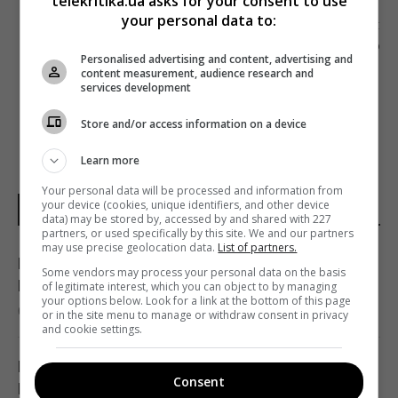
telekritika.ua asks for your consent to use
your personal data to:
Наступна стаття
ОГОЛОШЕНІ ПЕРЕМОЖЦІ СЦЕНАРНОГО
Personalised advertising and content, advertising and
ПІТЧИНГУ SPACE PRODUCTION
content measurement, audience research and
services development
Store and/or access information on a device
Learn more
Your personal data will be processed and information from
your device (cookies, unique identifiers, and other device
НОВИНИ УКРАЇНИ І СВІТУ
data) may be stored by, accessed by and shared with 227
partners, or used specifically by this site. We and our partners
may use precise geolocation data.
List of partners.
Гороскоп на 7 серпня за картами Таро:
Some vendors may process your personal data on the basis
Водоліям - вибір, Близнюкам - прискорення
of legitimate interest, which you can object to by managing
your options below. Look for a link at the bottom of this page
07:20 п'ятниця, 07 серпня 2026
or in the site menu to manage or withdraw consent in privacy
and cookie settings.
Гороскоп на 7 серпня: Овнам – стосунки,
Consent
Рибам – джерело сили