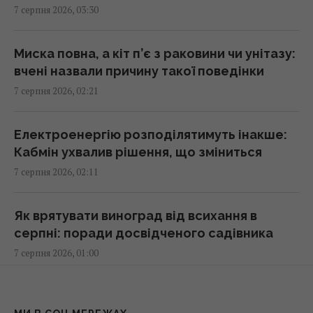
7 серпня 2026, 03:30
із позаземного металу, - археологи
02:26 п'ятниця, 07 серпня 2026
Миска повна, а кіт п’є з раковини чи унітазу:
вчені назвали причину такої поведінки
США запровадили нові санкції проти Куби
7 серпня 2026, 02:21
за співпрацю з Китаєм та РФ, - Bloomberg
02:05 п'ятниця, 07 серпня 2026
Електроенергію розподілятимуть інакше:
Кабмін ухвалив рішення, що зміниться
Як вибратися з багнюки на автомобілі:
7 серпня 2026, 02:11
названо простий предмет у салоні, що
може допомогти
01:23 п'ятниця, 07 серпня 2026
Як врятувати виноград від всихання в
серпні: поради досвідченого садівника
7 серпня 2026, 01:00
"Достатньо, щоб вижити, а не перемогти":
ексчиновниця НАТО про надання ракет
Україні
Білі речі знову сяятимуть: старий
01:19 п'ятниця, 07 серпня 2026