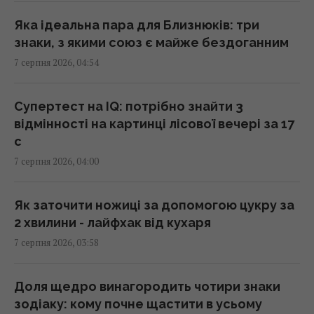
04:37 п'ятниця, 07 серпня 2026
Яка ідеальна пара для Близнюків: три
знаки, з якими союз є майже бездоганним
214 мільйонів років тому астероїд залишив
7 серпня 2026, 04:54
у Канаді "око", видиме з космосу
04:31 п'ятниця, 07 серпня 2026
Супертест на IQ: потрібно знайти 3
відмінності на картинці лісової вечері за 17
У чому полягає користь волоських горіхів
с
для серця, мозку та зміцнення імунітету
7 серпня 2026, 04:00
03:28 п'ятниця, 07 серпня 2026
Як заточити ножиці за допомогою цукру за
В Генштабі ЗСУ повідомили, на яку суму
2 хвилини - лайфхак від кухаря
країни НАТО виділять Україні військової
7 серпня 2026, 03:58
допомоги
02:52 п'ятниця, 07 серпня 2026
Доля щедро винагородить чотири знаки
зодіаку: кому почне щастити в усьому
Кинджал Тутанхамона виявився викуваним