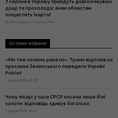
7 серпня в Україну прийдуть довгоочікувані
дощі та прохолода: яким областям
пощастить (карта)
06:30 п'ятниця, 07 серпня 2026
Експерт вимкнув одне налаштування
ОСТАННІ НОВИНИ
Android – і смартфон перестав
розряджатися вночі
05:30 п'ятниця, 07 серпня 2026
«Ми теж хочемо ракети»: Трамп відповів на
прохання Зеленського передати Україні
Patriot
Червневий оптимізм українців вивітрився,
7 серпня 2026, 07:03
перелому у війні нема, - німецький оглядач
05:25 п'ятниця, 07 серпня 2026
Чому лікарі у часи СРСР носили лише білі
халати: відповідь здивує багатьох
Удари Росії по кораблях у Чорному морі: у
7 серпня 2026, 05:11
FP розкрили наслідки