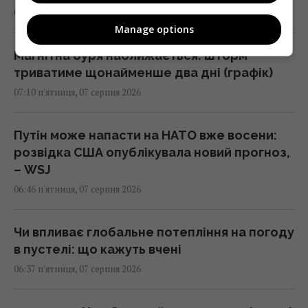
07:10 п'ятниця, 07 серпня 2026
Manage options
Магнітна буря наближається: шторм
триватиме щонайменше два дні (графік)
07:10 п'ятниця, 07 серпня 2026
Путін може напасти на НАТО вже восени:
розвідка США опублікувала новий прогноз,
– WSJ
06:46 п'ятниця, 07 серпня 2026
Чи впливає глобальне потепління на погоду
в пустелі: що кажуть вчені
06:37 п'ятниця, 07 серпня 2026