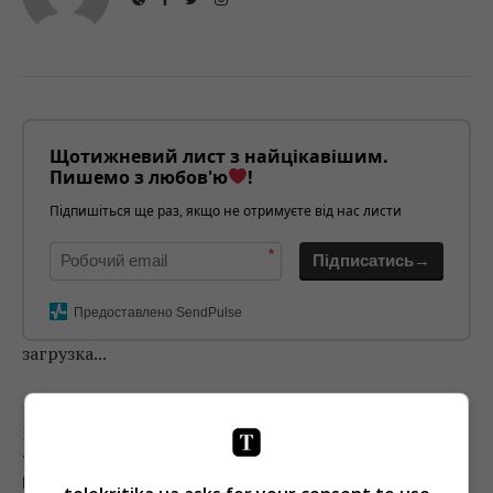
Щотижневий лист з найцікавішим.
Пишемо з любов'ю
!
Підпишіться ще раз, якщо не отримуєте від нас листи
*
Підписатись→
Предоставлено SendPulse
загрузка...
Попередня стаття
ТЕЛЕКАНАЛ «ДІМ» ПЕРЕДАЮТЬ МІНІСТЕРСТВУ
РЕІНТЕГРАЦІЇ (ДОПОВНЕНО)