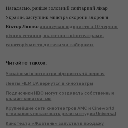
Нагадаємо, раніше головний санітарний лікар
України, заступник міністра охорони здоров’я
Віктор Ляшко
анонсував відкриття з 10 червня
різних установ, включно з кінотеатрами,
санаторіями та дитячими таборами.
Читайте також:
Українські кінотеатри відкриють 10 червня
Ленты FILM.UA вернутся в кинотеатры
Подписчики HBO могут создавать собственные
онлайн-кинотеатры
Крупнейшие сети кинотеатров AMC и Cineworld
отказались показывать релизы студии Universal
Кинотеатр «Жовтень» запустил в продажу