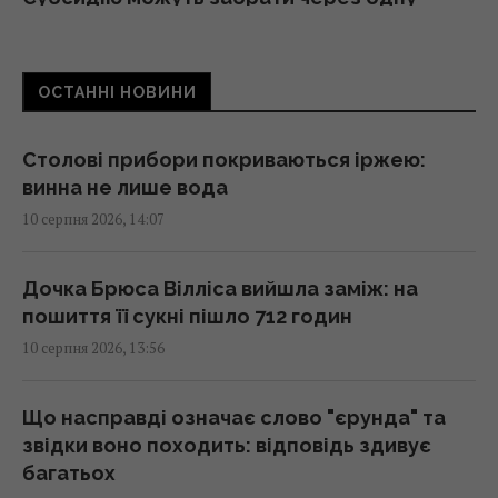
покупку: юрист назвав суму
13:57 понеділок, 10 серпня 2026
ОСТАННІ НОВИНИ
Режим польоту виявився марним: як
насправді прискорити зарядку смартфона
Столові прибори покриваються іржею:
13:55 понеділок, 10 серпня 2026
винна не лише вода
10 серпня 2026, 14:07
Toyota не змогла конкурувати з
китайськими автогігантами: японці змінили
Дочка Брюса Вілліса вийшла заміж: на
стратегію
пошиття її сукні пішло 712 годин
13:50 понеділок, 10 серпня 2026
10 серпня 2026, 13:56
Книгу повернули до бібліотеки через 150
Що насправді означає слово "єрунда" та
років: сума штрафу виявилася
звідки воно походить: відповідь здивує
астрономічною
багатьох