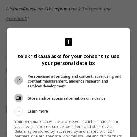
Підписуйтесь на «Телекритику» у
Telegram
та
Facebook
!
ЗЕОНБУД
НАЦСОВЕТ
telekritika.ua asks for your consent to use
your personal data to:
0
Поділитись:
Facebook
Twitter
Personalised advertising and content, advertising and
content measurement, audience research and
services development
Store and/or access information on a device
TELEKRITIKA
Learn more
Your personal data will be processed and information from
your device (cookies, unique identifiers, and other device
data) may be stored by, accessed by and shared with 227
partners, or used specifically by this site. We and our partners