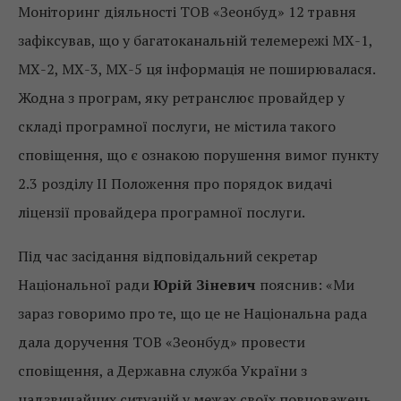
Моніторинг діяльності ТОВ «Зеонбуд» 12 травня
зафіксував, що у багатоканальній телемережі МХ-1,
МХ-2, МХ-3, МХ-5 ця інформація не поширювалася.
Жодна з програм, яку ретранслює провайдер у
складі програмної послуги, не містила такого
сповіщення, що є ознакою порушення вимог пункту
2.3 розділу II Положення про порядок видачі
ліцензії провайдера програмної послуги.
Під час засідання відповідальний секретар
Національної ради
Юрій Зіневич
пояснив: «Ми
зараз говоримо про те, що це не Національна рада
дала доручення ТОВ «Зеонбуд» провести
сповіщення, а Державна служба України з
надзвичайних ситуацій у межах своїх повноважень.