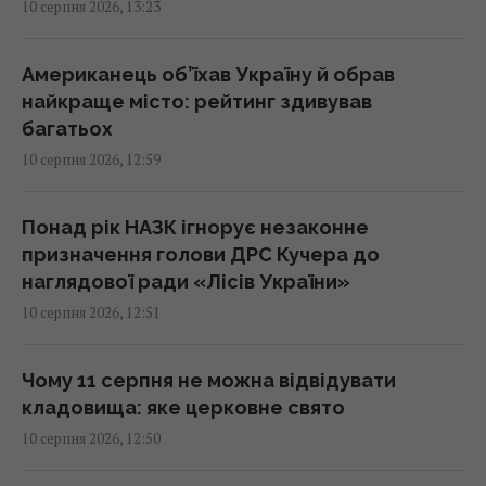
13:49 понеділок, 10 серпня 2026
10 серпня 2026, 13:23
РФ хоче відновити механізовані штурми на
Американець об’їхав Україну й обрав
фронті: в ISW розкрили, наскільки це
найкраще місто: рейтинг здивував
можливо
багатьох
13:34 понеділок, 10 серпня 2026
10 серпня 2026, 12:59
Складаю листя вишні в пакет і в морозилку:
Понад рік НАЗК ігнорує незаконне
взимку воно допомагає краще, ніж мед і
призначення голови ДРС Кучера до
лимон
наглядової ради «Лісів України»
13:30 понеділок, 10 серпня 2026
10 серпня 2026, 12:51
USB-C у смартфоні вміє більше, ніж просто
Чому 11 серпня не можна відвідувати
заряджати: 8 корисних функцій
кладовища: яке церковне свято
13:30 понеділок, 10 серпня 2026
10 серпня 2026, 12:50