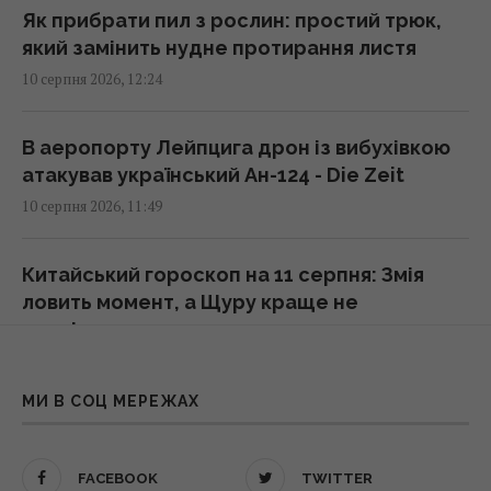
С-300 не замінить Patriot, але може
Як прибрати пил з рослин: простий трюк,
підсилити нашу систему ППО, - Тимочко
який замінить нудне протирання листя
13:19 понеділок, 10 серпня 2026
10 серпня 2026, 12:24
Електромобілі швидко втрачають у
В аеропорту Лейпцига дрон із вибухівкою
вартості: експерт назвав головну причину
атакував український Ан-124 - Die Zeit
13:17 понеділок, 10 серпня 2026
10 серпня 2026, 11:49
Монатік публічно звернувся до дружини та
Китайський гороскоп на 11 серпня: Змія
показав їхні нові фото
ловить момент, а Щуру краще не
13:13 понеділок, 10 серпня 2026
поспішати
10 серпня 2026, 11:48
Росія планує запускати до 200 балістичних
МИ В СОЦ МЕРЕЖАХ
ракет за одну атаку, – Мадяр
Чому на томатах з’являються плями та
13:04 понеділок, 10 серпня 2026
тріщини: п’ять небезпечних хвороб
FACEBOOK
TWITTER
помідорів