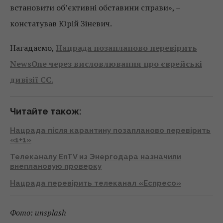
встановити об’єктивні обставини справи», –
констатував Юрій Зіневич.
Нагадаємо,
Нацрада позапланово перевірить
NewsOne через висловлювання про єврейські
дивізії СС.
Читайте також:
Нацрада після карантину позапланово перевірить
«1+1»
Телеканалу EnTV из Энергодара назначили
внеплановую проверку
Нацрада перевірить телеканал «Еспресо»
Фото: unsplash