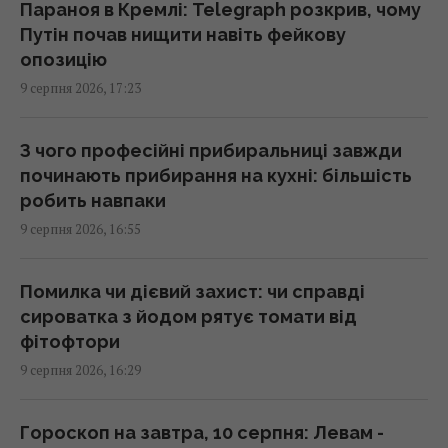
проблеми для економіки РФ: у WSJ
Параноя в Кремлі: Telegraph розкрив, чому
розкрили деталі
Путін почав нищити навіть фейкову
16:36 неділя, 09 серпня 2026
опозицію
9 серпня 2026, 17:23
Експерти радять вимірювати пульс перед
сном: для чого це потрібно
З чого професійні прибиральниці завжди
16:26 неділя, 09 серпня 2026
починають прибирання на кухні: більшість
робить навпаки
9 серпня 2026, 16:55
Удосконалені "Герані" ворога: експерт
оцінив загрозу та розкрив спосіб протидії
16:09 неділя, 09 серпня 2026
Помилка чи дієвий захист: чи справді
сироватка з йодом рятує томати від
фітофтори
Надто товсте утеплення будинку може
9 серпня 2026, 16:29
виявитися марною витратою грошей
15:49 неділя, 09 серпня 2026
Гороскоп на завтра, 10 серпня: Левам -