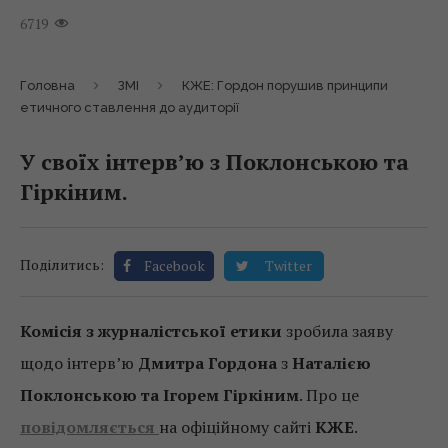
6719
Головна
ЗМІ
КЖЕ: Гордон порушив принципи
етичного ставлення до аудиторії
У своїх інтерв’ю з Поклонською та
Гіркіним.
Поділитись:
Facebook
Twitter
Комісія з журналістської етики
зробила заяву
щодо інтерв’ю
Дмитра Гордона
з
Наталією
Поклонською та Ігорем Гіркіним
. Про це
повідомляється
на офіційному сайті
КЖЕ
.