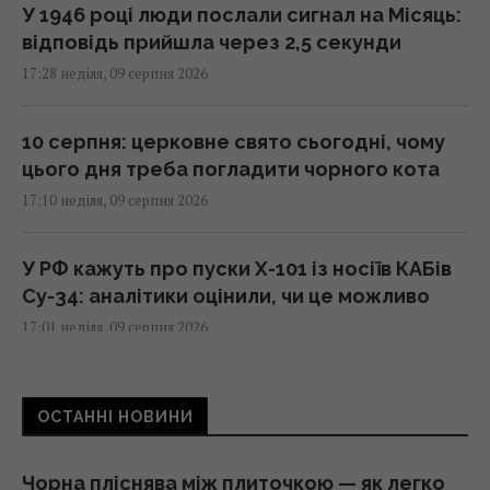
У 1946 році люди послали сигнал на Місяць:
відповідь прийшла через 2,5 секунди
17:28 неділя, 09 серпня 2026
10 серпня: церковне свято сьогодні, чому
цього дня треба погладити чорного кота
17:10 неділя, 09 серпня 2026
У РФ кажуть про пуски Х-101 із носіїв КАБів
Су-34: аналітики оцінили, чи це можливо
17:01 неділя, 09 серпня 2026
Гороскоп на 10 серпня: Левам – діяти
ОСТАННІ НОВИНИ
сміливіше, Тельцям – вибачення
17:00 неділя, 09 серпня 2026
Чорна пліснява між плиточкою — як легко