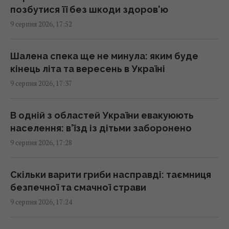
позбутися її без шкоди здоров'ю
Ескалація повітряної війни призвела до
9 серпня 2026, 17:52
росту жертв серед мирного населення
України, – CNN
16:56 неділя, 09 серпня 2026
Шалена спека ще не минула: яким буде
кінець літа та вересень в Україні
9 серпня 2026, 17:37
Метеозалежність – це не міф: лікарка
розповіла про вплив погоди на здоров’я
людей
В одній з областей України евакуюють
16:56 неділя, 09 серпня 2026
населення: в’їзд із дітьми заборонено
9 серпня 2026, 17:28
Генріх VIII буквально жив у хмарі парфумів:
причина була далеко не королівською
Скільки варити гриби насправді: таємниця
16:42 неділя, 09 серпня 2026
безпечної та смачної страви
9 серпня 2026, 17:24
Атаки на Wildberries можуть створити нові