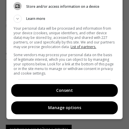
Підписатись→
Store and/or access information on a device
Предоставлено SendPulse
Learn more
загрузка...
Your personal data will be processed and information from
your device (cookies, unique identifiers, and other device
data) may be stored by, accessed by and shared with 227
partners, or used specifically by this site. We and our partners
Попередня стаття
may use precise geolocation data.
List of partners.
СЕРГІЙ ЛЕЩЕНКО ВІДПОВІВ НА ЗВИНУВАЧЕННЯ
Some vendors may process your personal data on the basis
of legitimate interest, which you can object to by managing
«БАБЕЛЯ»
your options below. Look for a link at the bottom of this page
or in the site menu to manage or withdraw consent in privacy
Наступна стаття
and cookie settings.
NETFLIX ЗАБЛОКУЄ ОБЛІКОВІ ЗАПИСИ
НЕАКТИВНИХ КОРИСТУВАЧІВ
Consent
Manage options