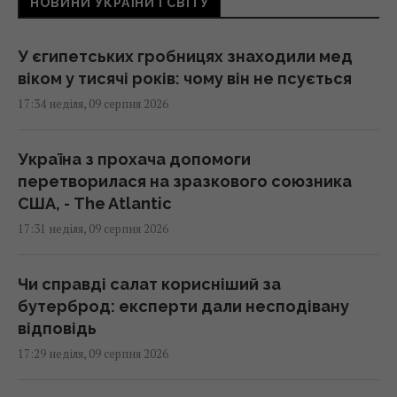
НОВИНИ УКРАЇНИ І СВІТУ
У єгипетських гробницях знаходили мед
віком у тисячі років: чому він не псується
17:34 неділя, 09 серпня 2026
Україна з прохача допомоги
перетворилася на зразкового союзника
США, - The Atlantic
17:31 неділя, 09 серпня 2026
Чи справді салат корисніший за
бутерброд: експерти дали несподівану
відповідь
17:29 неділя, 09 серпня 2026