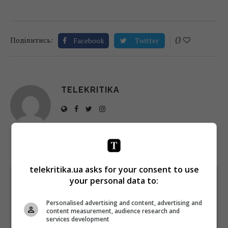
0
Поділитись:
Facebook
Twitter
TELEKRITIKA
telekritika.ua asks for your consent to use
your personal data to:
Щотижневий лист з найцікавішим.
Пишемо з любов'ю
!
Personalised advertising and content, advertising and
Підпишіться ще раз, якщо не отримуєте від нас листи
content measurement, audience research and
services development
*