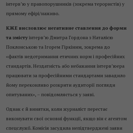
інтерв’ю у правопорушників (зокрема терористів) у
прямому ефірі/наживо.
КЖЕ висловлює негативне ставлення до форми
та змісту
інтерв’ю Дмитра Гордона з Наталією
Поклонською та Ігорем Гіркіним, зокрема до
«фактів недотримання етичних норм і професійних
стандартів. Нездатність або небажання інтерв’юера
працювати за професійними стандартами завадило
йому переконливо розкрити аудиторії погляди
опитуваних», – повідомляється у заяві.
Однак є й винятки, коли журналіст перестає
виконувати свої основні функції, якщо він є агентом
спецслужб. Комісія засудила непідтверджені заяви