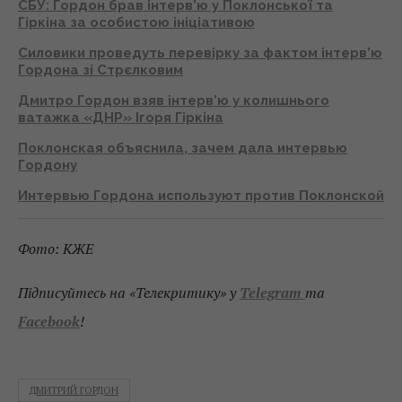
СБУ: Гордон брав інтерв’ю у Поклонської та
Гіркіна за особистою ініціативою
Силовики проведуть перевірку за фактом інтерв’ю
Гордона зі Стрєлковим
Дмитро Гордон взяв інтерв’ю у колишнього
ватажка «ДНР» Ігоря Гіркіна
Поклонская объяснила, зачем дала интервью
Гордону
Интервью Гордона используют против Поклонской
Фото: КЖЕ
Підписуйтесь на «Телекритику» у
Telegram
та
Facebook
!
ДМИТРИЙ ГОРДОН