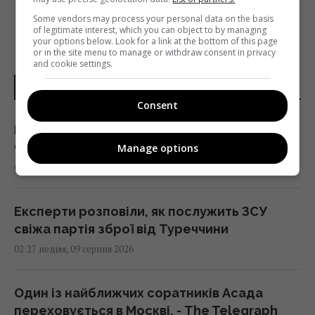
Some vendors may process your personal data on the basis
of legitimate interest, which you can object to by managing
your options below. Look for a link at the bottom of this page
or in the site menu to manage or withdraw consent in privacy
and cookie settings.
НОВИНИ УКРАЇНИ І СВІТУ
Consent
Риб випустили за сотні кілометрів від дому:
через два роки вони повернулися
Manage options
02:33 неділя, 09 серпня 2026
Експерти розповіли, як послужить ЗСУ
свіжа партія зброї від Туреччини
02:27 неділя, 09 серпня 2026
Один із найближчих соратників Асада
переховується в Москві, - The Telegraph