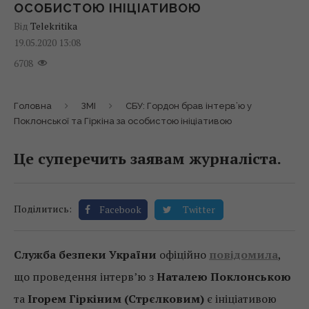
ОСОБИСТОЮ ІНІЦІАТИВОЮ
Від
Telekritika
19.05.2020 13:08
6708
Головна
ЗМІ
СБУ: Гордон брав інтерв’ю у
Поклонської та Гіркіна за особистою ініціативою
Це суперечить заявам журналіста.
Поділитись:
Facebook
Twitter
Служба безпеки України
офіційно
повідомила
,
що проведення інтерв’ю з
Наталею Поклонською
та
Ігорем Гіркіним (Стрєлковим)
є ініціативою