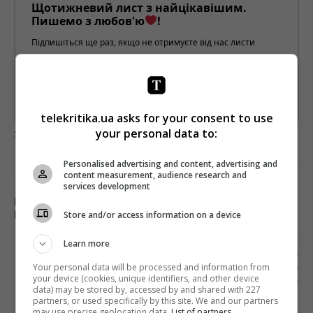
Щотижневий лист з найцікавішим.
Пишемо з любов'ю
!
Підпишіться ще раз, якщо не отримуєте від нас листи
*
Підписатись→
Предоставлено SendPulse
telekritika.ua asks for your consent to use
загрузка...
your personal data to:
Personalised advertising and content, advertising and
content measurement, audience research and
Попередня стаття
services development
ПЕРШИЙ НОМЕР «FORBES УКРАЇНА» ВИЙДЕ НА
Store and/or access information on a device
ПОЧАТКУ ЧЕРВНЯ
Наступна стаття
Learn more
СУД ЗОБОВ’ЯЗАВ «НАШІ ГРОШІ» ТА ОЛЕКСУ
Your personal data will be processed and information from
ШАЛАЙСЬКОГО КОМПЕНСУВАТИ МОРАЛЬНУ
your device (cookies, unique identifiers, and other device
ШКОДУ
data) may be stored by, accessed by and shared with 227
partners, or used specifically by this site. We and our partners
may use precise geolocation data.
List of partners.