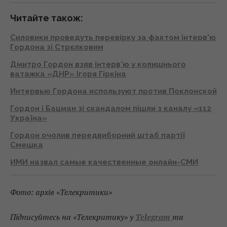
Читайте також:
Силовики проведуть перевірку за фактом інтерв’ю
Гордона зі Стрєлковим
Дмитро Гордон взяв інтерв’ю у колишнього
ватажка «ДНР» Ігоря Гіркіна
Интервью Гордона используют против Поклонской
Гордон і Бацман зі скандалом пішли з каналу «112
Україна»
Гордон очолив передвиборний штаб партії
Смешка
ИМИ назвал самые качественные онлайн-СМИ
Фото: архів «Телекритики»
Підписуйтесь на «Телекритику» у
Telegram
та