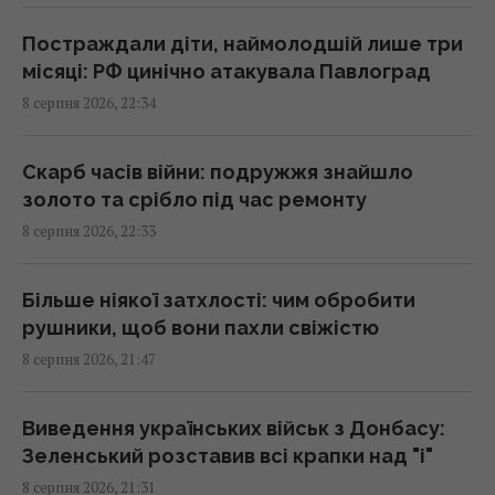
23:23 субота, 08 серпня 2026
Постраждали діти, наймолодшій лише три
місяці: РФ цинічно атакувала Павлоград
Росія вдарила по центру Павлограда: є
8 серпня 2026, 22:34
поранені
22:39 субота, 08 серпня 2026
Скарб часів війни: подружжя знайшло
золото та срібло під час ремонту
У Балтійському морі швидко поширюється
8 серпня 2026, 22:33
чужорідний "морський канібал"
22:25 субота, 08 серпня 2026
Більше ніякої затхлості: чим обробити
рушники, щоб вони пахли свіжістю
Як визначити бездушну людину: психологи
8 серпня 2026, 21:47
8 фраз, що видають соціопата
22:19 субота, 08 серпня 2026
Виведення українських військ з Донбасу:
Зеленський розставив всі крапки над "і"
ЗСУ знищили комплекс РЕБ, призначений
8 серпня 2026, 21:31