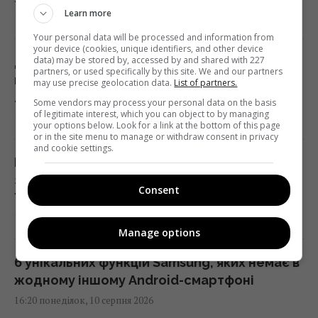
Learn more
16:30 понеділок, 10 серпня 2026
Your personal data will be processed and information from
your device (cookies, unique identifiers, and other device
data) may be stored by, accessed by and shared with 227
Дрон із вибухівкою в Лейпцигу: ЗМІ пишуть
partners, or used specifically by this site. We and our partners
про нові деталі інциденту з українським
may use precise geolocation data.
List of partners.
літаком
Some vendors may process your personal data on the basis
of legitimate interest, which you can object to by managing
16:21 понеділок, 10 серпня 2026
your options below. Look for a link at the bottom of this page
or in the site menu to manage or withdraw consent in privacy
and cookie settings.
Громадян Польщі почнуть повідомляти про
зльоти літаків під час російських атак на
Consent
Україну
16:20 понеділок, 10 серпня 2026
Manage options
6 унікальних функцій Samsung, яких немає в
жодному іншому Android-смартфоні
16:20 понеділок, 10 серпня 2026