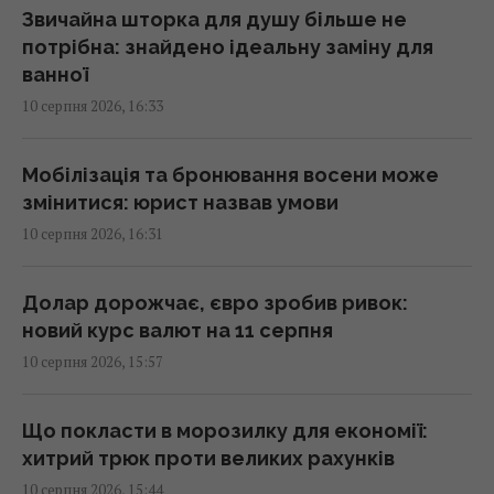
15:56 понеділок, 10 серпня 2026
Звичайна шторка для душу більше не
потрібна: знайдено ідеальну заміну для
ванної
Один старий якір затримав будівництво
10 серпня 2026, 16:33
тунелю під затокою на 241 день
15:51 понеділок, 10 серпня 2026
Мобілізація та бронювання восени може
змінитися: юрист назвав умови
На японському острові створили рай для
10 серпня 2026, 16:31
кроликів, але згодом з’явилися несподівані
гості
15:40 понеділок, 10 серпня 2026
Долар дорожчає, євро зробив ривок:
новий курс валют на 11 серпня
10 серпня 2026, 15:57
Простій Червоноградської ЦЗФ залишає
шахти без грошей на щоденну роботу, -
депутат
Що покласти в морозилку для економії:
15:33 понеділок, 10 серпня 2026
хитрий трюк проти великих рахунків
10 серпня 2026, 15:44