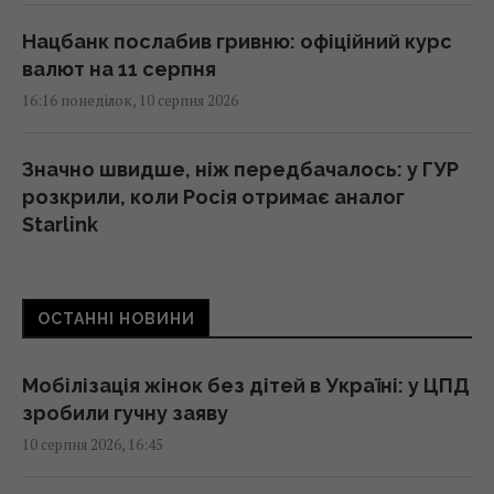
Нацбанк послабив гривню: офіційний курс
валют на 11 серпня
16:16 понеділок, 10 серпня 2026
Значно швидше, ніж передбачалось: у ГУР
розкрили, коли Росія отримає аналог
Starlink
16:13 понеділок, 10 серпня 2026
ОСТАННІ НОВИНИ
Суд дозволив Єрмаку їздити по різним
областям України, - САП
16:05 понеділок, 10 серпня 2026
Мобілізація жінок без дітей в Україні: у ЦПД
зробили гучну заяву
10 серпня 2026, 16:45
У якому віці дитину можна залишати вдома
саму: поради психологів