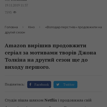
19.11.2019 11:37
7593
Головна
Кіно
«Володар перстнів» продовжили на
другий сезон
Amazon вирішив продовжити
серіал за мотивами творів Джона
Толкіна на другий сезон ще до
виходу першого.
Поділитись:
Facebook
Twitter
Студія пішла шляхом
Netflix
і продовжила свій