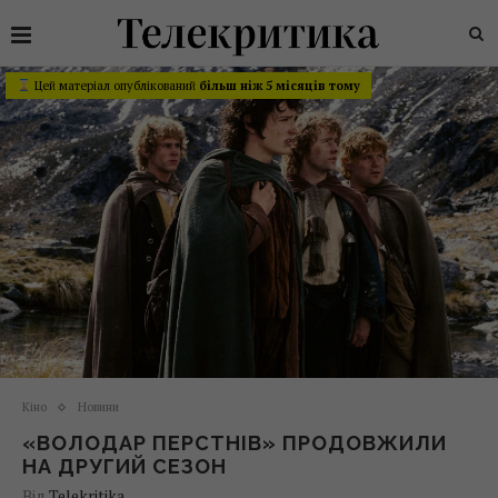
Цей матеріал опублікований
більш ніж 5 місяців тому
Кіно
Новини
«ВОЛОДАР ПЕРСТНІВ» ПРОДОВЖИЛИ
НА ДРУГИЙ СЕЗОН
Від
Telekritika