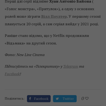
Перші дві серії відзніме
Хуан Антоніо Байона
(
«Голос монстра», «Притулок»), а одну з основних
ролей може зіграти
Вілл Поултер
. У першому сезоні
планується 20 серій, а сам серіал вийде у 2021 році.
Раніше стало відомо, що у Netflix продовжили
«Відьмака» на другий сезон.
Фото: New Line Cinema
Підписуйтесь на «Телекритику» у
Telegram
та
Facebook
!
0
Поділитись:
Facebook
Twitter