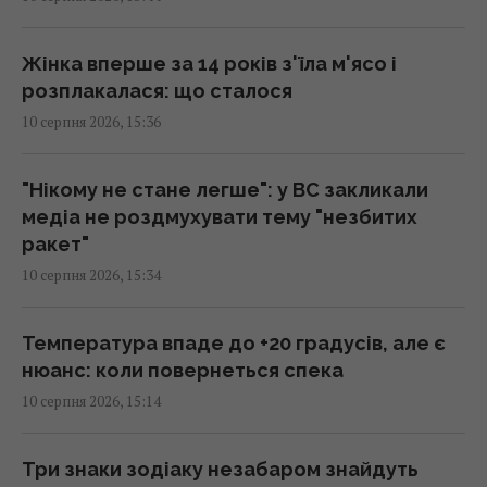
Росія хоче зупинити сухопутний
агроекспорт з України слідом за морським,
Жінка вперше за 14 років з'їла м'ясо і
– ISW
розплакалася: що сталося
15:32 понеділок, 10 серпня 2026
10 серпня 2026, 15:36
ШІ вирішуватиме, чим збивати дрони й
"Нікому не стане легше": у ВС закликали
ракети: як працюватиме "Купол
медіа не роздмухувати тему "незбитих
Мікеланджело", - експерт
ракет"
15:32 понеділок, 10 серпня 2026
10 серпня 2026, 15:34
В Антарктиді знайшли понад 45 тисяч
Температура впаде до +20 градусів, але є
метеоритів, і зовсім не тому, що вони
нюанс: коли повернеться спека
частіше падають
10 серпня 2026, 15:14
15:29 понеділок, 10 серпня 2026
Три знаки зодіаку незабаром знайдуть