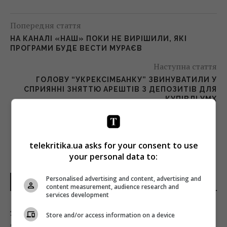
Попередня стаття
НА КАНАЛІ «НАШ» ПОКИ НЕ ВИРІШИЛИ, ЯКІ
ПРОГРАМИ БУДЕ ВЕСТИ МУРАЄВ
Наступна стаття
ГОЛОВУ “УКРЕКСІМБАНКУ” ЗВИНУВАТИЛИ У
СПРИЯННІ ЗНЯТТЮ АРЕШТІВ З ДЕПОЗИТІВ ДЛЯ
КУПІВЛІ УМХ
telekritika.ua asks for your consent to use
your personal data to:
Personalised advertising and content, advertising and
НОВИНИ УКРАЇНИ І СВІТУ
content measurement, audience research and
services development
11 серпня в Україну зайдуть дощі та грози:
Store and/or access information on a device
які області зачепить (мапа)