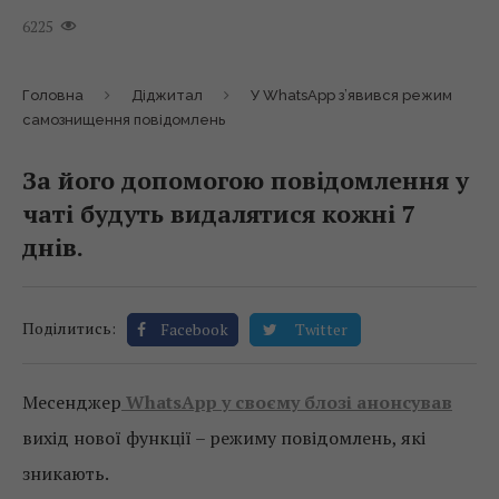
6225
Головна
Діджитал
У WhatsApp з’явився режим
самознищення повідомлень
За його допомогою повідомлення у
чаті будуть видалятися кожні 7
днів.
Поділитись:
Facebook
Twitter
Месенджер
WhatsApp у своєму блозі анонсував
вихід нової функції – режиму повідомлень, які
зникають.