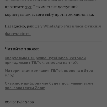
прочитати
тут
. Режим стане доступний
користувачам всього світу протягом листопада.
Нагадаємо, раніше
у WhatsApp з’явилася функція
фактчекінга.
Читайте также:
Квартальная выручка ByteDance, которой
принадлежит TikTok, выросла на 130%
Материнская компания TikTok оценена в $100
млрд
Сквозное шифрование будет доступным всем
пользователям Zoom
Фото: Whatsapp