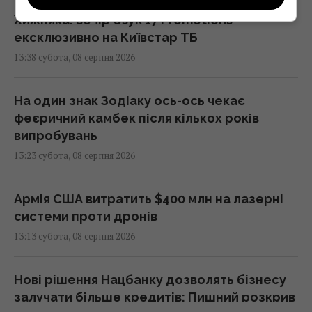
Перший титульний поєдинок Олександра
Хижняка: вечір Usyk 17 Promotions
ексклюзивно на Київстар ТБ
13:38 субота, 08 серпня 2026
На один знак Зодіаку ось-ось чекає
феєричний камбек після кількох років
випробувань
13:23 субота, 08 серпня 2026
Армія США витратить $400 млн на лазерні
системи проти дронів
13:13 субота, 08 серпня 2026
Нові рішення Нацбанку дозволять бізнесу
залучати більше кредитів: Пишний розкрив