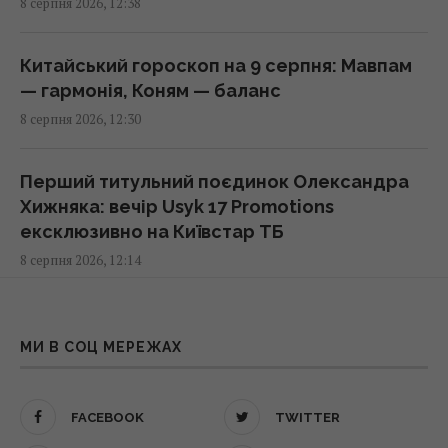
8 серпня 2026, 12:38
США раптово звільнили генерала, що
Китайський гороскоп на 9 серпня: Мавпам
командував військами у Європі
— гармонія, Коням — баланс
12:13 субота, 08 серпня 2026
8 серпня 2026, 12:30
Навіщо досвідчені господині кладуть
Перший титульний поєдинок Олександра
фольгу в холодильник: простий домашній
Хижняка: вечір Usyk 17 Promotions
лайфхак
ексклюзивно на Київстар ТБ
11:59 субота, 08 серпня 2026
8 серпня 2026, 12:14
Школа, церква, бар і 44 будинки: пара зі
Коли краще пити ранкову кави: вчені
США купила ціле село в Іспанії за ціною
розкрили ідеальний час
МИ В СОЦ МЕРЕЖАХ
квартири
8 серпня 2026, 11:59
11:55 субота, 08 серпня 2026
FACEBOOK
TWITTER
Як рішення Нацбанку дозволять бізнесу