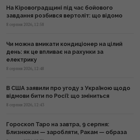
Ви неправильно заряджаєте смартфон: 6
На Кіровоградщині під час бойового
популярних міфів, які давно розвінчали
завдання розбився вертоліт: що відомо
12:50 субота, 08 серпня 2026
8 серпня 2026, 12:58
Усього 6 штук на день: вчені назвали
Чи можна вмикати кондиціонер на цілий
сухофрукт, який може здивувати своєю
день: як це впливає на рахунки за
користю
електрику
12:42 субота, 08 серпня 2026
8 серпня 2026, 12:48
Ротару не змирилася з пенсією у 6 тисяч
В США заявили про угоду з Україною щодо
гривень і пішла в суд
відмови бити по Росії: що зміниться
12:27 субота, 08 серпня 2026
8 серпня 2026, 12:43
У Кіровоградській області розбився
Гороскоп Таро на завтра, 9 серпня:
бойовий вертоліт: що відомо
Близнюкам — заробляти, Ракам — образа
12:17 субота, 08 серпня 2026