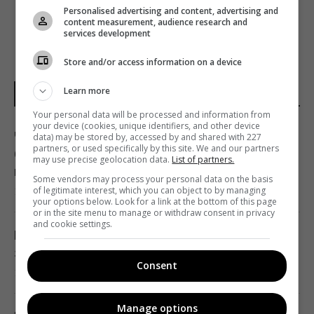
Personalised advertising and content, advertising and
content measurement, audience research and
services development
Store and/or access information on a device
Learn more
НОВИНИ УКРАЇНИ І СВІТУ
Your personal data will be processed and information from
your device (cookies, unique identifiers, and other device
Чому коти влаштовують нічні забіги по
data) may be stored by, accessed by and shared with 227
partners, or used specifically by this site. We and our partners
будинку: ветеринари пояснили таку дивну
may use precise geolocation data.
List of partners.
поведінку
Some vendors may process your personal data on the basis
of legitimate interest, which you can object to by managing
13:53 субота, 08 серпня 2026
your options below. Look for a link at the bottom of this page
or in the site menu to manage or withdraw consent in privacy
and cookie settings.
Імпорт скрапленого газу з Росії до ЄС різко
зріс: яка країна купила найбільше
Consent
13:44 субота, 08 серпня 2026
Manage options