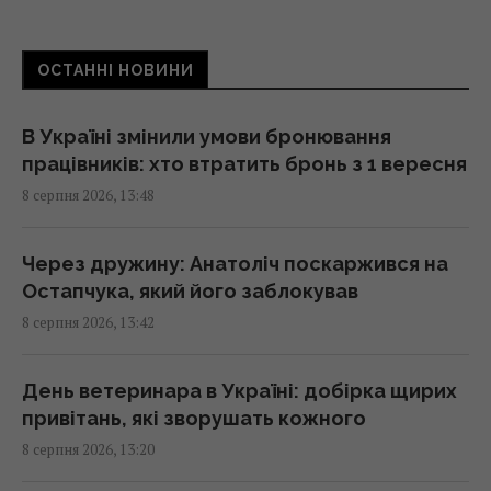
деталі
13:12 субота, 08 серпня 2026
ОСТАННІ НОВИНИ
Денисенко зізналася, чому насправді
поспішає вийти заміж
В Україні змінили умови бронювання
13:06 субота, 08 серпня 2026
працівників: хто втратить бронь з 1 вересня
8 серпня 2026, 13:48
Обробка вхідних дверей оцтом: досвідчені
господині розповіли, для чого це потрібно
Через дружину: Анатоліч поскаржився на
13:00 субота, 08 серпня 2026
Остапчука, який його заблокував
8 серпня 2026, 13:42
Цінують за надійність та довговічність:
названо найпопулярнішого автовиробника
День ветеринара в Україні: добірка щирих
у світі
привітань, які зворушать кожного
12:51 субота, 08 серпня 2026
8 серпня 2026, 13:20