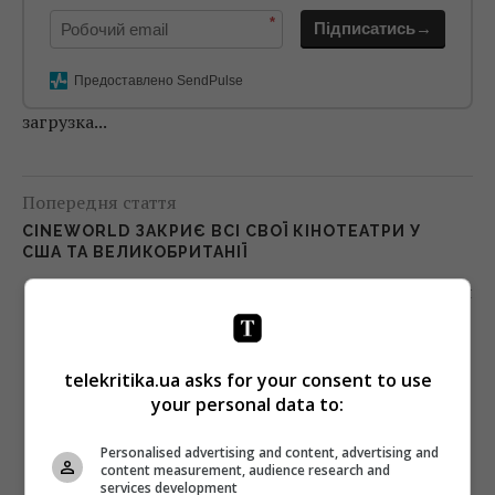
*
Підписатись→
Предоставлено SendPulse
загрузка...
Попередня стаття
CINEWORLD ЗАКРИЄ ВСІ СВОЇ КІНОТЕАТРИ У
США ТА ВЕЛИКОБРИТАНІЇ
Наступна стаття
СЕРІАЛИ ЖОВТНЯ: «ЕМІЛІ В ПАРИЖІ»,
«ВІДІГРАТИ НАЗАД» І «ФЕРЗЕВИЙ ГАМБІТ»
telekritika.ua asks for your consent to use
your personal data to:
Personalised advertising and content, advertising and
content measurement, audience research and
services development