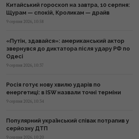
10:05 неділя, 09 серпня 2026
Китайський гороскоп на завтра, 10 серпня:
Щурам — спокій, Кроликам — драйв
9 серпня 2026, 10:58
ЗСУ взяли у полон Мохамеда Салаха:
мережею шириться інтерв'ю з тезкою
зіркового футболіста
«Путін, здавайся»: американський актор
09:46 неділя, 09 серпня 2026
звернувся до диктатора після удару РФ по
Одесі
9 серпня 2026, 10:37
Подружжя купило стару хату в селі та
вклало в ремонт 2,5 млн грн: як її
облаштували
Росія готує нову хвилю ударів по
09:38 неділя, 09 серпня 2026
енергетиці: в ISW назвали точні терміни
9 серпня 2026, 10:34
Окупанти вдарили по 10-поверхівці в
Харкові: зруйновані верхні поверхи, є
Популярний український співак потрапив у
загиблі
серйозну ДТП
09:30 неділя, 09 серпня 2026
9 серпня 2026, 10:20