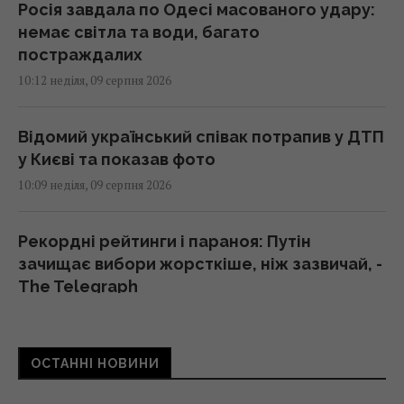
Росія завдала по Одесі масованого удару:
немає світла та води, багато
постраждалих
10:12 неділя, 09 серпня 2026
Відомий український співак потрапив у ДТП
у Києві та показав фото
10:09 неділя, 09 серпня 2026
Рекордні рейтинги і параноя: Путін
зачищає вибори жорсткіше, ніж зазвичай, -
The Telegraph
10:06 неділя, 09 серпня 2026
ОСТАННІ НОВИНИ
Коричнева трава після спеки може ожити:
що радять зробити експерти