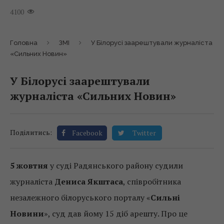
4100
Головна
ЗМІ
У Білорусі заарештували журналіста
«Сильних Новин»
У Білорусі заарештували
журналіста «Сильних Новин»
Поділитись:
Facebook
Twitter
5 жовтня
у суді Радянського району судили
журналіста
Дениса Якштаса
, співробітника
незалежного білоруського порталу «
Сильні
Новини
», суд дав йому 15 діб арешту. Про це