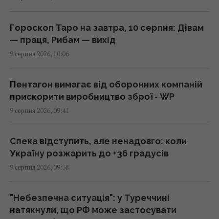
Деякі жінки можуть вийти на пенсію раніше
Гороскоп Таро на завтра, 10 серпня: Дівам
за 60 років: як скористатия пільгою
— праця, Рибам — вихід
09:30 неділя, 09 серпня 2026
9 серпня 2026, 10:06
Каспрів Верх: піднятися на одну з
Пентагон вимагає від оборонних компаній
найвищих гір Татр – і не лише вижити, а й
прискорити виробництво зброї - WP
зекономити 2000 гривень
9 серпня 2026, 09:41
09:03 неділя, 09 серпня 2026
Спека відступить, але ненадовго: коли
Основний напрямок – Одещина: у
Україну розжарить до +36 градусів
Повітряних силах розкрили деталі
9 серпня 2026, 09:38
російської атаки
08:52 неділя, 09 серпня 2026
"Небезпечна ситуація": у Туреччині
натякнули, що РФ може застосувати