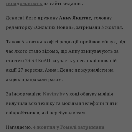
повідомляють
на сайті видання.
Дениса і його дружину
Анну Якштас,
головну
редакторку «Сильних Новин», затримали 3 жовтня.
Також 5 жовтня в офісі редакції пройшов обшук, під
час якого стало відомо, що Анну звинувачують за
статтею 23.34 КоАП за участь у несанкціонованій
акції 27 вересня. Анна і Денис як журналісти на
акціях працювали разом.
За інформацією
Naviny.by
у ході обшуку міліція
вилучила всю техніку та мобільні телефони п’яти
співробітників, які перебували там.
Нагадаємо,
4 жовтня у Гомелі затримана