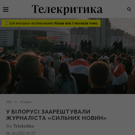
Цей матеріал опублікований
більш ніж 5 місяців тому
ЗМІ
Новини
У БІЛОРУСІ ЗААРЕШТУВАЛИ
ЖУРНАЛІСТА «СИЛЬНИХ НОВИН»
Від
Telekritika
06.10.2020 10:29