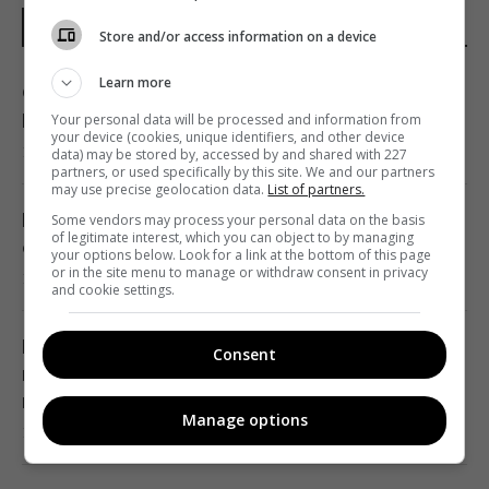
НОВИНИ УКРАЇНИ І СВІТУ
Store and/or access information on a device
Learn more
Фінляндія не передаватиме Україні ракети
Patriot: названо причину
Your personal data will be processed and information from
your device (cookies, unique identifiers, and other device
10:49 неділя, 09 серпня 2026
data) may be stored by, accessed by and shared with 227
partners, or used specifically by this site. We and our partners
may use precise geolocation data.
List of partners.
В Україні стався землетрус: яку область
Some vendors may process your personal data on the basis
of legitimate interest, which you can object to by managing
сколихнуло
your options below. Look for a link at the bottom of this page
or in the site menu to manage or withdraw consent in privacy
10:28 неділя, 09 серпня 2026
and cookie settings.
Росія готує масштабні удари по Києву
Consent
напередодні 24 серпня: в ISW розкрили цілі
ворога
Manage options
10:21 неділя, 09 серпня 2026