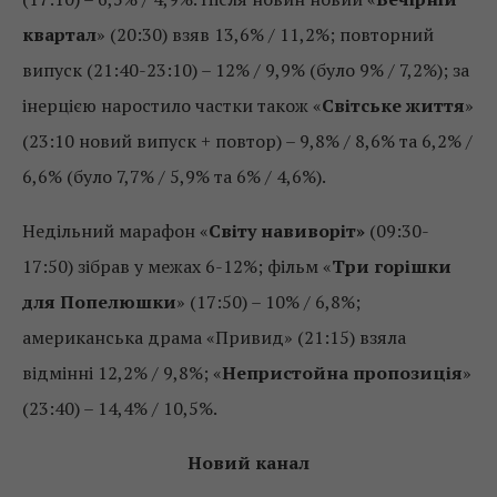
квартал
» (20:30) взяв 13,6% / 11,2%; повторний
випуск (21:40-23:10) – 12% / 9,9% (було 9% / 7,2%); за
інерцією наростило частки також «
Світське життя
»
(23:10 новий випуск + повтор) – 9,8% / 8,6% та 6,2% /
6,6% (було 7,7% / 5,9% та 6% / 4,6%).
Недільний марафон «
Світу навиворіт»
(09:30-
17:50) зібрав у межах 6-12%; фільм «
Три горішки
для Попелюшки
» (17:50) – 10% / 6,8%;
американська драма «Привид» (21:15) взяла
відмінні 12,2% / 9,8%; «
Непристойна пропозиція
»
(23:40) – 14,4% / 10,5%.
Новий канал