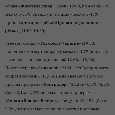
серіал «
Жіночий лікар
» (14:40-19:00, по 4 серії) – у
межах 5-11%. Вранці у п’ятницю у межах 7-11%
пройшла чотирисерійка «
Про що не розповість
річка
» (11:00-14:50).
Увечері ток-шоу «
Говорить Україна
» (19:50,
понеділок-четвер) збирало у межах 9-12% (випуск у
вівторок взяв рекордно високі 12,6% / 15,2%).
Повтор серіалу «
Акварелі
» (21:00-23:00) продовжує
збирати середні 8-11,9%. Пізно ввечері у вівторок
просіла програма «
Контролер
» (23:20) – 6,7% / 6,2%
(було 8,1% / 7,6%); втрачала також програма
«
Зоряний шлях. Вечір
» у середу – 6,6% / 5% (було
9,5% / 8%); у четвер зменшила частки програма