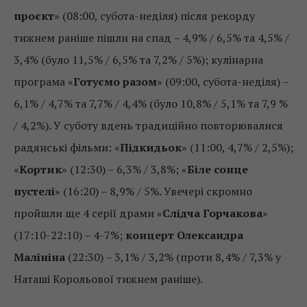
проєкт
» (08:00, субота-неділя) після рекорду
тижнем раніше пішли на спад – 4,9% / 6,5% та 4,5% /
3,4% (було 11,5% / 6,5% та 7,2% / 5%); кулінарна
програма «
Готуємо разом
» (09:00, субота-неділя) –
6,1% / 4,7% та 7,7% / 4,4% (було 10,8% / 5,1% та 7,9 %
/ 4,2%). У суботу вдень традиційно повторювалися
радянські фільми: «
Підкидьок
» (11:00, 4,7% / 2,5%);
«
Кортик
» (12:30) – 6,3% / 3,8%; «
Біле сонце
пустелі
» (16:20) – 8,9% / 5%. Увечері скромно
пройшли ще 4 серії драми «
Слідча Горчакова
»
(17:10-22:10) – 4-7%;
концерт
Олександра
Малініна
(22:30) – 3,1% / 3,2% (проти 8,4% / 7,3% у
Наташі Корольової тижнем раніше).