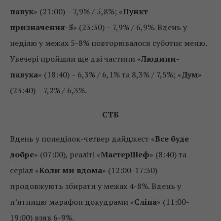
павук
» (21:00) – 7,9% / 5,8%; «
Пункт
призначення-5
» (23:30) – 7,9% / 6,9%. Вдень у
неділю у межах 5-8% повторювалося суботнє меню.
Увечері пройшли ще дві частини «
Людини-
павука
» (18:40) – 6,3% / 6,1% та 8,3% / 7,5%; «
Дум
»
(23:40) – 7,2% / 6,3%.
СТБ
Вдень у понеділок-четвер дайджест «
Все буде
добре
» (07:00), реаліті «
МастерШеф
» (8:40) та
серіал «
Коли ми вдома
» (12:00-17:30)
продовжують збирати у межах 4-8%. Вдень у
п’ятницю марафон докудрами «
Сліпа
» (11:00-
19:00) взяв 6-9%.