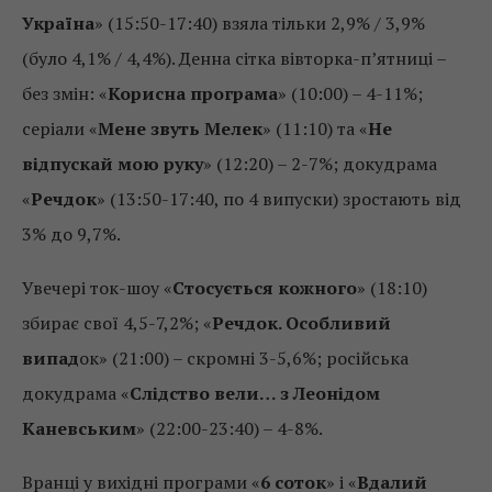
Україна
» (15:50-17:40) взяла тільки 2,9% / 3,9%
(було 4,1% / 4,4%). Денна сітка вівторка-п’ятниці –
без змін: «
Корисна програма
» (10:00) – 4-11%;
серіали «
Мене звуть Мелек
» (11:10) та «
Не
відпускай мою руку
» (12:20) – 2-7%; докудрама
«
Речдок
» (13:50-17:40, по 4 випуски) зростають від
3% до 9,7%.
Увечері ток-шоу «
Стосується кожного
» (18:10)
збирає свої 4,5-7,2%; «
Речдок. Особливий
випад
ок» (21:00) – скромні 3-5,6%; російська
докудрама «
Слідство вели… з Леонідом
Каневським
» (22:00-23:40) – 4-8%.
Вранці у вихідні програми «
6 соток
» і «
Вдалий