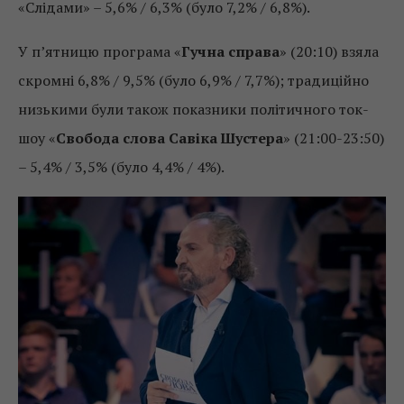
«Слідами» – 5,6% / 6,3% (було 7,2% / 6,8%).
У п’ятницю програма «
Гучна справа
» (20:10) взяла
скромні 6,8% / 9,5% (було 6,9% / 7,7%); традиційно
низькими були також показники політичного ток-
шоу «
Свобода слова Савіка Шустера
» (21:00-23:50)
– 5,4% / 3,5% (було 4,4% / 4%).