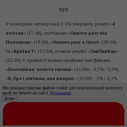
ТЕТ
У понеділок-четвер свої 2-5% збирають реаліті «
4
весілля
» (17:40), скетчкоми «
Одного разу під
Полтавою
» (19:20), «
Одного разу в Одесі
» (20:50)
та «
Країна У
» (21:50), а також реаліті «
ЛавЛавКар
»
(22:50). У праймі п’ятниці пройшли такі фільми:
«
Білосніжка: помста гномів
» (21:00) – 3,7% / 3,9%;
«
Я, Ерл і дівчина, яка вмирає
» (23:00) – 3% / 2,1%.
НТН
У праймі буднів свої скромні 0,5-2,5% збирають
новини «
Свідок
» (19:00 і 22:00) дайджести програм
«
Легенди карного розшуку
» (19:30) та