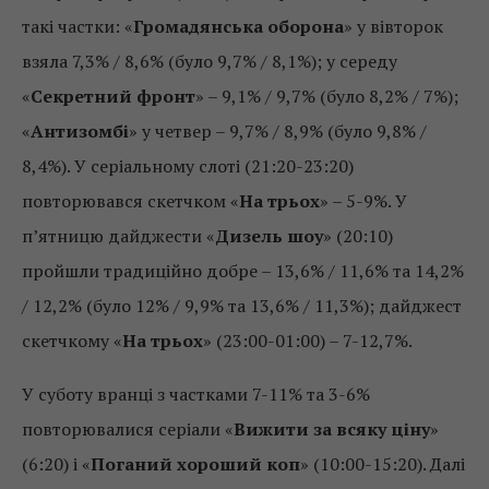
такі частки: «
Громадянська оборона
» у вівторок
взяла 7,3% / 8,6% (було 9,7% / 8,1%); у середу
«
Секретний фронт
» – 9,1% / 9,7% (було 8,2% / 7%);
«
Антизомбі
» у четвер – 9,7% / 8,9% (було 9,8% /
8,4%). У серіальному слоті (21:20-23:20)
повторювався скетчком «
На трьох
» – 5-9%. У
п’ятницю дайджести «
Дизель шоу
» (20:10)
пройшли традиційно добре – 13,6% / 11,6% та 14,2%
/ 12,2% (було 12% / 9,9% та 13,6% / 11,3%); дайджест
скетчкому «
На трьох
» (23:00-01:00) – 7-12,7%.
У суботу вранці з частками 7-11% та 3-6%
повторювалися серіали «
Вижити за всяку ціну
»
(6:20) і «
Поганий хороший коп
» (10:00-15:20). Далі