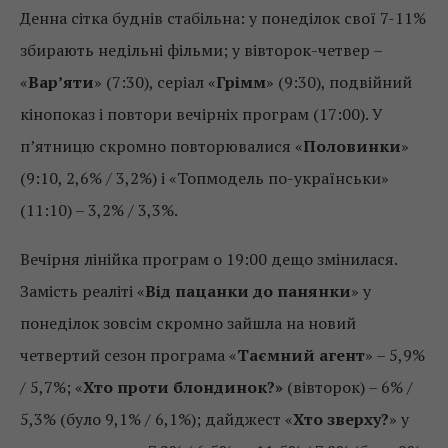
Денна сітка буднів стабільна: у понеділок свої 7-11%
збирають недільні фільми; у вівторок-четвер –
«
Вар’яти
» (7:30), серіал «
Грімм
» (9:30), подвійний
кінопоказ і повтори вечірніх програм (17:00). У
п’ятницю скромно повторювалися «
Половинки
»
(9:10, 2,6% / 3,2%) і «Топмодель по-українськи»
(11:10) – 3,2% / 3,3%.
Вечірня лінійка програм о 19:00 дещо змінилася.
Замість реаліті «
Від пацанки до панянки
» у
понеділок зовсім скромно зайшла на новий
четвертий сезон програма «
Таємний агент
» – 5,9%
/ 5,7%; «
Хто проти блондинок?»
(вівторок) – 6% /
5,3% (було 9,1% / 6,1%); дайджест «
Хто зверху?
» у