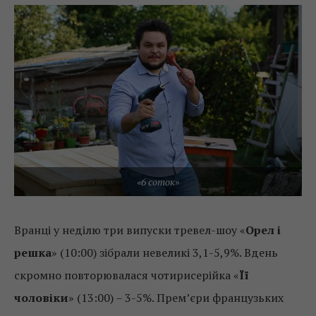
«6 соток»
Вранці у неділю три випуски тревел-шоу «
Орел і
решка
» (10:00) зібрали невеликі 3,1-5,9%. Вдень
скромно повторювалася чотирисерійка «
Її
чоловіки
» (13:00) – 3-5%. Прем’єри французьких