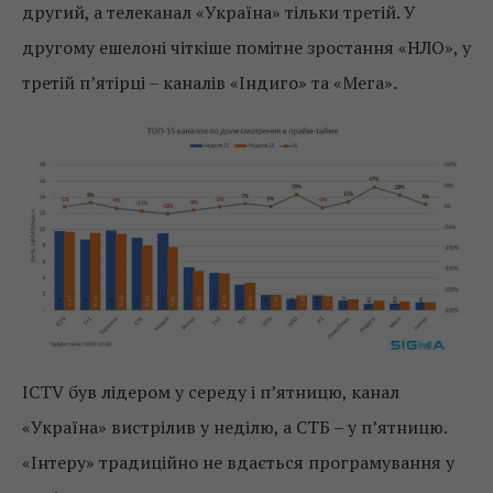
другий, а телеканал «Україна» тільки третій. У
другому ешелоні чіткіше помітне зростання «НЛО», у
третій п’ятірці – каналів «Індиго» та «Мега».
ICTV був лідером у середу і п’ятницю, канал
«Україна» вистрілив у неділю, а СТБ – у п’ятницю.
«Інтеру» традиційно не вдається програмування у