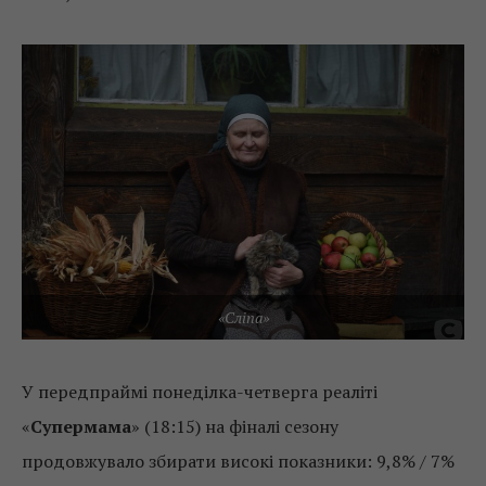
«Сліпа»
У передпраймі понеділка-четверга реаліті
«
Супермама
» (18:15) на фіналі сезону
продовжувало збирати високі показники: 9,8% / 7%