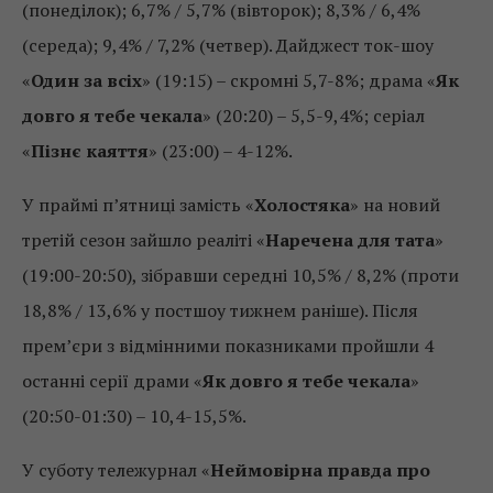
(понеділок); 6,7% / 5,7% (вівторок); 8,3% / 6,4%
(середа); 9,4% / 7,2% (четвер). Дайджест ток-шоу
«
Один за всіх
» (19:15) – скромні 5,7-8%; драма «
Як
довго я тебе чекала
» (20:20) – 5,5-9,4%; серіал
«
Пізнє каяття
» (23:00) – 4-12%.
У праймі п’ятниці замість «
Холостяка
» на новий
третій сезон зайшло реаліті «
Наречена для тата
»
(19:00-20:50), зібравши середні 10,5% / 8,2% (проти
18,8% / 13,6% у постшоу тижнем раніше). Після
прем’єри з відмінними показниками пройшли 4
останні серії драми «
Як довго я тебе чекала
»
(20:50-01:30) – 10,4-15,5%.
У суботу тележурнал «
Неймовірна правда про