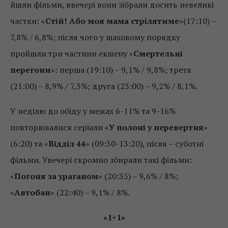
йшли фільми, ввечері вони зібрали досить невеликі
частки: «
Стій! Або моя мама стрілятиме
»(17:10) –
7,8% / 6,8%; після чого у шаховому порядку
пройшли три частини екшену «
Смертельні
перегони
»: перша (19:10) – 9,1% / 9,8%; третя
(21:00) – 8,9% / 7,3%; друга (23:00) – 9,2% / 8,1%.
У неділю до обіду у межах 6-11% та 9-16%
повторювалися серіали «
У полоні у перевертня
»
(6:20) та «
Відділ 44
» (09:30-13:20), після – суботні
фільми. Увечері скромно збирали такі фільми:
«
Погоня за ураганом
» (20:35) – 9,6% / 8%;
«
Автобан
» (22:40) – 9,1% / 8%.
«1+1»