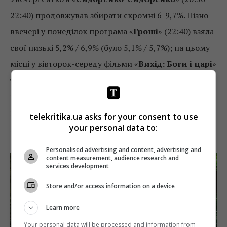
22:40) продовжував збирати скромні 6-9,7%. Пізно
ввечері у понеділок програма «
Гроші
» (22:40) взяла
свої низькі 5,2% / 6,9% (було 5,1% / 5,7%); на цьому
місці у вівторок-середу фільми «
Вихід: Боги і царі
»
та «
Геркулес
» – 8,2% / 7,2% та 8,6% / 7,9%; у четвер
політичне ток-шоу «
Право на владу
» вийшло на
годину раніше (21:30-00:50) і зуміло наростити свої
telekritika.ua asks for your consent to use
your personal data to:
показники – 5,9% / 6,6% (було 3,8% / 5,6%).
Personalised advertising and content, advertising and
content measurement, audience research and
services development
Store and/or access information on a device
Learn more
Your personal data will be processed and information from