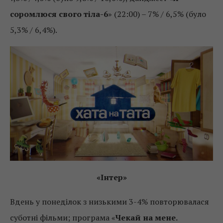
соромлюся свого тіла-6
» (22:00) – 7% / 6,5% (було
5,3% / 6,4%).
«Інтер»
Вдень у понеділок з низькими 3-4% повторювалася
суботні фільми; програма «
Чекай на мене.