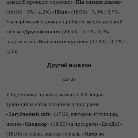
комедій пройшли скромно: «
Під одним дахом
»
(16:50) – 3% / 2,2%; «
Ібіца
» (18:30) – 3,9% / 2,9%.
Увечері також скромно пройшов американський
фільм «
Другий шанс
» (20:30) – 3,4% / 1,9%;
радянський «
Біле сонце пустелі
» (22:40) – 4,2% /
2,5%.
Другий ешелон
«2+2»
У буденному праймі у межах 3-8% збирає
традиційна сітка, складена з програми
«
Загублений світ
» (17:20, вівторок-п’ятниця),
новин «
Спецкор
» (18:20) та програми «ДжеДАІ»
(18:50); а також повтор серіалів «
Опер за