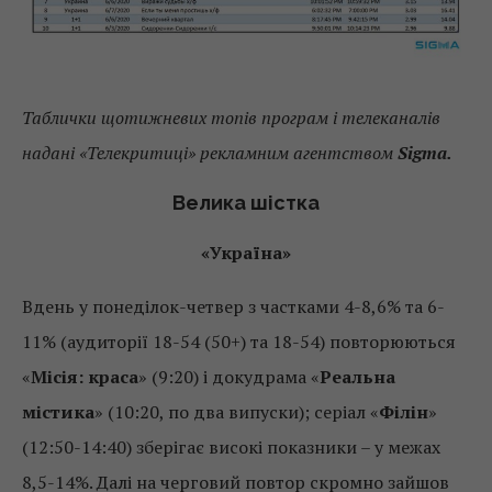
Таблички щотижневих топів програм і телеканалів
надані «Телекритиці» рекламним агентством
Sigmа.
Велика шістка
«Україна»
Вдень у понеділок-четвер з частками 4-8,6% та 6-
11% (аудиторії 18-54 (50+) та 18-54) повторюються
«
Місія: краса
» (9:20) і докудрама «
Реальна
містика
» (10:20, по два випуски); серіал «
Філін
»
(12:50-14:40) зберігає високі показники – у межах
8,5-14%. Далі на черговий повтор скромно зайшов