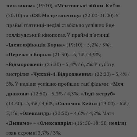
викликом
» (19:10), «
Ментовські війни. Київ
»
(20:10) та «
CSI. Місце злочину
» (22:00-01:00). У
праймі п’ятниці-неділі стабільно успішно йде
голлівудський кінопоказ. У праймі п’ятниці
«
Ідентифікація Борна
» (19:10) – 5,2% / 5%;
«
Перевага Борна
» (21:30) – 5,1% / 4,9%;
«
Відморожені
» (23:30) – 5,4% / 6,2%. У суботу
вистрілив «
Чужий-4. Відродження
» (22:20) – 5,4% /
5%. У неділю успішно пройшли такі фільми: «
Меч
дракона
» (12:50) – 5,2% / 4,3%; «
Леді-яструб
»
(14:40) – 7,3% / 4,6%; «
Соломон Кейн
» (19:00) – 6% /
5,1%; «
Олександр
» (20:50) – 4,6% / 4,2%. Матч
«Динамо»
–
«Олександрія»
(16: 50-18: 50, неділя)
взяв скромні 3,7% / 3%.