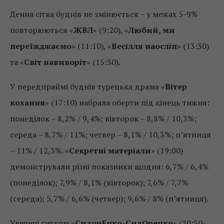
Денна сітка буднів не змінюється – у межах 5-9%
повторюються «
ЖВЛ
» (9:20), «
Любий, ми
переїжджаємо
» (11:10), «
Весілля наосліп
» (13:30)
та «
Світ навиворіт
» (15:30).
У передпраймі буднів турецька драма «
Вітер
кохання
» (17:10) набрала оберти під кінець тижня:
понеділок – 8,2% / 9,4%; вівторок – 8,8% / 10,3%;
середа – 8,7% / 11%; четвер – 8,1% / 10,3%; п’ятниця
– 11% / 12,3%. «
Секретні матеріали
» (19:00)
демонстрували різні показники щодня: 6,7% / 6,4%
(понеділок); 7,9% / 8,1% (вівторок); 7,6% / 7,7%
(середа); 5,7% / 6,6% (четвер); 9,6% / 8% (п’ятниця).
Увечері ситком «
СидорЕнко-СидОренко
» (20:50-