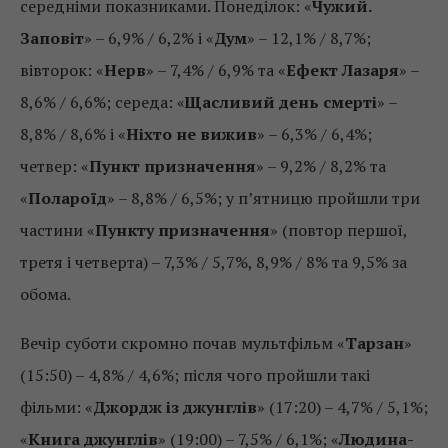
середніми показниками. Понеділок: «
Чужий.
Заповіт
» – 6,9% / 6,2% і «
Дум
» – 12,1% / 8,7%;
вівторок: «
Нерв
» – 7,4% / 6,9% та «
Ефект Лазаря
» –
8,6% / 6,6%; середа: «
Щасливий день смерті
» –
8,8% / 8,6% і «
Ніхто не вижив
» – 6,3% / 6,4%;
четвер: «
Пункт призначення
» – 9,2% / 8,2% та
«
Полароїд
» – 8,8% / 6,5%; у п’ятницю пройшли три
частини «
Пункту призначення
» (повтор першої,
третя і четверта) – 7,3% / 5,7%, 8,9% / 8% та 9,5% за
обома.
Вечір суботи скромно почав мультфільм «
Тарзан
»
(15:50) – 4,8% / 4,6%; після чого пройшли такі
фільми: «
Джордж із джунглів
» (17:20) – 4,7% / 5,1%;
«
Книга джунглів
» (19:00) – 7,5% / 6,1%; «
Людина-