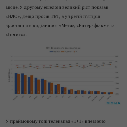
місце. У другому ешелоні великий ріст показав
«НЛО», дещо просів ТЕТ, а у третій п’ятірці
зростанням виділилися «Мега», «Ентер-фільм» та
«Індиго».
У праймовому топі телеканал «1+1» впевнено