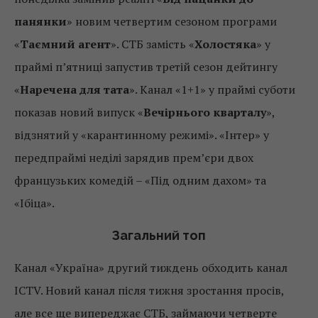
панянки
» новим четвертим сезоном програми
«
Таємний агент
». СТБ замість «
Холостяка
» у
праймі п’ятниці запустив третій сезон дейтингу
«
Наречена для тата
». Канал «1+1» у праймі суботи
показав новий випуск «
Вечірнього кварталу
»,
відзнятий у «карантинному режимі». «Інтер» у
передпраймі неділі зарядив прем’єри двох
французьких комедій – «Під одним дахом» та
«Ібіца».
Загальний топ
Канал «Україна» другий тиждень обходить канал
ICTV. Новий канал після тижня зростання просів,
але все ще випереджає СТБ, займаючи четверте