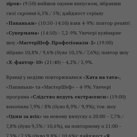
зірок
» (9:50) вийшов одним випуском, зібравши
свої скромні 6,3% / 5%; дайджест серіалу
«
Папаньки
» (10:50-14:50) взяв 4-9%: повтор реаліті
«
Супермама
» (14:50) – 7,2-9%. Увечері кулінарне
шоу «
МастерШеф. Професіонали-2
» (19:00)
зібрало 10,8% / 9,6% (було 10,1% / 7,6%); повтор шоу
«
Х-фактор-10
» (21:40) – 4,2% / 3,9%.
Вранці у неділю повторювалися «
Хата на тата
»,
«Папаньки» та «МастерШеф» – 4-9%. Увечері
програма «
Слідство ведуть екстрасенси
» (19:00)
вихопила 7,9% / 8% (було 8,9% / 9,9%); ток-шоу
«
Один за всіх
» на новому випуску о 20:00 – 7,7% /
7,8% (було 9,3% / 10,6%), на повторному о 21:00 –
7,3% / 7,5% (було 9,8% / 10,6%); дайджест «
Я