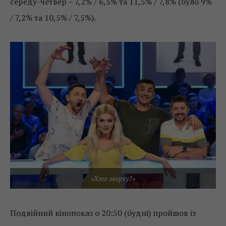
середу-четвер – 7,2% / 6,5% та 11,5% / 7,8% (було 9%
/ 7,2% та 10,5% / 7,5%).
«Хто зверху?»
Подвійний кінопоказ о 20:50 (будні) пройшов із