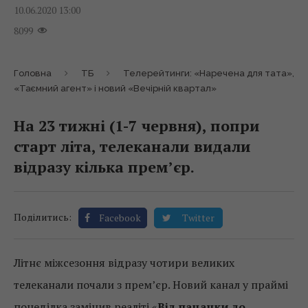
10.06.2020 13:00
8099
Головна
ТБ
Телерейтинги: «Наречена для тата»,
«Таємний агент» і новий «Вечірній квартал»
На 23 тижні (1-7 червня), попри
старт літа, телеканали видали
відразу кілька прем’єр.
Поділитись:
Facebook
Twitter
Літнє міжсезоння відразу чотири великих
телеканали почали з прем’єр. Новий канал у праймі
понеділка замінив реаліті «
Від пацанки до