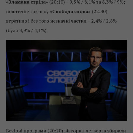
«
Зламана стріла
» (20:10) – 9,5% / 8,1% та 8,3% / 9%;
політичне ток-шоу «
Свобода слова
» (22:40)
втратило і без того незначні частки – 2,4% / 2,8%
(було 4,9% / 4,1%).
Вечірні програми (20:20) вівторка-четверга збирали