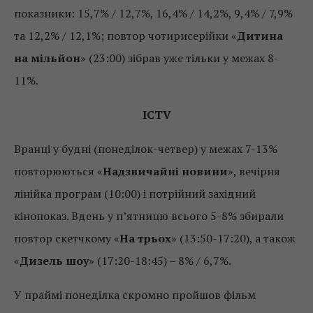
показники: 15,7% / 12,7%, 16,4% / 14,2%, 9,4% / 7,9%
та 12,2% / 12,1%; повтор чотирисерійки «
Дитина
на мільйон
» (23:00) зібрав уже тільки у межах 8-
11%.
ICTV
Вранці у будні (понеділок-четвер) у межах 7-13%
повторюються «
Надзвичайні новини
», вечірня
лінійка програм (10:00) і потрійний західний
кінопоказ. Вдень у п’ятницю всього 5-8% збирали
повтор скетчкому «
На трьох
» (13:50-17:20), а також
«
Дизель шоу
» (17:20-18:45) – 8% / 6,7%.
У праймі понеділка скромно пройшов фільм