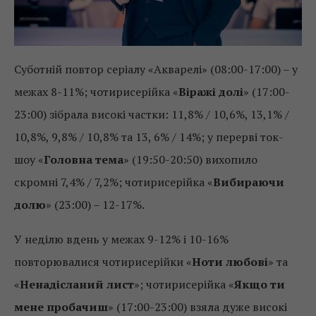
Суботній повтор серіалу «Акварелі» (08:00-17:00) – у
межах 8-11%; чотирисерійка «
Віражі долі
» (17:00-
23:00) зібрала високі частки: 11,8% / 10,6%, 13,1% /
10,8%, 9,8% / 10,8% та 13, 6% / 14%; у перерві ток-
шоу «
Головна тема
» (19:50-20:50) вихопило
скромні 7,4% / 7,2%; чотирисерійка «
Вибираючи
долю
» (23:00) – 12-17%.
У неділю вдень у межах 9-12% і 10-16%
повторювалися чотирисерійки «
Ноти любові
» та
«
Ненадісланий лист
»; чотирисерійка «
Якщо ти
мене пробачиш
» (17:00-23:00) взяла дуже високі