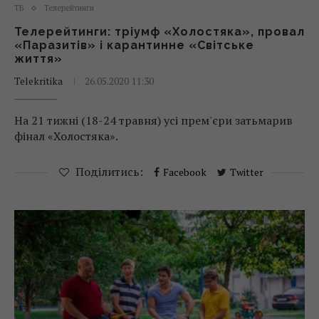
ТБ
Телерейтинги
Телерейтинги: тріумф «Холостяка», провал
«Паразитів» і карантинне «Світське
життя»
Telekritika
26.05.2020 11:30
На 21 тижні (18-24 травня) усі прем'єри затьмарив
фінал «Холостяка».
Поділитись:
Facebook
Twitter