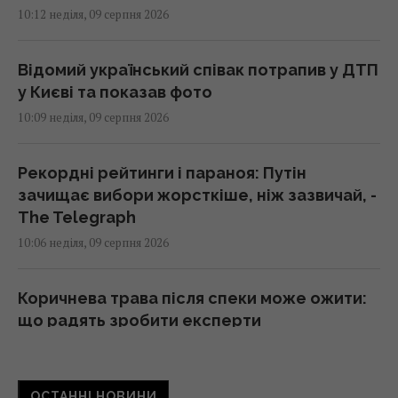
10:12 неділя, 09 серпня 2026
Відомий український співак потрапив у ДТП
у Києві та показав фото
10:09 неділя, 09 серпня 2026
Рекордні рейтинги і параноя: Путін
зачищає вибори жорсткіше, ніж зазвичай, -
The Telegraph
10:06 неділя, 09 серпня 2026
Коричнева трава після спеки може ожити:
що радять зробити експерти
10:05 неділя, 09 серпня 2026
ОСТАННІ НОВИНИ