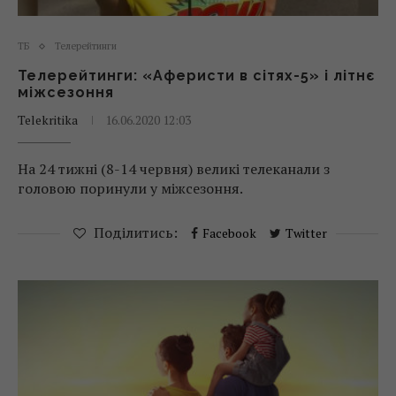
ТБ
Телерейтинги
Телерейтинги: «Аферисти в сітях-5» і літнє
міжсезоння
Telekritika
16.06.2020 12:03
На 24 тижні (8-14 червня) великі телеканали з
головою поринули у міжсезоння.
Поділитись:
Facebook
Twitter