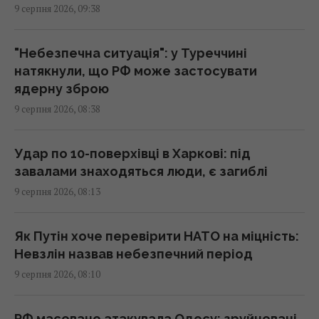
за 60 років: як скористатия пільгою
9 серпня 2026, 09:38
09:30 неділя, 09 серпня 2026
"Небезпечна ситуація": у Туреччині
Каспрів Верх: піднятися на одну з
натякнули, що РФ може застосувати
найвищих гір Татр – і не лише вижити, а й
ядерну зброю
зекономити 2000 гривень
9 серпня 2026, 08:38
09:03 неділя, 09 серпня 2026
Удар по 10-поверхівці в Харкові: під
Основний напрямок – Одещина: у
завалами знаходяться люди, є загиблі
Повітряних силах розкрили деталі
9 серпня 2026, 08:13
російської атаки
08:52 неділя, 09 серпня 2026
Як Путін хоче перевірити НАТО на міцність:
Невзлін назвав небезпечний період
Війна в Ірані послабила США, тепер Росія та
9 серпня 2026, 08:10
Китай змінюють свої плани, – NYT
08:37 неділя, 09 серпня 2026
РФ масовано атакувала Одесу: зруйновані