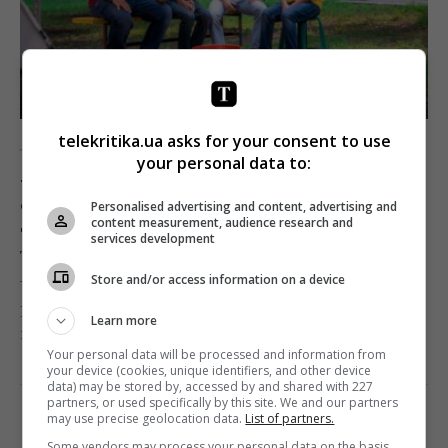
telekritika.ua asks for your consent to use
ТБ
Телерейтинги
your personal data to:
Телерейтинги: «Папаньки» проти «Жіночих
секретів», прем’єра «Чорного ворона» і
Personalised advertising and content, advertising and
content measurement, audience research and
діджитальне «Євробачення»
services development
Telekritika
19.05.2020 13:00
Store and/or access information on a device
На 20 тижні (11-17 травня) телеканал «Україна»
Learn more
прем'єрив відразу три нових серіали.
Your personal data will be processed and information from
your device (cookies, unique identifiers, and other device
Поділитись:
Facebook
Twitter
data) may be stored by, accessed by and shared with 227
partners, or used specifically by this site. We and our partners
may use precise geolocation data.
List of partners.
Some vendors may process your personal data on the basis