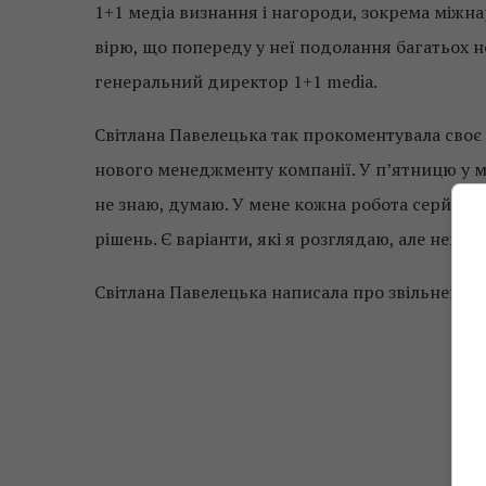
1+1 медіа визнання і нагороди, зокрема міжнар
вірю, що попереду у неї подолання багатьох 
генеральний директор 1+1 media.
Світлана Павелецька так прокоментувала своє 
нового менеджменту компанії. У п’ятницю у м
не знаю, думаю. У мене кожна робота серйозн
рішень. Є варіанти, які я розглядаю, але немає
Світлана Павелецька написала про звільнення н