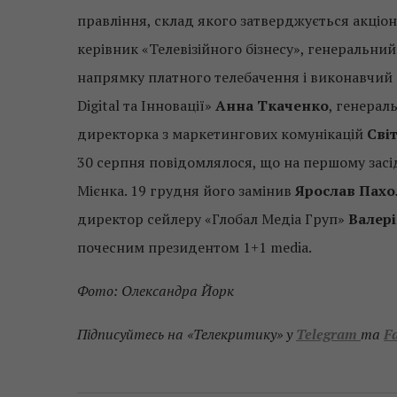
правління, склад якого затверджується акціон
керівник «Телевізійного бізнесу», генеральн
напрямку платного телебачення і виконавчий
Digital та Інновації»
Анна Ткаченко
, генерал
директорка з маркетингових комунікацій
Сві
30 серпня повідомлялося, що на першому засі
Мієнка. 19 грудня його замінив
Ярослав Пахо
директор сейлеру «Глобал Медіа Груп»
Валер
почесним президентом 1+1 media.
Фото: Олександра Йорк
Підписуйтесь на «Телекритику» у
Telegram
та
F