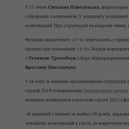
З 17 січня
Світлана Павелецька
, директорка
співпрацю з компанією. У холдингу розділяют
комунікацій. Про структурні та кадрові зміни,
Функція маркетингу «1+1» переходить у пря
продюсера телеканалу «1+1». Відділ корпорат
з
Тетяною Трегобчук
і буде підпорядковува
Ярославу Пахольчуку
.
У зв’язку зі змінами організаційної структури
грудні 2019 генеральним
директором групи 
повинен реалізувати стратегію групи 2021 і ф
«Я вдячний Світлані за майже 10 років, віддани
зовнішніх комунікацій у групі, за маркетингов