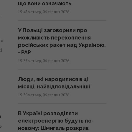
що вони означають
19:45 четвер, 06 серпня 2026
х
У Польщі заговорили про
можливість перехоплення
го
російських ракет над Україною,
і
- PAP
19:35 четвер, 06 серпня 2026
Люди, які народилися в ці
місяці, найвідповідальніші
19:30 четвер, 06 серпня 2026
В Україні розподіляти
і
електроенергію будуть по-
ь
новому: Шмигаль розкрив