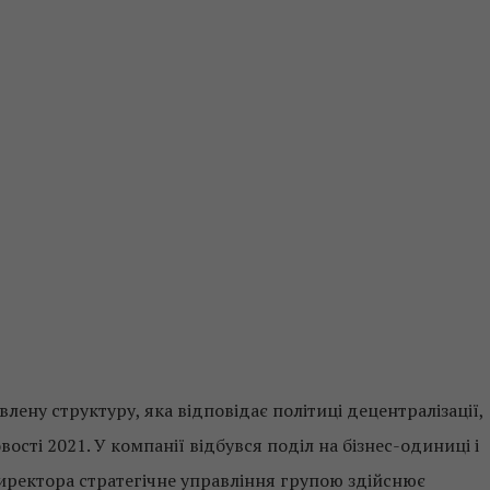
влену структуру, яка відповідає політиці децентралізації,
ості 2021. У компанії відбувся поділ на бізнес-одиниці і
директора стратегічне управління групою здійснює