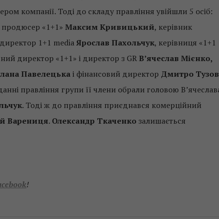
ером компанії. Тоді до складу правління увійшли 5 осіб:
ий продюсер «1+1»
Максим Кривицький
, керівник
 директор 1+1 media
Ярослав Пахольчук
, керівниця «1+1
ьний директор «1+1» і директор з GR
В’ячеслав Мієнко,
тлана Павелецька
і фінансовий директор
Дмитро Тузов
данні правління групи її члени обрали головою В’ячеслав
льчук
. Тоді ж до правління приєднався комерційний
ій Варениця
.
Олександр Ткаченко
залишається
acebook
!