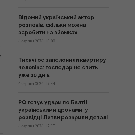
жирів набагато більше, ніж в
авокадо
17:55 четвер, 06 серпня 2026
Відомий український актор
розповів, скільки можна
заробити на зйомках
Названо найкращі "народні"
6 серпня 2026, 18:00
моделі iPhone: саме ними
.
власники задоволені найбільше
а
17:55 четвер, 06 серпня 2026
Тисячі ос заполонили квартиру
чоловіка: господар не спить
уже 10 днів
Чи готова Росія до українських
6 серпня 2026, 17:44
ударів взимку: експерт дав
несподіваний прогноз
17:52 четвер, 06 серпня 2026
РФ готує удари по Балтії
українськими дронами: у
розвідці Литви розкрили деталі
"Укренерго" підняло тарифи з 1
6 серпня 2026, 17:27
серпня: наскільки зросте