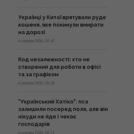
У Україні з'явиться нове свято:
що будуть відзначати 8 серпня
Українці у Китаї врятували руде
18:04 четвер, 06 серпня 2026
кошеня, яке покинули вмирати
на дорозі
6 серпня 2026, 18:41
Гороскоп на 7 серпня за
картами Таро: Водоліям - вибір,
Близнюкам - прискорення
Код незалежності: хто не
18:00 четвер, 06 серпня 2026
створений для роботи в офісі
та за графіком
6 серпня 2026, 18:18
У Єврокомісії відреагували на
заяву Зеленського про
скорочення поставок ракет
"Український Хатіко": пса
17:58 четвер, 06 серпня 2026
залишили посеред поля, але він
нікуди не йде і чекає
господарів
7 продуктів, у яких корисних
6 серпня 2026, 18:15