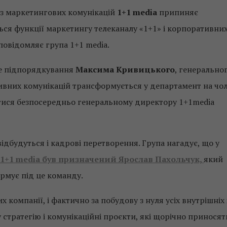
 з маркетингових комунікацій
1+1 media
припиняє
ься функції маркетингу телеканалу «1+1» і корпоративни
 повідомляє група 1+1 media.
ме підпорядкування
Максима Кривицького
, генерально
ивних комунікацій трансформується у департамент на чол
тися безпосередньо генеральному директору 1+1media
 відбудуться і кадрові перетворення. Група нагадує, що у
1+1 media був призначений Ярослав Пахольчук,
який
ормує під це команду.
х компанії, і фактично за побудову з нуля усіх внутрішніх 
у стратегію і комунікаційні проєкти, які щорічно приносят