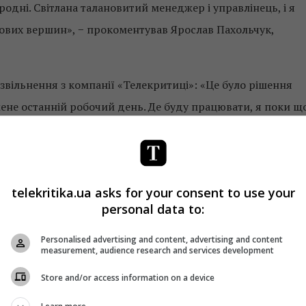
одні. Світлана талановитий менеджер і управлінець, і я
нових вершин», − прокоментував Ярослав Пахольчук,
звільнення з компанії «Телекритиці»: «Це було рішення
ене останній робочий день. Де буду працювати, я поки щ
о та надовго. Тому я не прихильник ухвалення поспішних
 варіанту, який був би фінальним».
а своїй сторінці у Facebook.
telekritika.ua asks for your consent to use your
personal data to:
Personalised advertising and content, advertising and content
measurement, audience research and services development
Store and/or access information on a device