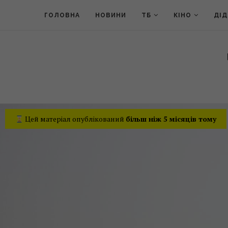
ГОЛОВНА
НОВИНИ
ТБ
КІНО
ДІ
Цей матеріал опублікований
більш ніж 5 місяців тому