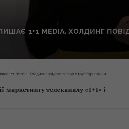
ЛИШАЄ 1+1 MEDIA. ХОЛДИНГ ПОВІ
шає 1+1 media. Холдинг повідомляє про структурні зміни
ї маркетингу телеканалу «1+1» і