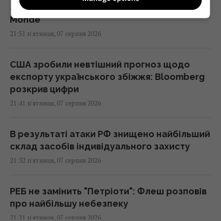
з’являється багато дешевого бензину, – Le
Monde
21:51 п'ятниця, 07 серпня 2026
США зробили невтішний прогноз щодо
експорту українського збіжжя: Bloomberg
розкрив цифри
21:41 п'ятниця, 07 серпня 2026
В результаті атаки РФ знищено найбільший
склад засобів індивідуального захисту
21:32 п'ятниця, 07 серпня 2026
РЕБ не замінить "Петріоти": Флеш розповів
про найбільшу небезпеку
21:21 п'ятниця, 07 серпня 2026