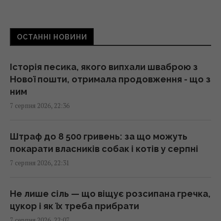
Що станеться з комп’ютером, якщо
ОСТАННІ НОВИНИ
тривалий час не оновлювати Windows
21:20 п'ятниця, 07 серпня 2026
Історія песика, якого випхали шваброю з
Нової пошти, отримала продовження - що з
Суд продовжив тримання під вартою для
ним
Коломойського, захист заявив про
7 серпня 2026, 22:36
проблеми зі здоров'ям
20:39 п'ятниця, 07 серпня 2026
Штраф до 8 500 гривень: за що можуть
покарати власників собак і котів у серпні
Росія встановила антидронові сітки на
7 серпня 2026, 22:31
своїх субмаринах, розташованих за тисячі
кілометрів від України
20:35 п'ятниця, 07 серпня 2026
Не лише сіль — що віщує розсипана гречка,
цукор і як їх треба прибрати
7 серпня 2026, 22:07