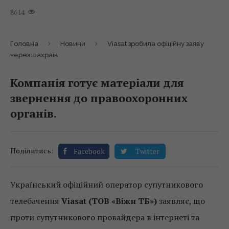
8614
Головна
Новини
Viasat зробила офіційну заяву
через шахраїв
Компанія готує матеріали для
звернення до правоохоронних
органів.
Поділитись:
Facebook
Twitter
Український офіційний оператор супутникового
телебачення
Viasat
(ТОВ «Віжн ТБ»)
заявляє, що
проти супутникового провайдера в інтернеті та