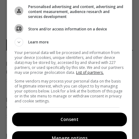
Personalised advertising and content, advertising and
content measurement, audience research and
services development
Store and/or access information on a device
Learn more
НОВИНИ УКРАЇНИ І СВІТУ
Your personal data will be processed and information from
your device (cookies, unique identifiers, and other device
data) may be stored by, accessed by and shared with 227
Росія нарешті повертає свій ядерний
partners, or used specifically by this site. We and our partners
крейсер за $5 млрд, але є проблема
may use precise geolocation data.
List of partners.
22:12 п'ятниця, 07 серпня 2026
Some vendors may process your personal data on the basis
of legitimate interest, which you can object to by managing
your options below. Look for a link at the bottom of this page
or in the site menu to manage or withdraw consent in privacy
Росія збирається остаточно анексувати
and cookie settings.
частину Грузії, - країни НАТО
22:01 п'ятниця, 07 серпня 2026
Consent
Під час візитів Путіна до регіонів на АЗС
Manage options