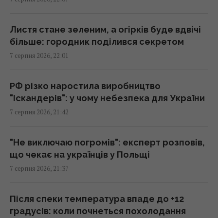
Що їсти для здоров’я серця: кардіологи
назвали 7 корисних каш
20:22 п'ятниця, 07 серпня 2026
Листя стане зеленим, а огірків буде вдвічі
більше: городник поділився секретом
7 серпня 2026, 22:01
Льотчик-утікач з КНДР уперше сів за
штурвал Boeing 737 і був приголомшений
20:18 п'ятниця, 07 серпня 2026
РФ різко наростила виробництво
"Іскандерів": у чому небезпека для України
7 серпня 2026, 21:42
Сенат США схвалив законопроект про
"пекельні санкції" проти РФ
20:17 п'ятниця, 07 серпня 2026
"Не виключаю погромів": експерт розповів,
що чекає на українців у Польщі
7 серпня 2026, 21:37
Київ буде значно краще підготовлений до
зими, але фактор обстрілів і можливостей
ППО ніхто не відміняв, - Пантелеєв
Після спеки температура впаде до +12
20:01 п'ятниця, 07 серпня 2026
градусів: коли почнеться похолодання