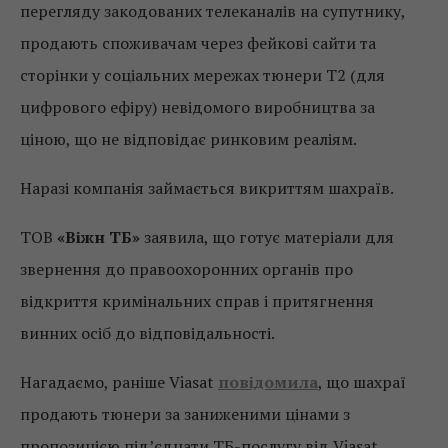
перегляду закодованих телеканалів на супутнику,
продають споживачам через фейкові сайти та
сторінки у соціальних мережах тюнери Т2 (для
цифрового ефіру) невідомого виробництва за
ціною, що не відповідає ринковим реаліям.
Наразі компанія займається викриттям шахраїв.
ТОВ
«Віжн ТБ»
заявила, що готує матеріали для
звернення до правоохоронних органів про
відкриття кримінальних справ і притягнення
винних осіб до відповідальності.
Нагадаємо, раніше Viasat
повідомила
, що шахраї
продають тюнери за заниженими цінами з
пропозицією під’єднати ТБ-послугу від Viasat.