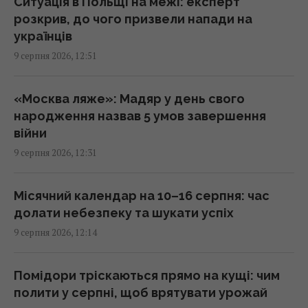
Ситуація в Польщі на межі: експерт
рекордом - він уже став головним хітом
розкрив, до чого призвели напади на
2026 року
українців
11:38 неділя, 09 серпня 2026
9 серпня 2026, 12:51
Життя цих знаків Зодіаку перевернеться на
«Москва ляже»: Мадяр у день свого
180 градусів дуже скоро
народження назвав 5 умов завершення
11:25 неділя, 09 серпня 2026
війни
9 серпня 2026, 12:31
Як перевірити масло в домашніх умовах: 5
способів виявити підробку
Місячний календар на 10–16 серпня: час
11:24 неділя, 09 серпня 2026
долати небезпеку та шукати успіх
9 серпня 2026, 12:14
Росіяни просунулися у Часовому Яру, -
DeepState
Помідори тріскаються прямо на кущі: чим
11:16 неділя, 09 серпня 2026
полити у серпні, щоб врятувати урожай