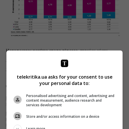
Нагадаємо: раніше стало відомо, що
кількість
передплатників стрімінгових сервісів
перевищить 1 млрд до кінця 2020 року.
telekritika.ua asks for your consent to use
your personal data to:
Читайте також:
Personalised advertising and content, advertising and
Количество абонентов Pay TV в Восточной Европе
content measurement, audience research and
сократится в ближайшие 5 лет
services development
Більше підписок на стрімінги та відмова від
Store and/or access information on a device
кабельного ТБ: як пандемія вплинула на поведінку
глядачів
Learn more