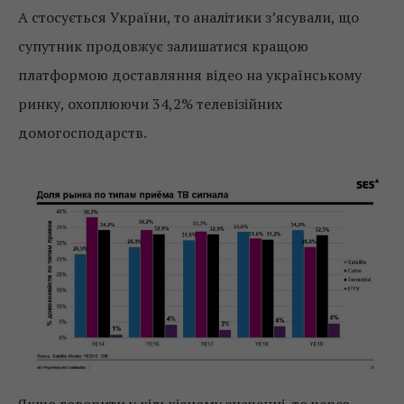
А стосується України, то аналітики з’ясували, що
супутник продовжує залишатися кращою
платформою доставляння відео на українському
ринку, охоплюючи 34,2% телевізійних
домогосподарств.
Якщо говорити у кількісному значенні, то через