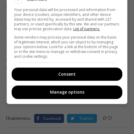
Аудитория стриминга Disney+ увеличилась еще на
Your personal data will be processed and information from
2 млн человек
your device (cookies, unique identifiers, and other device
data) may be stored by, accessed by and shared with 227
partners, or used specifically by this site. We and our partners
Фото: Unsplash
may use precise geolocation data.
List of partners.
Some vendors may process your personal data on the basis
of legitimate interest, which you can object to by managing
Інфографіка: SES
your options below. Look for a link at the bottom of this page
or in the site menu to manage or withdraw consent in privacy
and cookie settings.
Підписуйтесь на «Телекритику» у
Telegram
та
Facebook
!
Consent
SES
ИССЛЕДОВАНИЕ
ТВ
Manage options
0
Поділитись:
Facebook
Twitter