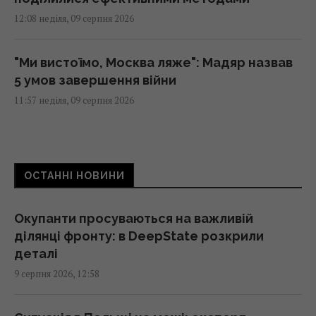
12:08 неділя, 09 серпня 2026
"Ми вистоїмо, Москва ляже": Мадяр назвав
5 умов завершення війни
11:57 неділя, 09 серпня 2026
У Геленджику знищено позицію С-400, з
якої 8 серпня били по Україні, - Мадяр
ОСТАННІ НОВИНИ
11:43 неділя, 09 серпня 2026
Окупанти просуваються на важливій
Дві океанічні аномалії можуть вплинути на
ділянці фронту: в DeepState розкрили
зиму 2026–2027 років у Європі
деталі
11:40 неділя, 09 серпня 2026
9 серпня 2026, 12:58
Новий фільм Marvel б’є рекорд за