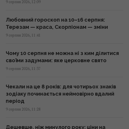
9 серпня 2026, 12:09
Пенсіонер переїхав з Майорки на Таїланд і
тепер називає себе "королем світу"
Любовний гороскоп на 10–16 серпня:
11:12 неділя, 09 серпня 2026
Терезам — краса, Скорпіонам — зміни
9 серпня 2026, 11:41
"Я не вивожу": переможниця "Холостяка"
приголомшила зізнанням після весілля
Чому 10 серпня не можна ні з ким ділитися
11:06 неділя, 09 серпня 2026
своїми задумами: яке церковне свято
9 серпня 2026, 11:37
Навіщо бризкати оцтом на ключі: простий
домашній трюк, про який знають одиниці
Чекали на це 8 років: для чотирьох знаків
11:02 неділя, 09 серпня 2026
зодіаку починається неймовірно вдалий
період
Фінляндія не передаватиме Україні ракети
9 серпня 2026, 11:28
Patriot: названо причину
10:49 неділя, 09 серпня 2026
Дешевше, ніж минулого року: ціни на