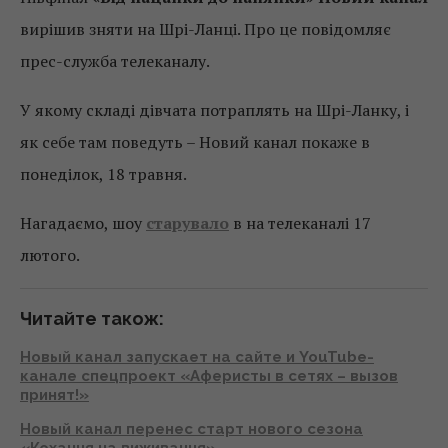
вирішив зняти на Шрі-Ланці. Про це повідомляє
прес-служба телеканалу.
У якому складі дівчата потраплять на Шрі-Ланку, і
як себе там поведуть – Новий канал покаже в
понеділок, 18 травня.
Нагадаємо, шоу
старувало
в на телеканалі 17
лютого.
Читайте також:
Новый канал запускает на сайте и YouTube-
канале спецпроект «Аферисты в сетях – вызов
принят!»
Новый канал перенес старт нового сезона
«Кохання на виживання»