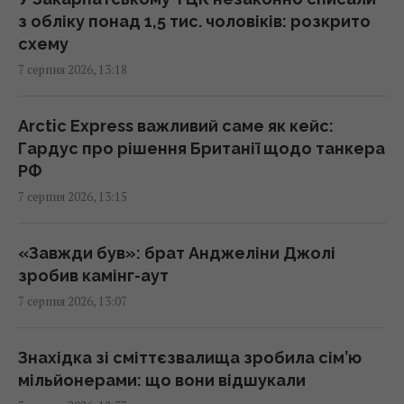
честь Іоанна Павла II
з обліку понад 1,5 тис. чоловіків: розкрито
13:15 п'ятниця, 07 серпня 2026
схему
7 серпня 2026, 13:18
Не те що кондиціонер – навіть вентилятор
не потрібен: турецький лайфхак, як
Arctic Express важливий саме як кейс:
охолодити дім
Гардус про рішення Британії щодо танкера
13:15 п'ятниця, 07 серпня 2026
РФ
7 серпня 2026, 13:15
США та Україна спільно працюють над
оновленням ракет для ППО С-300, –
«Завжди був»: брат Анджеліни Джолі
експолковник Штатів
зробив камінг-аут
13:13 п'ятниця, 07 серпня 2026
7 серпня 2026, 13:07
Українці висловили думку, коли закінчиться
Знахідка зі сміттєзвалища зробила сім’ю
війна, - результати опитування
мільйонерами: що вони відшукали
13:06 п'ятниця, 07 серпня 2026