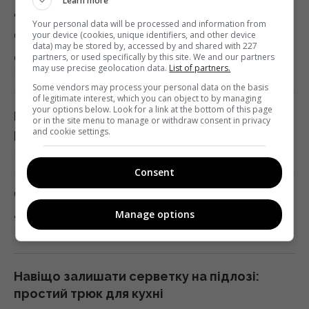
Learn more
"Укрзалізниця" змінює маршрути поїздів
Your personal data will be processed and information from
через безпекову ситуацію: як тепер
your device (cookies, unique identifiers, and other device
data) may be stored by, accessed by and shared with 227
доїхати
partners, or used specifically by this site. We and our partners
may use precise geolocation data.
List of partners.
14:14 п'ятниця, 07 серпня 2026
Some vendors may process your personal data on the basis
of legitimate interest, which you can object to by managing
your options below. Look for a link at the bottom of this page
Козли-зрадники допомогли знищити своїх
or in the site menu to manage or withdraw consent in privacy
and cookie settings.
родичів на цілому архіпелазі
14:10 п'ятниця, 07 серпня 2026
Consent
Чоловік врятував спраглого лелеку під час
40-градусної спеки: зворушливе відео
Manage options
14:00 п'ятниця, 07 серпня 2026
Навіщо залишати серветку на підлозі:
простий трюк для кухні