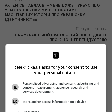
АХТЕМ СЕІТАБЛАЄВ: «МЕНЕ ДУЖЕ ТУРБУЄ, ЩО
У НАСТУПНІ РОКИ МИ НЕ ПОБАЧИМО
МАСШТАБНИХ ІСТОРІЙ ПРО УКРАЇНСЬКУ
ІДЕНТИЧНІСТЬ»
Наступна стаття
НА «УКРАЇНСЬКІЙ ПРАВДІ» ВИЙШОВ ПІДКАСТ
ПРО КІНО- І ТЕЛЕІНДУСТРІЮ
telekritika.ua asks for your consent to use
your personal data to:
НОВИНИ УКРАЇНИ І СВІТУ
Personalised advertising and content, advertising and
content measurement, audience research and
services development
Брат Джолі здійснив камінг-аут
Store and/or access information on a device
14:17 п'ятниця, 07 серпня 2026