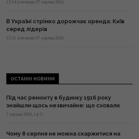
13:54 п'ятниця, 07 серпня 2026
В Україні стрімко дорожчає оренда: Київ
серед лідерів
13:51 п'ятниця, 07 серпня 2026
Люди постійно перебивають інших не
через грубість: причини набагато глибші
13:31 п'ятниця, 07 серпня 2026
ОСТАННІ НОВИНИ
Не Galaxy і не Pixel: експерти назвали
Під час ремонту в будинку 1916 року
найнадійніший смартфон 2026 року
знайшли щось незвичайне: що сховали
13:30 п'ятниця, 07 серпня 2026
7 серпня 2026, 14:17
Згідно з фен-шуй, ці помилки в спальні
Чому 8 серпня не можна скаржитися на
заважають відпочинку: як покращити сон