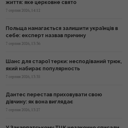
життя: яке церковне свято
13:30 п'ятниця, 07 серпня 2026
7 серпня 2026, 14:12
Що означає білий наліт на сливах:
Польща намагається залишити українців в
експерти пояснили, для чого він потрібен
себе: експерт назвав причину
13:21 п'ятниця, 07 серпня 2026
7 серпня 2026, 13:36
Безкоштовно без черг: у яких аеропортах
Шанс для старої терки: несподіваний трюк,
Європи можна швидше пройти контроль
який набирає популярность
13:21 п'ятниця, 07 серпня 2026
7 серпня 2026, 13:35
Зірка "Одіссеї" Деймон з'явився на публіці
Дантес перестав приховувати свою
зі своїми доньками-красунями (фото)
дівчину: як вона виглядає
13:19 п'ятниця, 07 серпня 2026
7 серпня 2026, 13:27
В Україні випустять пам’ятну монету на
У Закарпатському ТЦК незаконно списали