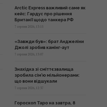
13:06 п'ятниця, 07 серпня 2026
Arctic Express важливий саме як
кейс: Гардус про рішення
РФ нарощує випуск
Британії щодо танкера РФ
"Іскандерів": експерт пояснив,
7 серпня 2026, 13:15
чому Україні важко з цим
боротися
«Завжди був»: брат Анджеліни
13:04 п'ятниця, 07 серпня 2026
Джолі зробив камінг-аут
7 серпня 2026, 13:07
Блокування портів вже
призвело до зупинки
Знахідка зі сміттєзвалища
підприємств, - ЗМІ
зробила сім’ю мільйонерами:
12:53 п'ятниця, 07 серпня 2026
що вони відшукали
7 серпня 2026, 12:37
Як очистити скло духовки без
розбирання: експерти
Гороскоп Таро на завтра, 8
розкрили простий лайфхак