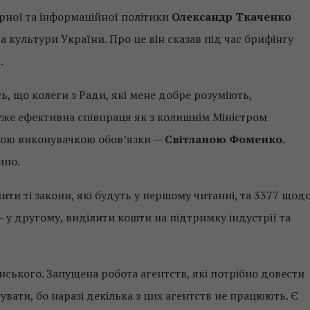
арної та інформаційної політики
Олександр Ткаченко
а культури України. Про це він сказав під час брифінгу
.
ь, що колеги з Ради, які мене добре розуміють,
дуже ефективна співпраця як з колишнім Міністром
ньою виконувачкою обов’язки —
Світланою Фоменко.
нно.
ити ті закони, які будуть у першому читанні, та 3377 щод
 у другому, виділити кошти на підтримку індустрії та
нського. Запущена робота агентств, які потрібно довести
ати, бо наразі декілька з цих агентств не працюють. Є