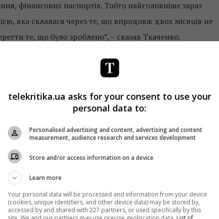
ння, фінансових паспортів. Тобто найголовніше зараз
цією, яка склалася через те, що впродовж двох місяців не
ерегти те, що було зроблено”, – сказав Ткаченко.
иться
“на перезавантаженні” та йде на перше повторне
ріями.
telekritika.ua asks for your consent to use your
ні набагато важливіше для індустрії ухвалити закон про
personal data to:
Personalised advertising and content, advertising and content
measurement, audience research and services development
идатуру
Микити Потураєва
на посаду голови комітету
Store and/or access information on a device
Learn more
 новий склад Кабінету міністрів України. Так, замість
України, яку обіймав Володимир Бородянський, окремо
Your personal data will be processed and information from your device
(cookies, unique identifiers, and other device data) may be stored by,
ністра культури.
Володимир Бородянський
після поділ
accessed by and shared with 227 partners, or used specifically by this
site. We and our partners may use precise geolocation data.
List of