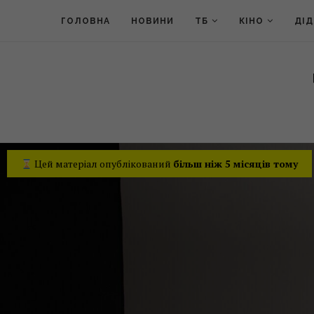
ГОЛОВНА
НОВИНИ
ТБ
КІНО
ДІ
Цей матеріал опублікований
більш ніж 5 місяців тому