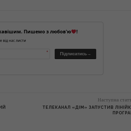
кавішим. Пишемо з любов'ю
!
е від нас листи
*
Підписатись→
Наступна стат
ИЙ
ТЕЛЕКАНАЛ «ДІМ» ЗАПУСТИВ ЛІНІЙ
ПРОГР