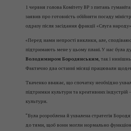
1 червня голова Комітету ВР з питань гуманіт
заявив про готовність обійняти посаду міністр
одразу після засідання фракції «Слуга народу»
«Перед нами непрості виклики, але, сподіваюс
підтримають мене у цьому плані. У нас була 
Володимиром Бородянським
, так і ниніш
Фактично два останні місяці працювали щоде
Ткаченко вважає, що спочатку необхідно ухвал
підтримки культури та креативних індустрій —
культури.
“Була розроблена й ухвалена стратегія Бородя
до тями, щоб вони могли нормально функціонув