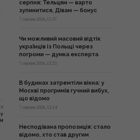
серпня: Тельцям — варто
12:46 п'ятниця, 07 серпня 2026
зупинитися, Дівам — бонус
7 серпня 2026, 12:37
Ціни на мідь на шляху до нового
рекорду: скільки коштує метал
Чи можливий масовий відтік
тепер
українців із Польщі через
12:44 п'ятниця, 07 серпня 2026
погроми — думка експерта
7 серпня 2026, 12:22
Китайські товари вже
незабаром додадуть в ціні до
В будинах затремтіли вікна: у
50%: експерт пояснив причину
Москві прогримів гучний вибух,
12:40 п'ятниця, 07 серпня 2026
що відомо
тя
7 серпня 2026, 12:14
Влітку японці п'ють це щодня:
КУ
напій без кофеїну, корисний
АМ
Несподівана пропозиція: стало
для травлення та судин
відомо, хто став другим
12:36 п'ятниця, 07 серпня 2026