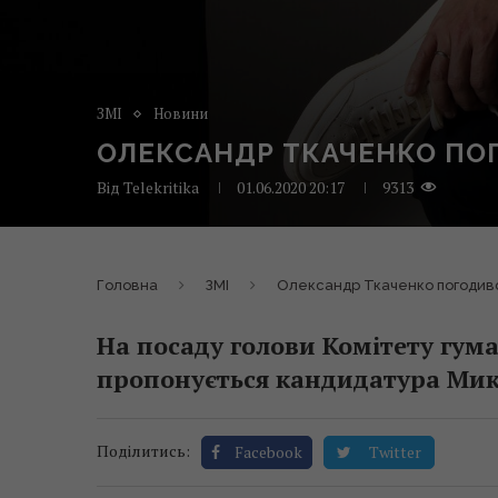
ЗМІ
Новини
ОЛЕКСАНДР ТКАЧЕНКО ПО
Від
Telekritika
01.06.2020 20:17
9313
Головна
ЗМІ
Олександр Ткаченко погодивс
На посаду голови Комітету гум
пропонується кандидатура Мик
Поділитись:
Facebook
Twitter