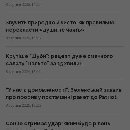
8 серпня 2026, 15:17
Росія знищує українське сільське
господарство і саму природу України, -
Звучить природно й чисто: як правильно
Forbes
перекласти «души не чаять»
14:41 субота, 08 серпня 2026
8 серпня 2026, 15:15
США щомісяця постачатимуть Україні
Крутіше "Шуби": рецепт дуже смачного
ракети для Patriot, - Зеленський
салату "Пальто" за 15 хвилин
14:41 субота, 08 серпня 2026
8 серпня 2026, 15:11
Лідер "Ногу свело!" назвав причину приїзду
"У нас є домовленості": Зеленський заявив
в Україну та виправдався за концерти в
про прорив у постачанні ракет до Patriot
Криму
8 серпня 2026, 15:03
14:40 субота, 08 серпня 2026
Сонце стримає удар: яким буде рівень
Вучич заявив, що не бачить шляхів для