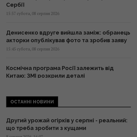
Сербії
15:57 субота, 08 серпня 2026
Денисенко вдруге вийшла заміж: обранець
акторки опублікував фото та зробив заяву
15:45 субота, 08 серпня 2026
Космічна програма Росії залежить від
Китаю: ЗМІ розкрили деталі
15:31 субота, 08 серпня 2026
ОСТАННІ НОВИНИ
Зеленський: Українська оборонка може
збільшити виробництво вдвічі, але є умова
15:13 субота, 08 серпня 2026
Другий урожай огірків у серпні - реальний:
що треба зробити з кущами
8 серпня 2026, 16:07