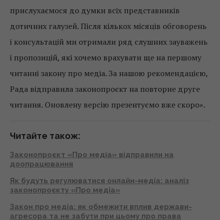
прислухаємося до думки всіх представників
дотичних галузей. Після кількох місяців обговорень
і консультацій ми отримали ряд слушних зауважень
і пропозицій, які хочемо врахувати ще на першому
читанні закону про медіа. За нашою рекомендацією,
Рада відправила законопроєкт на повторне друге
читання. Оновлену версію презентуємо вже скоро».
Читайте також:
Законопроєкт «Про медіа» відправили на
доопрацювання
Як будуть регулюватися онлайн-медіа: аналіз
законопроєкту «Про медіа»
Закон про медіа: як обмежити вплив держави-
агресора та не забути при цьому про права