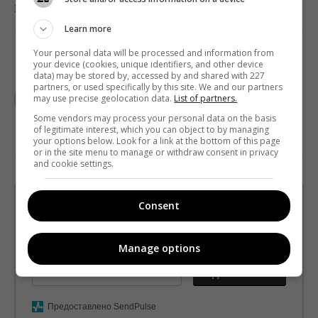
0
Поділитись:
Facebook
Twitter
Learn more
Your personal data will be processed and information from
your device (cookies, unique identifiers, and other device
data) may be stored by, accessed by and shared with 227
TELEKRITIKA
partners, or used specifically by this site. We and our partners
may use precise geolocation data.
List of partners.
Some vendors may process your personal data on the basis
of legitimate interest, which you can object to by managing
your options below. Look for a link at the bottom of this page
or in the site menu to manage or withdraw consent in privacy
and cookie settings.
Щотижневий лист з найцікавішим.
Consent
Пишемо з любов'ю
!
Підпишіться ще раз, якщо не отримуєте від нас листи
Manage options
*
Підписатись→
Предоставлено SendPulse