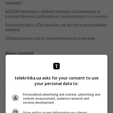
людини?
ЦЕДЕМ призвал к эффективному обсуждению и
рассмотрению поправок к законопроекту о медиа
Законопроєкт «Про медіа» не містить корупційних
ризиків
Обнародован текст законопроекта о медиа
Фото: unsplash
Підписуйтесь на «Телекритику» у
Telegram
та
Facebook
!
telekritika.ua asks for your consent to use
your personal data to:
АЛЕКСАНДР ТКАЧЕНКО
ЗАКОНОПРОЕКТ О МЕДИА
НСЖУ
Personalised advertising and content, advertising and
content measurement, audience research and
services development
Store and/or access information on a device