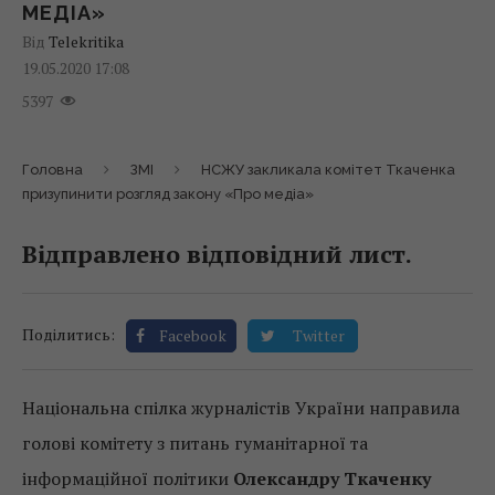
МЕДІА»
Від
Telekritika
19.05.2020 17:08
5397
Головна
ЗМІ
НСЖУ закликала комітет Ткаченка
призупинити розгляд закону «Про медіа»
Відправлено відповідний лист.
Поділитись:
Facebook
Twitter
Національна спілка журналістів України направила
голові комітету з питань гуманітарної та
інформаційної політики
Олександру Ткаченку