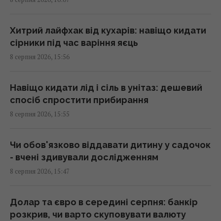
Обрання суддів МКС: що сталось з
кандидатом від України
15:04 субота, 08 серпня 2026
Хитрий лайфхак від кухарів: навіщо кидати
сірники під час варіння яєць
8 серпня 2026, 15:56
Євросоюз прискорив роботу над власним
аналогом Starlink
14:54 субота, 08 серпня 2026
Навіщо кидати лід і сіль в унітаз: дешевий
спосіб спростити прибирання
8 серпня 2026, 15:55
Уся лінійка iPhone 17 може подорожчати
вже в понеділок: що відбувається
14:51 субота, 08 серпня 2026
Чи обов'язково віддавати дитину у садочок
- вчені здивували дослідженням
8 серпня 2026, 15:47
Чоловіка висміювали за посадку 11 тисяч
дерев: за кілька років усі побачили
результат
Долар та євро в середині серпня: банкір
14:50 субота, 08 серпня 2026
розкрив, чи варто скуповувати валюту