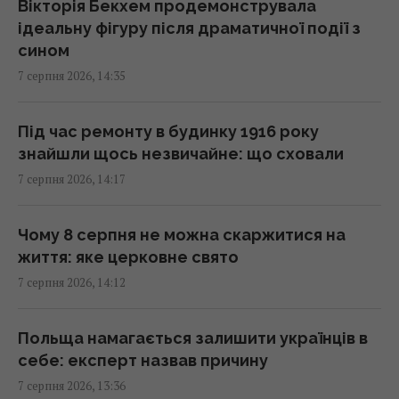
Вікторія Бекхем продемонструвала
родичів на цілому архіпелазі
ідеальну фігуру після драматичної події з
14:10 п'ятниця, 07 серпня 2026
сином
7 серпня 2026, 14:35
Чоловік врятував спраглого лелеку під час
40-градусної спеки: зворушливе відео
Під час ремонту в будинку 1916 року
14:00 п'ятниця, 07 серпня 2026
знайшли щось незвичайне: що сховали
7 серпня 2026, 14:17
Навіщо залишати серветку на підлозі:
простий трюк для кухні
Чому 8 серпня не можна скаржитися на
13:54 п'ятниця, 07 серпня 2026
життя: яке церковне свято
7 серпня 2026, 14:12
В Україні стрімко дорожчає оренда: Київ
серед лідерів
Польща намагається залишити українців в
13:51 п'ятниця, 07 серпня 2026
себе: експерт назвав причину
7 серпня 2026, 13:36