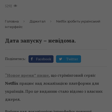
5292
Головна
Діджитал
Netflix зробить український
інтерфейс
Дата запуску – невідома.
Поділитись:
Facebook
Twitter
“Новое время” пише
, що стрімінговий сервіс
Netflix
працює над локалізацією платформи для
українців. Про це виданню стало відомо з власних
джерел.
Роботи над локалізацією інтерфейсу повинні