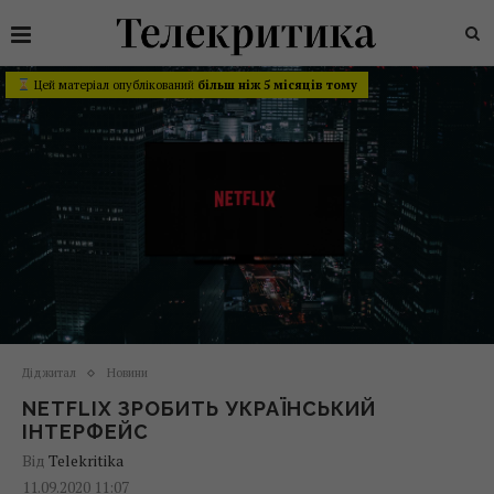
Цей матеріал опублікований
більш ніж 5 місяців тому
Діджитал
Новини
NETFLIX ЗРОБИТЬ УКРАЇНСЬКИЙ
ІНТЕРФЕЙС
Від
Telekritika
11.09.2020 11:07