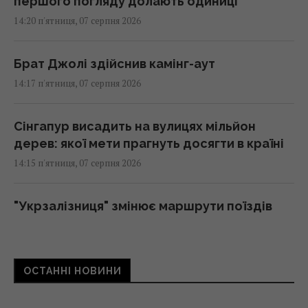
першого погляду долають одиниці
14:20 п'ятниця, 07 серпня 2026
Брат Джолі здійснив камінг-аут
14:17 п'ятниця, 07 серпня 2026
Сінгапур висадить на вулицях мільйон
дерев: якої мети прагнуть досягти в країні
14:15 п'ятниця, 07 серпня 2026
"Укрзалізниця" змінює маршрути поїздів
через безпекову ситуацію: як тепер
доїхати
14:14 п'ятниця, 07 серпня 2026
ОСТАННІ НОВИНИ
Козли-зрадники допомогли знищити своїх