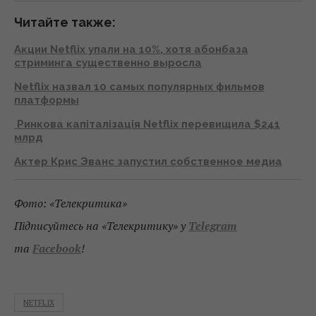
Читайте также:
Акции Netflix упали на 10%, хотя абонбаза
стриминга существенно выросла
Netflix назвал 10 самых популярных фильмов
платформы
Ринкова капіталізація Netflix перевищила $241
млрд
Актер Крис Эванс запустил собственное медиа
Фото: «Телекритика»
Підписуйтесь на «Телекритику» у
Telegram
та
Facebook
!
NETFLIX