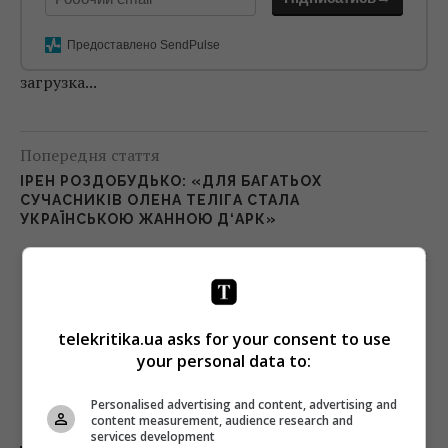
Предоставлено SendPulse
загрузка...
Попередня стаття
ІРЕН РОЗДОБУДЬКО: «ДЛЯ БАГАТЬОХ
СУЧАСНИКІВ ОЛЕНА ТЕЛІГА СТАЛА
УКРАЇНСЬКОЮ ЖАННОЮ Д‘АРК»
Наступна стаття
УКРАЇНСЬКІ ШКОЛИ ПОЧИНАЮТЬ НАВЧАТИ
МЕДІАГРАМОТНОСТІ
telekritika.ua asks for your consent to use
your personal data to:
Personalised advertising and content, advertising and
content measurement, audience research and
services development