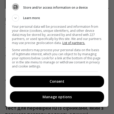
НОВИНИ УКРАЇНИ І СВІТУ
Store and/or access information on a device
Learn more
Після аномальної спеки негода накриє усю
Україну: оголошено І рівень небезпеки
Your personal data will be processed and information from
your device (cookies, unique identifiers, and other device
14:29 п'ятниця, 07 серпня 2026
data) may be stored by, accessed by and shared with 227
partners, or used specifically by this site. We and our partners
may use precise geolocation data.
List of partners.
Тест зі склянкою допоможе перевірити, чи
Some vendors may process your personal data on the basis
of legitimate interest, which you can object to by managing
справно працюють ваші пластикові вікна
your options below. Look for a link at the bottom of this page
or in the site menu to manage or withdraw consent in privacy
14:25 п'ятниця, 07 серпня 2026
and cookie settings.
Дрони вже пів доби атакують Крим: у Ялті
Consent
зафіксована пожежа в районі порту
14:25 п'ятниця, 07 серпня 2026
Manage options
Тест для перевірки IQ із сірниками, який з