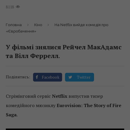
8118
Головна
Кіно
На Netflix вийде комедія про
«Євробачення»
У фільмі знялися Рейчел МакАдамс
та Вілл Феррелл.
Поділитись:
Facebook
Twitter
Стрімінговий сервіс
Netflix
випустив тизер
комедійного мюзиклу
Eurovision: The Story of Fire
Saga
.