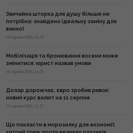
саму: поради психологів
15:56 понеділок, 10 серпня 2026
Звичайна шторка для душу більше не
потрібна: знайдено ідеальну заміну для
ванної
Один старий якір затримав будівництво
10 серпня 2026, 16:33
тунелю під затокою на 241 день
15:51 понеділок, 10 серпня 2026
Мобілізація та бронювання восени може
змінитися: юрист назвав умови
На японському острові створили рай для
10 серпня 2026, 16:31
кроликів, але згодом з’явилися несподівані
гості
15:40 понеділок, 10 серпня 2026
Долар дорожчає, євро зробив ривок:
новий курс валют на 11 серпня
10 серпня 2026, 15:57
Простій Червоноградської ЦЗФ залишає
шахти без грошей на щоденну роботу, -
депутат
Що покласти в морозилку для економії:
15:33 понеділок, 10 серпня 2026
хитрий трюк проти великих рахунків