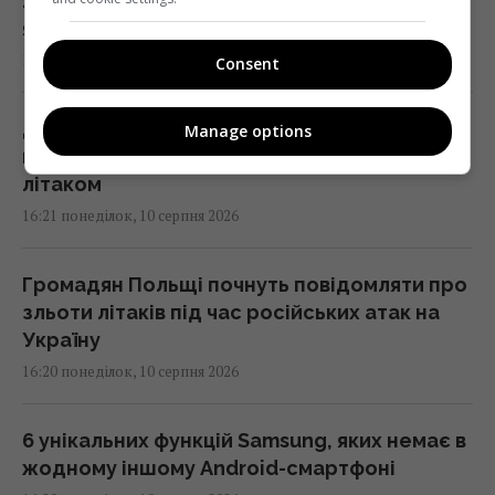
11 серпня в Україну зайдуть дощі та грози:
які області зачепить (мапа)
16:30 понеділок, 10 серпня 2026
Consent
Дрон із вибухівкою в Лейпцигу: ЗМІ пишуть
Manage options
про нові деталі інциденту з українським
літаком
16:21 понеділок, 10 серпня 2026
Громадян Польщі почнуть повідомляти про
зльоти літаків під час російських атак на
Україну
16:20 понеділок, 10 серпня 2026
6 унікальних функцій Samsung, яких немає в
жодному іншому Android-смартфоні