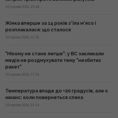
10 серпня 2026, 15:44
Росія хоче зупинити сухопутний
агроекспорт з України слідом за морським,
Жінка вперше за 14 років з'їла м'ясо і
– ISW
розплакалася: що сталося
15:32 понеділок, 10 серпня 2026
10 серпня 2026, 15:36
ШІ вирішуватиме, чим збивати дрони й
"Нікому не стане легше": у ВС закликали
ракети: як працюватиме "Купол
медіа не роздмухувати тему "незбитих
Мікеланджело", - експерт
ракет"
15:32 понеділок, 10 серпня 2026
10 серпня 2026, 15:34
В Антарктиді знайшли понад 45 тисяч
Температура впаде до +20 градусів, але є
метеоритів, і зовсім не тому, що вони
нюанс: коли повернеться спека
частіше падають
10 серпня 2026, 15:14
15:29 понеділок, 10 серпня 2026