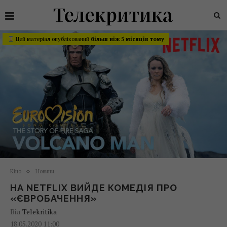
Цей матеріал опублікований
більш ніж 5 місяців тому
Кіно
Новини
НА NETFLIX ВИЙДЕ КОМЕДІЯ ПРО
«ЄВРОБАЧЕННЯ»
Від
Telekritika
18.05.2020 11:00