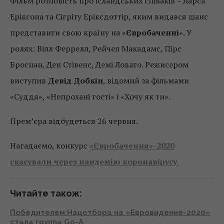
Фільм розповість про ісландських співаків – Ларса
Еріксона та Сігріту Еріксдоттір, яким видався шанс
представити свою країну на «
Євробаченні
». У
ролях: Вілл Феррелл, Рейчел Макадамс, Пірс
Броснан, Ден Стівенс, Демі Ловато. Режисером
виступив
Девід Добкін
, відомий за фільмами
«Суддя», «Непрохані гості» і «Хочу як ти».
Прем’єра відбудеться 26 червня.
Нагадаємо, конкурс
«Євробачення»-2020
скасували через пандемію коронавірусу
.
Читайте також:
Победителем Нацотбора на «Евровидение-2020»
стала группа Gо-A