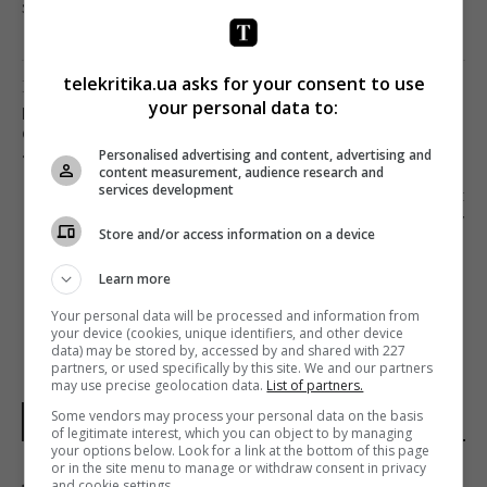
загрузка...
telekritika.ua asks for your consent to use
Попередня стаття
your personal data to:
ВІД УСКЛАДНЕНЬ COVID-19 ПОМЕР
СПІВРОБІТНИК РІВНЕНСЬКОЇ ФІЛІЇ
Personalised advertising and content, advertising and
«СУСПІЛЬНОГО»
content measurement, audience research and
services development
Наступна стаття
ЄВГЕН ГОРДЕЙЧИК ЗАЛИШИВ ПОСАДУ
Store and/or access information on a device
ГОЛОВНОГО РЕДАКТОРА «ФОКУСА»
Learn more
Your personal data will be processed and information from
your device (cookies, unique identifiers, and other device
data) may be stored by, accessed by and shared with 227
partners, or used specifically by this site. We and our partners
may use precise geolocation data.
List of partners.
Some vendors may process your personal data on the basis
НОВИНИ УКРАЇНИ І СВІТУ
of legitimate interest, which you can object to by managing
your options below. Look for a link at the bottom of this page
or in the site menu to manage or withdraw consent in privacy
and cookie settings.