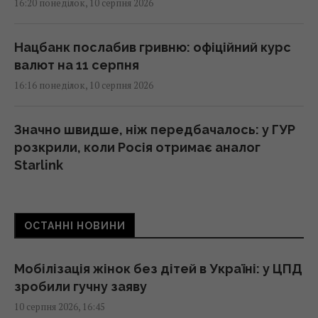
16:20 понеділок, 10 серпня 2026
Нацбанк послабив гривню: офіційний курс
валют на 11 серпня
16:16 понеділок, 10 серпня 2026
Значно швидше, ніж передбачалось: у ГУР
розкрили, коли Росія отримає аналог
Starlink
16:13 понеділок, 10 серпня 2026
ОСТАННІ НОВИНИ
Суд дозволив Єрмаку їздити по різним
областям України, - САП
16:05 понеділок, 10 серпня 2026
Мобілізація жінок без дітей в Україні: у ЦПД
зробили гучну заяву
10 серпня 2026, 16:45
У якому віці дитину можна залишати вдома