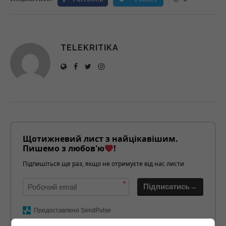
TELEKRITIKA
Щотижневий лист з найцікавішим.
Пишемо з любов'ю
!
Підпишіться ще раз, якщо не отримуєте від нас листи
*
Підписатись→
Предоставлено SendPulse