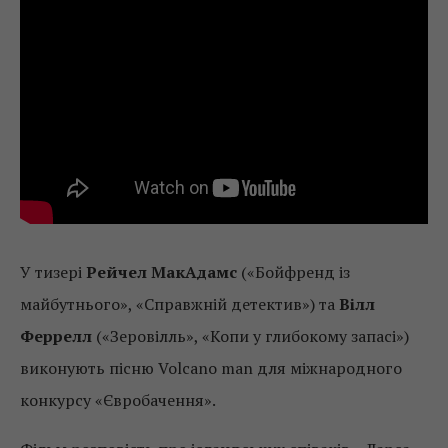
У тизері
Рейчел МакАдамс
(«Бойфренд із
майбутнього», «Справжній детектив») та
Вілл
Феррелл
(«Зеровілль», «Копи у глибокому запасі»)
виконують пісню Volcano man для міжнародного
конкурсу «Євробачення».