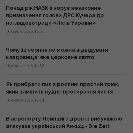
13:17 понеділок, 10 серпня 2026
Понад рік НАЗК ігнорує незаконне
призначення голови ДРС Кучера до
наглядової ради «Лісів України»
Монатік публічно звернувся до дружини та
10 серпня 2026, 12:51
показав їхні нові фото
13:13 понеділок, 10 серпня 2026
Чому 11 серпня не можна відвідувати
кладовища: яке церковне свято
Росія планує запускати до 200 балістичних
10 серпня 2026, 12:50
ракет за одну атаку, – Мадяр
13:04 понеділок, 10 серпня 2026
Як прибрати пил з рослин: простий трюк,
який замінить нудне протирання листя
В Європі бʼють на сполох через різкий
10 серпня 2026, 12:24
сплеск венеричних захворювань: в чому
причина
12:47 понеділок, 10 серпня 2026
В аеропорту Лейпцига дрон із вибухівкою
атакував український Ан-124 - Die Zeit