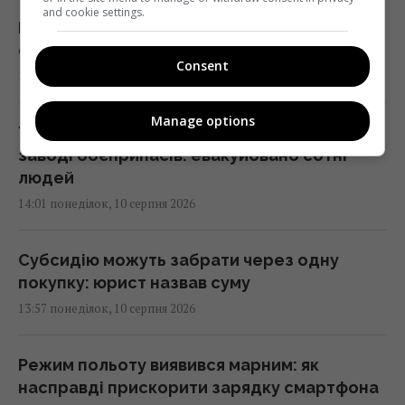
and cookie settings.
Росія заблокувала Чорне море: Луценко
сказав, як повинна відповісти Україна
Consent
14:12 понеділок, 10 серпня 2026
Manage options
У Болгарії пролунав потужний вибух на
заводі боєприпасів: евакуйовано сотні
людей
14:01 понеділок, 10 серпня 2026
Субсидію можуть забрати через одну
покупку: юрист назвав суму
13:57 понеділок, 10 серпня 2026
Режим польоту виявився марним: як
насправді прискорити зарядку смартфона