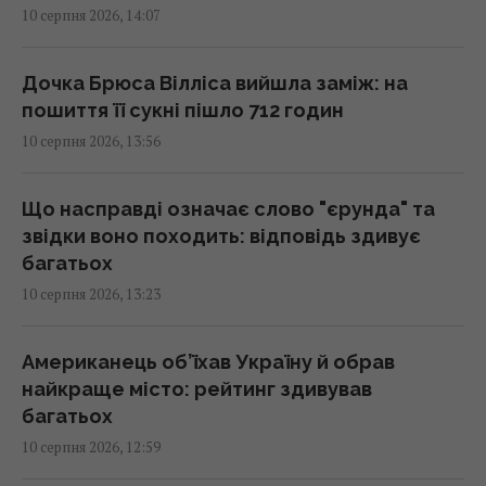
10 серпня 2026, 14:07
Складаю листя вишні в пакет і в морозилку:
взимку воно допомагає краще, ніж мед і
Дочка Брюса Вілліса вийшла заміж: на
лимон
пошиття її сукні пішло 712 годин
13:30 понеділок, 10 серпня 2026
10 серпня 2026, 13:56
USB-C у смартфоні вміє більше, ніж просто
Що насправді означає слово "єрунда" та
заряджати: 8 корисних функцій
звідки воно походить: відповідь здивує
13:30 понеділок, 10 серпня 2026
багатьох
10 серпня 2026, 13:23
С-300 не замінить Patriot, але може
підсилити нашу систему ППО, - Тимочко
Американець об’їхав Україну й обрав
13:19 понеділок, 10 серпня 2026
найкраще місто: рейтинг здивував
багатьох
10 серпня 2026, 12:59
Електромобілі швидко втрачають у
вартості: експерт назвав головну причину