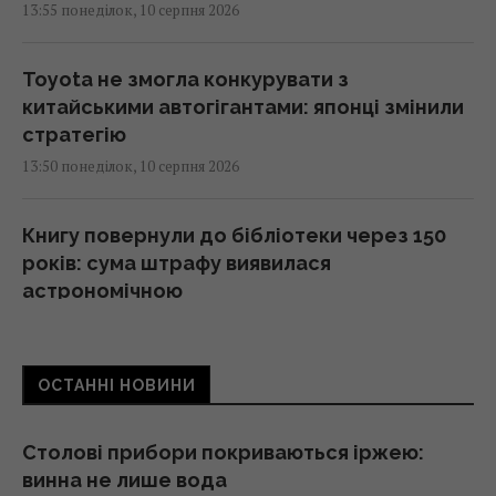
13:55 понеділок, 10 серпня 2026
Toyota не змогла конкурувати з
китайськими автогігантами: японці змінили
стратегію
13:50 понеділок, 10 серпня 2026
Книгу повернули до бібліотеки через 150
років: сума штрафу виявилася
астрономічною
13:49 понеділок, 10 серпня 2026
ОСТАННІ НОВИНИ
РФ хоче відновити механізовані штурми на
фронті: в ISW розкрили, наскільки це
можливо
Столові прибори покриваються іржею:
13:34 понеділок, 10 серпня 2026
винна не лише вода