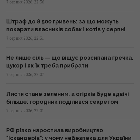
7 серпня 2026, 22:36
21:21 п'ятниця, 07 серпня 2026
Штраф до 8 500 гривень: за що можуть
Що станеться з комп’ютером, якщо
покарати власників собак і котів у серпні
тривалий час не оновлювати Windows
7 серпня 2026, 22:31
21:20 п'ятниця, 07 серпня 2026
Не лише сіль — що віщує розсипана гречка,
Суд продовжив тримання під вартою для
цукор і як їх треба прибрати
Коломойського, захист заявив про
7 серпня 2026, 22:07
проблеми зі здоров'ям
20:39 п'ятниця, 07 серпня 2026
Листя стане зеленим, а огірків буде вдвічі
більше: городник поділився секретом
Росія встановила антидронові сітки на
7 серпня 2026, 22:01
своїх субмаринах, розташованих за тисячі
кілометрів від України
20:35 п'ятниця, 07 серпня 2026
РФ різко наростила виробництво
"Іскандерів": у чому небезпека для України