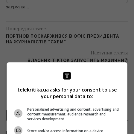
загрузка...
Попередня стаття
ПОРТНОВ ПОСКАРЖИВСЯ В ОФІС ПРЕЗИДЕНТА
НА ЖУРНАЛІСТІВ “СХЕМ”
Наступна стаття
ВЛАСНИК TIKTOK ЗАПУСТИТЬ МУЗИЧНИЙ
СТРІМІНГ
telekritika.ua asks for your consent to use
your personal data to:
Personalised advertising and content, advertising and
content measurement, audience research and
НОВИНИ УКРАЇНИ І СВІТУ
services development
Store and/or access information on a device
Над ремонтною базою систем Patriot у