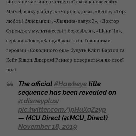
він стане частиною четвертої фази кіновсесвіту
Marvel, в яку увійдуть «Чорна вдова», «Вічні», «Тор:
любов і блискавки», «Людина-павук 3», «Доктор
Стрендж у мультивсесвіті божевілля», «Шанг Чи»,
серіали «Локі»,«ВандаВіжн» та ін. Головними
героями «Соколиного ока» будуть Клінт Бартон та
Кейт Бішоп. Джеремі Реннер повернеться до своєї
ролі.
The official
#Hawkeye
title
sequence has been revealed on
@disneyplus
:
pic.twitter.com/jpHuXqZ2yp
— MCU Direct (@MCU_Direct)
November 18, 2019