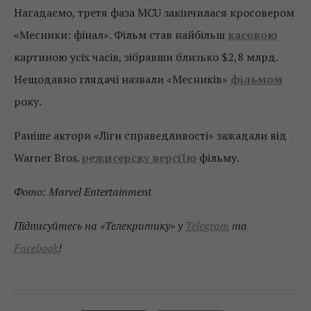
Нагадаємо, третя фаза MCU закінчилася кросовером
«Месники: фінал». Фільм став найбільш
касовою
картиною усіх часів, зібравши близько $2,8 млрд.
Нещодавно глядачі назвали «Месників»
фільмом
року.
Раніше актори «Ліги справедливості» зажадали від
Warner Bros.
режисерску версіїю
фільму.
Фото: Marvel Entertainment
Підписуйтесь на «Телекритику» у
Telegram
та
Facebook
!