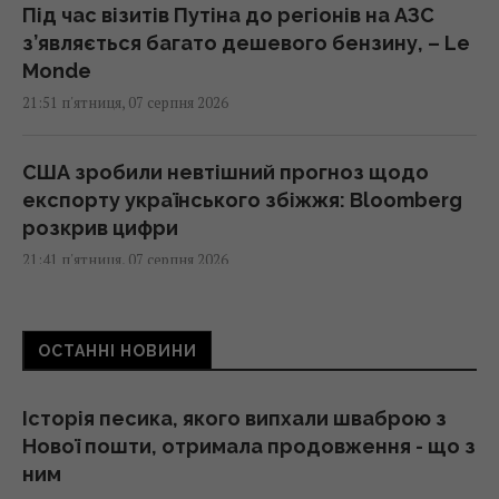
Під час візитів Путіна до регіонів на АЗС
з’являється багато дешевого бензину, – Le
Monde
21:51 п'ятниця, 07 серпня 2026
США зробили невтішний прогноз щодо
експорту українського збіжжя: Bloomberg
розкрив цифри
21:41 п'ятниця, 07 серпня 2026
В результаті атаки РФ знищено найбільший
ОСТАННІ НОВИНИ
склад засобів індивідуального захисту
21:32 п'ятниця, 07 серпня 2026
Історія песика, якого випхали шваброю з
Нової пошти, отримала продовження - що з
РЕБ не замінить "Петріоти": Флеш розповів
ним
про найбільшу небезпеку