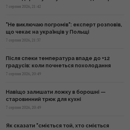
7 серпня 2026, 21:42
Що їсти для здоров’я серця: кардіологи
назвали 7 корисних каш
20:22 п'ятниця, 07 серпня 2026
"Не виключаю погромів": експерт розповів,
що чекає на українців у Польщі
7 серпня 2026, 21:37
Льотчик-утікач з КНДР уперше сів за
штурвал Boeing 737 і був приголомшений
20:18 п'ятниця, 07 серпня 2026
Після спеки температура впаде до +12
градусів: коли почнеться похолодання
7 серпня 2026, 20:49
Сенат США схвалив законопроект про
"пекельні санкції" проти РФ
20:17 п'ятниця, 07 серпня 2026
Навіщо залишати ложку в борошні —
старовинний трюк для кухні
7 серпня 2026, 20:49
Київ буде значно краще підготовлений до
зими, але фактор обстрілів і можливостей
ППО ніхто не відміняв, - Пантелеєв
Як сказати "сміється той, хто сміється