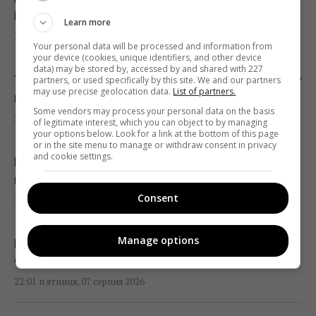
Німеччині літали підозрілі дрони, -ЗМІ
Learn more
22:33 п'ятниця, 07 серпня 2026
Your personal data will be processed and information from
your device (cookies, unique identifiers, and other device
data) may be stored by, accessed by and shared with 227
У сумнозвісних Boeing-737 виявили ще одну
partners, or used specifically by this site. We and our partners
may use precise geolocation data.
List of partners.
проблему
Some vendors may process your personal data on the basis
22:31 п'ятниця, 07 серпня 2026
of legitimate interest, which you can object to by managing
your options below. Look for a link at the bottom of this page
or in the site menu to manage or withdraw consent in privacy
and cookie settings.
Росія нарешті повертає свій ядерний
крейсер за $5 млрд, але є проблема
Consent
22:12 п'ятниця, 07 серпня 2026
Manage options
Росія збирається остаточно анексувати
частину Грузії, - країни НАТО
22:01 п'ятниця, 07 серпня 2026