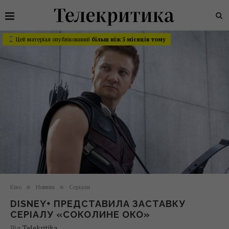
Цей матеріал опублікований
більш ніж 5 місяців тому
Кіно
Новини
Серіали
DISNEY+ ПРЕДСТАВИЛА ЗАСТАВКУ
СЕРІАЛУ «СОКОЛИНЕ ОКО»
Від
Telekritika