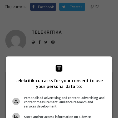
0
Поділитись:
Facebook
Twitter
TELEKRITIKA
Щотижневий лист з найцікавішим.
telekritika.ua asks for your consent to use
Пишемо з любов'ю
!
your personal data to:
Підпишіться ще раз, якщо не отримуєте від нас листи
Personalised advertising and content, advertising and
content measurement, audience research and
*
Підписатись→
services development
Store and/or access information on a device
Предоставлено SendPulse