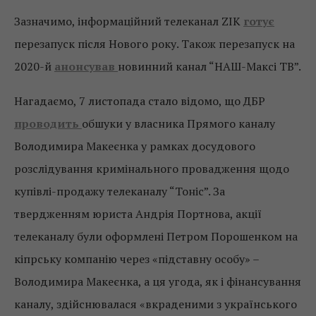
Зазначимо, інформаційний телеканал ZIK
готує
перезапуск після Нового року. Також перезапуск на
2020-й
анонсував
новинний канал “НАШ-Максі ТВ”.
Нагадаємо, 7 листопада стало відомо, що ДБР
проводить
обшуки у власника Прямого каналу
Володимира Макеєнка у рамках досудового
розслідування кримінального провадження щодо
купівлі-продажу телеканалу “Тоніс”. За
твердженням юриста Андрія Портнова, акції
телеканалу були оформлені Петром Порошенком на
кіпрську компанію через «підставну особу» –
Володимира Макеєнка, а ця угода, як і фінансування
каналу, здійснювалася «вкраденими з українського