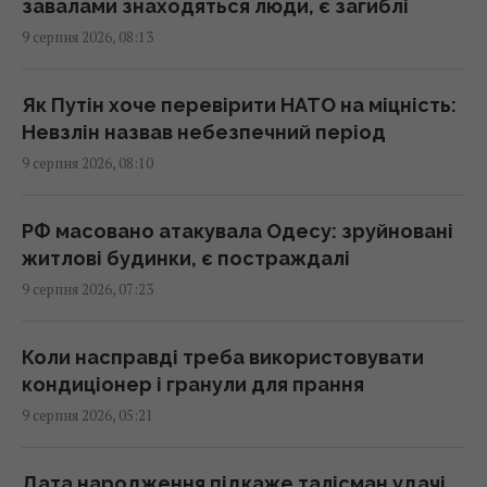
Скорпіонам – втома, Стрільцям – зрада
завалами знаходяться люди, є загиблі
08:20 неділя, 09 серпня 2026
9 серпня 2026, 08:13
Росія завдала по Одесі масованого удару:
Як Путін хоче перевірити НАТО на міцність:
немає світла та води, багато
Невзлін назвав небезпечний період
постраждалих
9 серпня 2026, 08:10
08:19 неділя, 09 серпня 2026
РФ масовано атакувала Одесу: зруйновані
9 серпня сильна спека остаточно покине
житлові будинки, є постраждалі
Україну
9 серпня 2026, 07:23
08:15 неділя, 09 серпня 2026
Коли насправді треба використовувати
Гороскоп на 9 серпня: Овнам –
кондиціонер і гранули для прання
прислухатися, Рибам – відпустити минуле
9 серпня 2026, 05:21
08:10 неділя, 09 серпня 2026
Дата народження підкаже талісман удачі