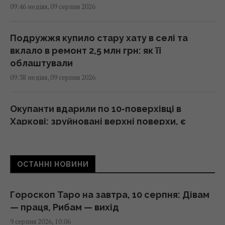
09:46 неділя, 09 серпня 2026
Подружжя купило стару хату в селі та
вклало в ремонт 2,5 млн грн: як її
облаштували
09:38 неділя, 09 серпня 2026
Окупанти вдарили по 10-поверхівці в
Харкові: зруйновані верхні поверхи, є
загиблі
09:30 неділя, 09 серпня 2026
ОСТАННІ НОВИНИ
Деякі жінки можуть вийти на пенсію раніше
за 60 років: як скористатия пільгою
Гороскоп Таро на завтра, 10 серпня: Дівам
09:30 неділя, 09 серпня 2026
— праця, Рибам — вихід
9 серпня 2026, 10:06