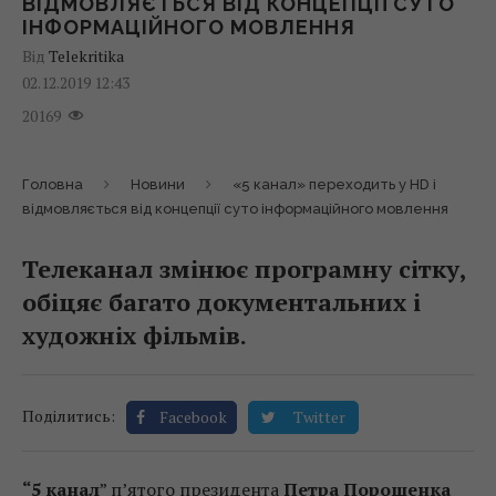
ВІДМОВЛЯЄТЬСЯ ВІД КОНЦЕПЦІЇ СУТО
ІНФОРМАЦІЙНОГО МОВЛЕННЯ
Від
Telekritika
02.12.2019 12:43
20169
Головна
Новини
«5 канал» переходить у HD і
відмовляється від концепції суто інформаційного мовлення
Телеканал змінює програмну сітку,
обіцяє багато документальних і
художніх фільмів.
Поділитись:
Facebook
Twitter
“5 канал
” п’ятого президента
Петра Порошенка