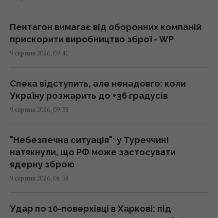
Каспрів Верх: піднятися на одну з
найвищих гір Татр – і не лише вижити, а й
Пентагон вимагає від оборонних компаній
зекономити 2000 гривень
прискорити виробництво зброї - WP
09:03 неділя, 09 серпня 2026
9 серпня 2026, 09:41
Основний напрямок – Одещина: у
Спека відступить, але ненадовго: коли
Повітряних силах розкрили деталі
Україну розжарить до +36 градусів
російської атаки
9 серпня 2026, 09:38
08:52 неділя, 09 серпня 2026
"Небезпечна ситуація": у Туреччині
Війна в Ірані послабила США, тепер Росія та
натякнули, що РФ може застосувати
Китай змінюють свої плани, – NYT
ядерну зброю
08:37 неділя, 09 серпня 2026
9 серпня 2026, 08:38
Гороскоп на 9 серпня за картами Таро:
Удар по 10-поверхівці в Харкові: під