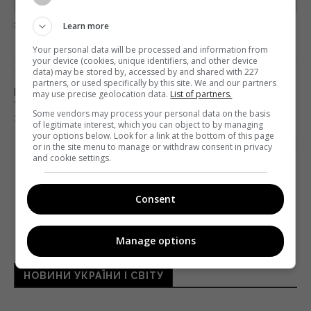
загрузка...
Learn more
Your personal data will be processed and information from
your device (cookies, unique identifiers, and other device
data) may be stored by, accessed by and shared with 227
Попередня стаття
partners, or used specifically by this site. We and our partners
БОРОДЯНСЬКИЙ ПРО ФІНАНСУВАННЯ СЕРІАЛІВ,
may use precise geolocation data.
List of partners.
ТЕЛЕКАНАЛ ДЛЯ ОКУПОВАНИХ ТЕРИТОРІЙ І
Some vendors may process your personal data on the basis
ЗАБОРОНУ КОМУНАЛЬНИХ ЗМІ
of legitimate interest, which you can object to by managing
your options below. Look for a link at the bottom of this page
Наступна стаття
or in the site menu to manage or withdraw consent in privacy
and cookie settings.
“СУСПІЛЬНЕ” ЗАПУСТИЛО НОВИННИЙ САЙТ
Consent
Manage options
НОВИНИ УКРАЇНИ І СВІТУ