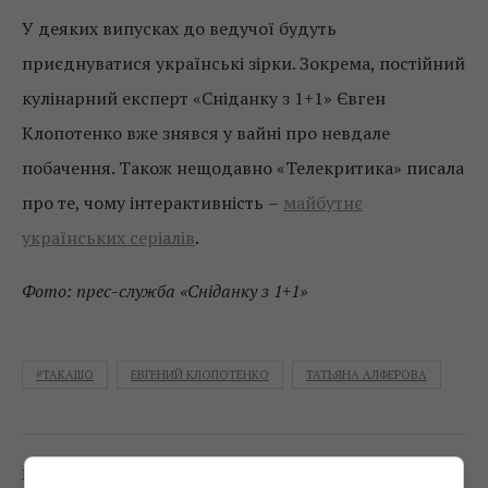
У деяких випусках до ведучої будуть
приєднуватися українські зірки. Зокрема, постійний
кулінарний експерт «Сніданку з 1+1» Євген
Клопотенко вже знявся у вайні про невдале
побачення. Також нещодавно «Телекритика» писала
про те, чому інтерактивність
–
майбутнє
українських серіалів
.
Фото: прес-служба «Сніданку з 1+1»
#ТАКАШО
ЕВГЕНИЙ КЛОПОТЕНКО
ТАТЬЯНА АЛФЕРОВА
0
Поділитись:
Facebook
Twitter