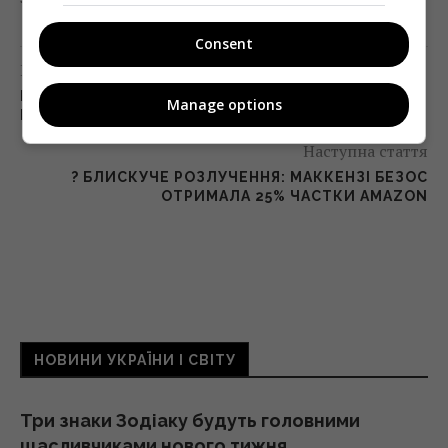
Consent
Попередня стаття
ПЛАТФОРМА VIASAT ВКАЗУЄ НА ЗАМОВНУ
Manage options
КАМПАНІЮ З БОКУ «ПРЯМОГО»
Наступна стаття
? БЛИСКУЧЕ РОЗЛУЧЕННЯ: МАККЕНЗІ БЕЗОС
ОТРИМАЛА 25% ЧАСТКИ AMAZON
НОВИНИ УКРАЇНИ І СВІТУ
Три знаки Зодіаку будуть головними
щасливчиками нового тижня