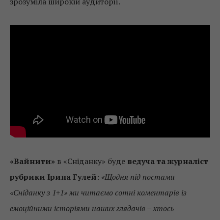
зрозуміла широкій аудиторії.
«Вайнити»
в «Сніданку» буде
ведуча та журналіст
рубрики Ірина Гулей
:
«Щодня під постами
«Сніданку з 1+1» ми читаємо сотні коментарів із
емоційними історіями наших глядачів – хтось