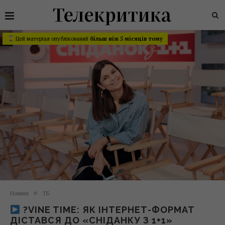
Цей матеріал опублікований
більш ніж 5 місяців тому
Новини
ТБ
?VINE TIME: ЯК ІНТЕРНЕТ-ФОРМАТ
ДІСТАВСЯ ДО «СНІДАНКУ З 1+1»