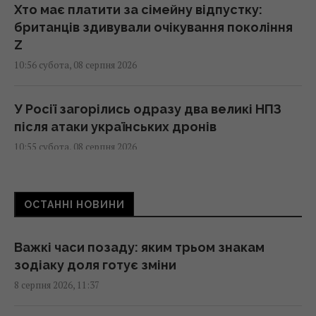
Хто має платити за сімейну відпустку:
британців здивували очікування покоління
Z
10:56 субота, 08 серпня 2026
У Росії загорілись одразу два великі НПЗ
після атаки українських дронів
10:55 субота, 08 серпня 2026
Під джунглями В'єтнаму виявили печеру з
ОСТАННІ НОВИНИ
рідкісними кам'яними "перлинами"
10:49 субота, 08 серпня 2026
Важкі часи позаду: яким трьом знакам
зодіаку доля готує зміни
Для чого потрібна кожна сторона терки:
8 серпня 2026, 11:37
про деякі функції, про які ви не знали
10:42 субота, 08 серпня 2026