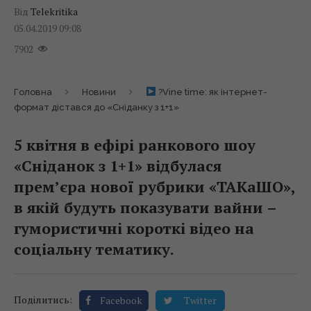
Від
Telekritika
05.04.2019 09:08
7902
Головна
Новини
?Vine time: як інтернет-
формат дістався до «Сніданку з 1+1»
5 квітня в ефірі ранкового шоу
«Сніданок з 1+1» відбулася
прем’єра нової рубрики «ТАКаШО»,
в якій будуть показувати вайни –
гумористичні короткі відео на
соціальну тематику.
Поділитись:
Facebook
Twitter