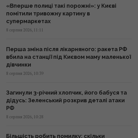
«Вперше полиці такі порожні»: у Києві
помітили тривожну картину в
Водопостачання Львівщини під загрозою:
супермаркетах
"Бориславська нафтова компанія" просить
8 серпня 2026, 11:11
Зеленського переглянути санкції
10:13 субота, 08 серпня 2026
Перша зміна після лікарняного: ракета РФ
вбила на станції під Києвом маму маленької
Європу накрила нова хвиля спеки: яким
дівчинки
курортам загрожують лісові пожежі та
8 серпня 2026, 10:39
небезпека
10:08 субота, 08 серпня 2026
Загинули 3-річний хлопчик, його бабуся та
дідусь: Зеленський розкрив деталі атаки
Розвідка США пов’язує з Росією дрон з
РФ
вибухівкою в аеропорту Лейпцига, - WSJ
8 серпня 2026, 10:28
09:59 субота, 08 серпня 2026
Більшість робить помилку: скільки