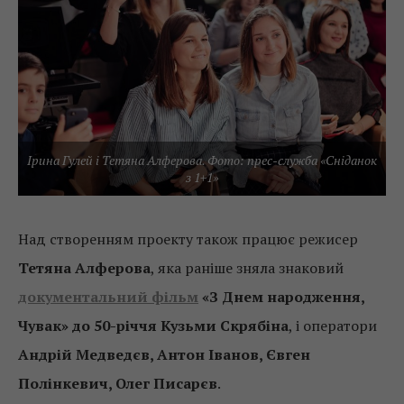
Ірина Гулей і Тетяна Алферова. Фото: прес-служба «Сніданок
з 1+1»
Над створенням проекту також працює режисер
Тетяна Алферова
, яка раніше зняла знаковий
документальний фільм
«З Днем народження,
Чувак» до 50-річчя Кузьми Скрябіна
, і оператори
Андрій Медведєв, Антон Іванов, Євген
Полінкевич, Олег Писарєв
.