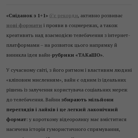
«Сніданок з 1+1»
б’є рекорди
, активно розвиває
нові формати
і прояви в соцмережах, а також
креативить над взаємодією телебачення з інтернет-
платформами – на розвиток цього напрямку й
виникла ідея вайн-
рубрики «ТАКаШО»
.
У сучасному світі, з його ритмом і властивим людині
«кліповим мисленням», вайн є одним із ідеальних
рішень із залучення користувача соціальних мереж
до телебачення. Вайни
збирають мільйони
переглядів і лайків і це легкий лаконічний
формат
: у короткому відеоролику має вміститися
насичена історія гумористичного спрямування,