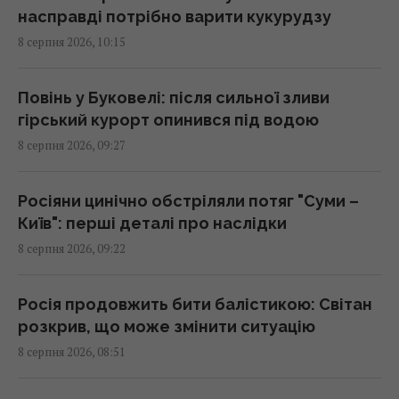
Поварів запитали, як правильно готувати
насправді потрібно варити кукурудзу
лосося, і всі вони відповіли однаково
8 серпня 2026, 10:15
09:55 субота, 08 серпня 2026
Повінь у Буковелі: після сильної зливи
У США вчені виявили рибу, яка може жити
гірський курорт опинився під водою
понад 400 років: що про неї відомо
8 серпня 2026, 09:27
09:30 субота, 08 серпня 2026
Росіяни цинічно обстріляли потяг "Суми –
"Цій людині не місце тут": Усик різко
Київ": перші деталі про наслідки
засудив рішення МОК щодо Росії на
8 серпня 2026, 09:22
Олімпіаді
09:27 субота, 08 серпня 2026
Росія продовжить бити балістикою: Світан
розкрив, що може змінити ситуацію
Жодну балістичну ракету не збили:
8 серпня 2026, 08:51
Повітряні сили розкрили деталі нічної
атаки росіян