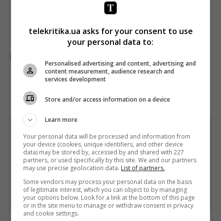
telekritika.ua asks for your consent to use
your personal data to:
TELEKRITIKA
Personalised advertising and content, advertising and
content measurement, audience research and
services development
Store and/or access information on a device
Learn more
Щотижневий лист з найцікавішим.
Your personal data will be processed and information from
Пишемо з любов'ю
!
your device (cookies, unique identifiers, and other device
data) may be stored by, accessed by and shared with 227
Підпишіться ще раз, якщо не отримуєте від нас листи
partners, or used specifically by this site. We and our partners
may use precise geolocation data.
List of partners.
*
Підписатись→
Some vendors may process your personal data on the basis
of legitimate interest, which you can object to by managing
your options below. Look for a link at the bottom of this page
Предоставлено SendPulse
or in the site menu to manage or withdraw consent in privacy
and cookie settings.
загрузка...