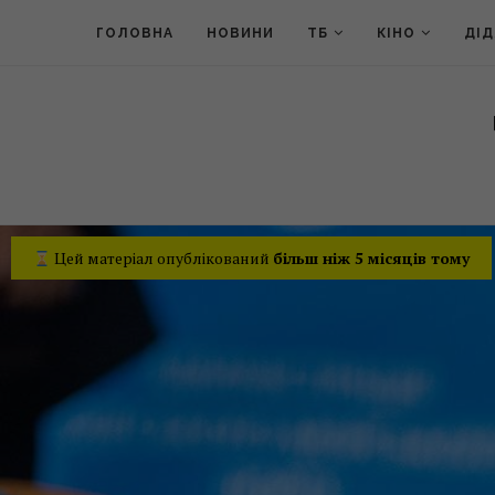
ГОЛОВНА
НОВИНИ
ТБ
КІНО
ДІ
Цей матеріал опублікований
більш ніж 5 місяців тому