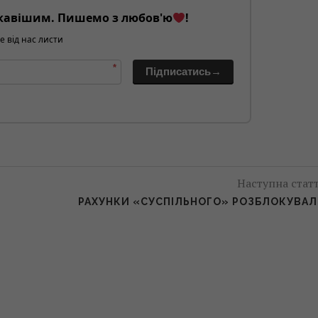
кавішим. Пишемо з любов'ю
!
е від нас листи
*
Підписатись→
Наступна стат
РАХУНКИ «СУСПІЛЬНОГО» РОЗБЛОКУВА