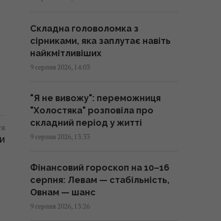
13:59 неділя, 09 серпня 2026
Складна головоломка з
Підводний човен, проданий
сірниками, яка заплутає навіть
Канаді за £1, потопив
найкмітливіших
американський крейсер
9 серпня 2026, 14:03
13:57 неділя, 09 серпня 2026
"Я не вивожу": переможниця
Ціль Росії №1: The Times
"Холостяка" розповіла про
розповів, як працює
складний період у житті
тя
український загін "глибоких
9 серпня 2026, 13:33
ЛИ
ударів" по РФ
13:55 неділя, 09 серпня 2026
Фінансовий гороскоп на 10–16
серпня: Левам — стабільність,
Зарядка електрокара від
Овнам — шанс
розетки у квартирі може
9 серпня 2026, 13:26
обернутися серйозними