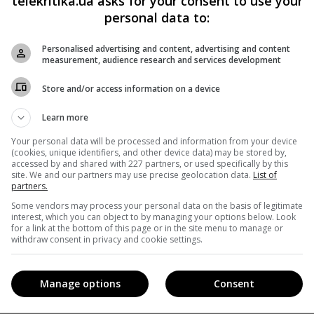
telekritika.ua asks for your consent to use your
умками з президентом, самоствердження, світські бесіди»
personal data to:
Personalised advertising and content, advertising and content
measurement, audience research and services development
ній першій річниці перебування на посаді голови держав
 би бачити державний телеканал «найкрутішим в
Store and/or access information on a device
Learn more
Your personal data will be processed and information from your device
(cookies, unique identifiers, and other device data) may be stored by,
accessed by and shared with 227 partners, or used specifically by this
site. We and our partners may use precise geolocation data.
List of
трудников «Квартала 95» и их знакомых
partners.
нів Нацради
Some vendors may process your personal data on the basis of legitimate
interest, which you can object to by managing your options below. Look
for a link at the bottom of this page or in the site menu to manage or
withdraw consent in privacy and cookie settings.
ети
Manage options
Consent