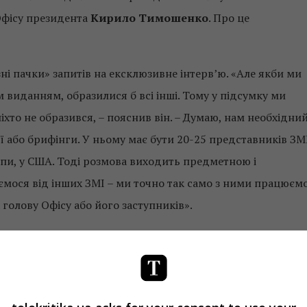
 Офісу президента
Кирило Тимошенко
. Про це
і пачки» запитів на ексклюзивне інтерв’ю. «Але якби ми
 виданням, образилися б всі інші. Тому у підсумку ми
то не образився, – пояснив він. – Думаю, нам необхідни
ї або брифінги. У ньому має бути 20-25 представників ЗМІ
ропи, у США. Тоді розмова виходить предметною і
ємося від інших ЗМІ – ми точно так само з ними працюємо
голову Офісу або його заступників».
статочне рішення, а лише ідея.
оти. Розуміємо, що буде багато незадоволених. Але це
ли 25 акредитованих журналістів отримали 25 відповідей