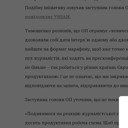
Подібну ініціативу озвучив заступник голови
повідомляє
УНІАН
.
Тимошенко розповів, що ОП отримує «величезн
дозволили собі дати інтерв’ю одному або двом
вийшли на формат марафону, щоб вже точно ніх
пул журналістів, які ходять на пресконференці
не більше – так робиться у різних країнах Єв
продуктивною. І це не означає, що ми закрива
відповідаючи на запити, відправляючи до них 
Заступник голови ОП уточнив, що це поки не о
«Подивимося на реакцію журналістської спільн
досить продуктивна робоча схема. Щоб прийш