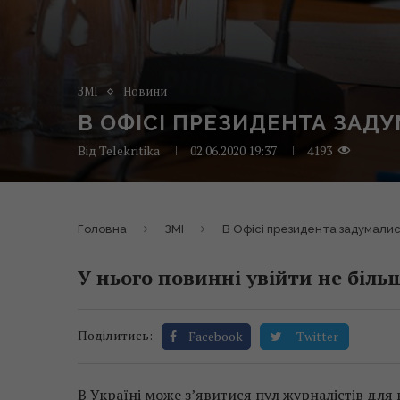
ЗМІ
Новини
В ОФІСІ ПРЕЗИДЕНТА ЗАД
Від
Telekritika
02.06.2020 19:37
4193
Головна
ЗМІ
В Офісі президента задумалис
У нього повинні увійти не більш
Поділитись:
Facebook
Twitter
В Україні може з’явитися пул журналістів для 