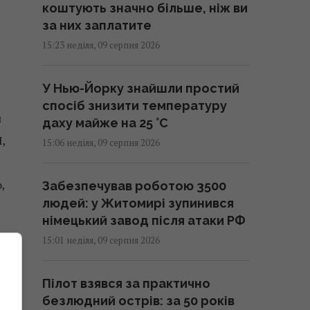
коштують значно більше, ніж ви
за них заплатите
15:23 неділя, 09 серпня 2026
У Нью-Йорку знайшли простий
спосіб знизити температуру
й
даху майже на 25 °C
,
15:06 неділя, 09 серпня 2026
,
Забезпечував роботою 3500
людей: у Житомирі зупинився
німецький завод після атаки РФ
15:01 неділя, 09 серпня 2026
Пілот взявся за практично
.
безлюдний острів: за 50 років