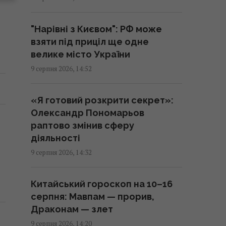
14:27 неділя, 09 серпня 2026
"Нарівні з Києвом": РФ може
Три яблука сховалися серед
взяти під приціл ще одне
птахів: на їх пошуки дають лише
велике місто України
11 секунд
9 серпня 2026, 14:52
14:16 неділя, 09 серпня 2026
«Я готовий розкрити секрет»:
Випросила рецепт кабачків по-
Олександр Пономарьов
корейськи у продавця на ринку:
раптово змінив сферу
готую їх просто так і на зиму
діяльності
14:05 неділя, 09 серпня 2026
9 серпня 2026, 14:32
Одеса вночі пережила
Китайський гороскоп на 10–16
наймасштабніший удар за весь
серпня: Мавпам — прорив,
час повномасштабної війни, –
Драконам — злет
Коваленко
9 серпня 2026, 14:20