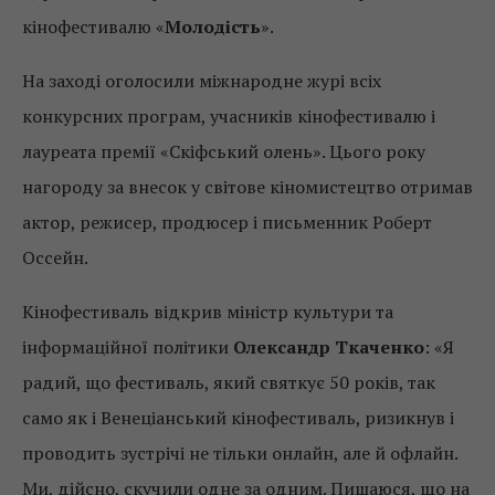
кінофестивалю «
Молодість
».
На заході оголосили міжнародне журі всіх
конкурсних програм, учасників кінофестивалю і
лауреата премії «Скіфський олень». Цього року
нагороду за внесок у світове кіномистецтво отримав
актор, режисер, продюсер і письменник Роберт
Оссейн.
Кінофестиваль відкрив міністр культури та
інформаційної політики
Олександр Ткаченко
: «Я
радий, що фестиваль, який святкує 50 років, так
само як і Венеціанський кінофестиваль, ризикнув і
проводить зустрічі не тільки онлайн, але й офлайн.
Ми, дійсно, скучили одне за одним. Пишаюся, що на