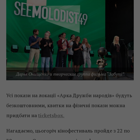
Дарья Онищенко и творческая группа фильма “Забуті”
Усі покази на локації «Арка Дружби народів» будуть
безкоштовними, квитки на фізичні покази можна
придбати на
ticketsbox
.
Нагадаємо, цьогоріч кінофестиваль пройде з 22 по