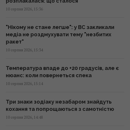
15:40 понеділок, 10 серпня 2026
розплакалася: що сталося
10 серпня 2026, 15:36
Простій Червоноградської ЦЗФ залишає
шахти без грошей на щоденну роботу, -
"Нікому не стане легше": у ВС закликали
депутат
медіа не роздмухувати тему "незбитих
15:33 понеділок, 10 серпня 2026
ракет"
10 серпня 2026, 15:34
Росія хоче зупинити сухопутний
агроекспорт з України слідом за морським,
Температура впаде до +20 градусів, але є
– ISW
нюанс: коли повернеться спека
15:32 понеділок, 10 серпня 2026
10 серпня 2026, 15:14
ШІ вирішуватиме, чим збивати дрони й
Три знаки зодіаку незабаром знайдуть
ракети: як працюватиме "Купол
кохання та попрощаються з самотністю
Мікеланджело", - експерт
10 серпня 2026, 14:48
15:32 понеділок, 10 серпня 2026