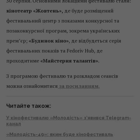
30 серпня. Основними локаціями фестивалю стали:
кінотеатр «Жовтень»,
де буде розміщений
фестивальний центр з показами конкурсної та
позаконкурсної програм, зокрема українських
прем’єр;
«Будинок кіно»
, де відбудеться серія
фестивальних показів та Fedoriv Hub, де
проходитиме
«Майстерня талантів»
.
З програмою фестивалю та розкладом сеансів
можна ознайомитися
за посиланням
.
Читайте також:
У кінофестивалю «Молодість» з’явився Telegram-
канал
«Молодість-49»: яким буде кінофестиваль