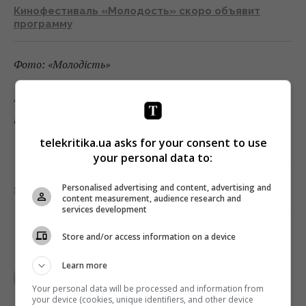
Кинофестиваль «Молодость» скоро объявит
программу
Фото: «Молодість»
Підписуйтесь на «Телекритику» у
Telegram
та
Facebook
!
telekritika.ua asks for your consent to use
your personal data to:
0
Personalised advertising and content, advertising and
Поділитись:
Facebook
Twitter
content measurement, audience research and
services development
Store and/or access information on a device
TELEKRITIKA
Learn more
Your personal data will be processed and information from
your device (cookies, unique identifiers, and other device