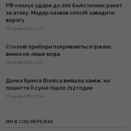
РФ планує удари до 200 балістичних ракет
В Антарктиді знайшли понад 45 тисяч
за атаку: Мадяр назвав спосіб завадити
метеоритів, і зовсім не тому, що вони
ворогу
частіше падають
10 серпня 2026, 14:33
15:29 понеділок, 10 серпня 2026
Столові прибори покриваються іржею:
Нирки можуть страждати від продуктів, які
винна не лише вода
багато хто їсть майже щодня
10 серпня 2026, 14:07
15:01 понеділок, 10 серпня 2026
Дочка Брюса Вілліса вийшла заміж: на
Більшість українців вірять у перемогу, але
пошиття її сукні пішло 712 годин
не цьогоріч, – результати опитування
10 серпня 2026, 13:56
14:54 понеділок, 10 серпня 2026
Що насправді означає слово "єрунда" та
"Це забобон": експерт розвіяв головний
звідки воно походить: відповідь здивує
МИ В СОЦ МЕРЕЖАХ
міф про батареї електромобілів
багатьох