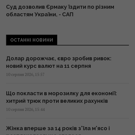
Суд дозволив Єрмаку їздити по різним
областям України, - САП
16:05 понеділок, 10 серпня 2026
ОСТАННІ НОВИНИ
У якому віці дитину можна залишати вдома
саму: поради психологів
15:56 понеділок, 10 серпня 2026
Долар дорожчає, євро зробив ривок:
новий курс валют на 11 серпня
10 серпня 2026, 15:57
Один старий якір затримав будівництво
тунелю під затокою на 241 день
15:51 понеділок, 10 серпня 2026
Що покласти в морозилку для економії:
хитрий трюк проти великих рахунків
10 серпня 2026, 15:44
На японському острові створили рай для
кроликів, але згодом з’явилися несподівані
гості
Жінка вперше за 14 років з'їла м'ясо і