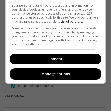
Your personal data will be processed and information from
TELEKRITIKA
your device (cookies, unique identifiers, and other device
data) may be stored by, accessed by and shared with 227
partners, or used specifically by this site. We and our partners
may use precise geolocation data.
List of partners.
Some vendors may process your personal data on the basis
of legitimate interest, which you can object to by managing
your options below. Look for a link at the bottom of this page
or in the site menu to manage or withdraw consent in privacy
and cookie settings.
Щотижневий лист з найцікавішим.
Пишемо з любов'ю
!
Consent
Підпишіться ще раз, якщо не отримуєте від нас листи
*
Manage options
Підписатись→
Предоставлено SendPulse
загрузка...