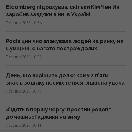
козака Виговського", які випередили час
Bloomberg підрахував, скільки Кім Чен Ин
11:24 п'ятниця, 07 серпня 2026
заробив завдяки війні в Україні
7 серпня 2026, 10:56
Як уникнути штрафу за перевищення норм
багажу: шість практичних порад
Росія цинічно атакувала людей на ринку на
11:20 п'ятниця, 07 серпня 2026
Сумщині, є багато постраждалих
7 серпня 2026, 10:52
Загроза для України: журналісти створили
мапу зі 150 військовими обʼєктам в Білорусі
День, що вирішить долю: кому з п’яти
11:16 п'ятниця, 07 серпня 2026
знаків зодіаку посміхнеться рідкісна удача
7 серпня 2026, 10:48
Постійно купую одноразові пелюшки, хоча
собак у мене немає: ось як використовую у
З'їдять в першу чергу: простий рецепт
побуті
домашньої аджики на зиму
11:15 п'ятниця, 07 серпня 2026
7 серпня 2026, 10:11