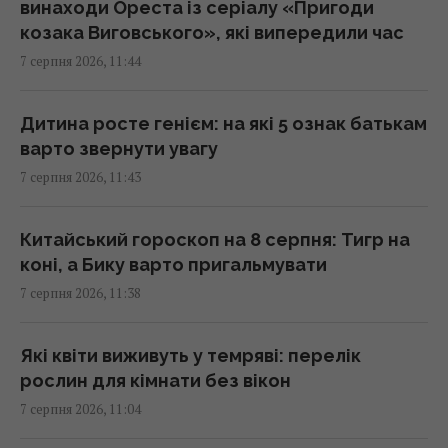
винаходи Ореста із серіалу «Пригоди
Понад третина поляків невдоволена
козака Виговського», які випередили час
реакцією влади на інцидент з російською
7 серпня 2026, 11:44
ракетою, – опитування
11:39 п'ятниця, 07 серпня 2026
Дитина росте генієм: на які 5 ознак батькам
варто звернути увагу
Що таке 001k.bot сьогодні: від Telegram-
7 серпня 2026, 11:43
інтерфейсу до повноцінної web-платформи
11:28 п'ятниця, 07 серпня 2026
Китайський гороскоп на 8 серпня: Тигр на
коні, а Бику варто пригальмувати
Російська еліта боїться ФСБ, яка дедалі
7 серпня 2026, 11:38
більше виходить з-під контролю, -
Bloomberg
11:26 п'ятниця, 07 серпня 2026
Які квіти виживуть у темряві: перелік
рослин для кімнати без вікон
7 серпня 2026, 11:04
Facebook, дрон і самокат у XVII столітті:
винаходи Ореста із серіалу "Пригоди