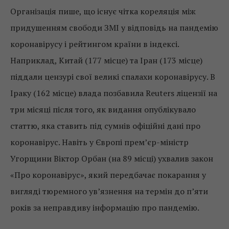
Організація пише, що існує чітка кореляція між
придушенням свободи ЗМІ у відповідь на пандемію
коронавірусу і рейтингом країни в індексі.
Наприклад, Китай (177 місце) та Іран (173 місце)
піддали цензурі свої великі спалахи коронавірусу. В
Іраку (162 місце) влада позбавила Reuters ліцензії на
три місяці після того, як видання опублікувало
статтю, яка ставить під сумнів офіційні дані про
коронавірус. Навіть у Європі прем’єр-міністр
Угорщини Віктор Орбан (на 89 місці) ухвалив закон
«Про коронавірус», який передбачає покарання у
вигляді тюремного ув’язнення на термін до п’яти
років за неправдиву інформацію про пандемію.