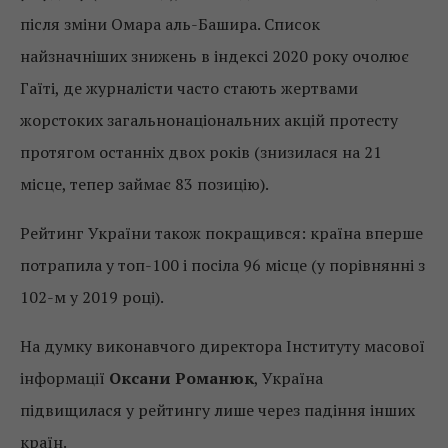
після зміни Омара аль-Башира. Список
найзначніших знижень в індексі 2020 року очолює
Гаїті, де журналісти часто стають жертвами
жорстоких загальнонаціональних акцій протесту
протягом останніх двох років (знизилася на 21
місце, тепер займає 83 позицію).
Рейтинг України також покращився: країна вперше
потрапила у топ-100 і посіла 96 місце (у порівнянні з
102-м у 2019 році).
На думку виконавчого директора Інституту масової
інформації
Оксани Романюк
, Україна
підвищилася у рейтингу лише через падіння інших
країн.