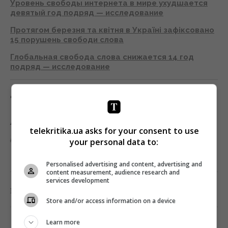
Уровень свободы интернета в мире ухудшается
девятый год подряд — исследование
Протягом березня та квітня в Україні зафіксовано
15 порушень свободи слова
Глобальная свобода слова снижается 14 год
подряд — исследование
Фото: RSF
Підписуйтесь на «Телекритику» у
Telegram
та
telekritika.ua asks for your consent to use
Facebook
!
your personal data to:
Personalised advertising and content, advertising and
content measurement, audience research and
services development
0
Поділитись:
Facebook
Twitter
Store and/or access information on a device
Learn more