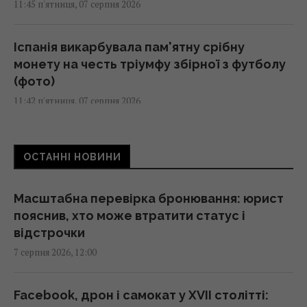
11:45 п'ятниця, 07 серпня 2026
Іспанія викарбувала пам'ятну срібну
монету на честь тріумфу збірної з футболу
(фото)
11:42 п'ятниця, 07 серпня 2026
687 тисяч сонячних панелей допомогли
ОСТАННІ НОВИНИ
місту пережити три урагани
11:42 п'ятниця, 07 серпня 2026
Масштабна перевірка бронювання: юрист
пояснив, хто може втратити статус і
Конкурент для iPhone 16e: новий
відстрочки
"народний" смартфон Samsung показали у
7 серпня 2026, 12:00
всіх кольорах
11:40 п'ятниця, 07 серпня 2026
Facebook, дрон і самокат у XVII столітті: