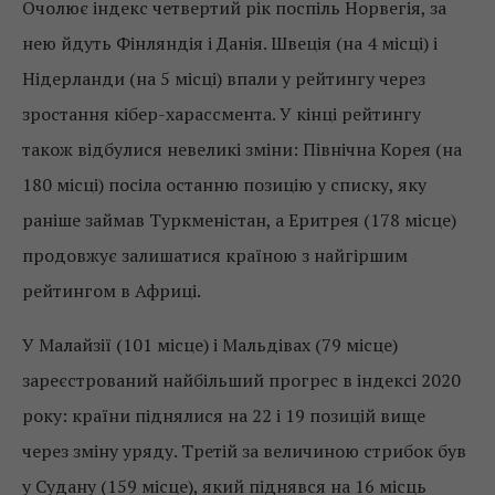
Очолює індекс четвертий рік поспіль Норвегія, за
нею йдуть Фінляндія і Данія. Швеція (на 4 місці) і
Нідерланди (на 5 місці) впали у рейтингу через
зростання кібер-харассмента. У кінці рейтингу
також відбулися невеликі зміни: Північна Корея (на
180 місці) посіла останню позицію у списку, яку
раніше займав Туркменістан, а Еритрея (178 місце)
продовжує залишатися країною з найгіршим
рейтингом в Африці.
У Малайзії (101 місце) і Мальдівах (79 місце)
зареєстрований найбільший прогрес в індексі 2020
року: країни піднялися на 22 і 19 позицій вище
через зміну уряду. Третій за величиною стрибок був
у Судану (159 місце), який піднявся на 16 місць