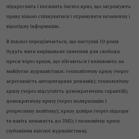
підкреслить і посилить багато криз, що загрожують
праву вільно спілкуватися і отримувати незалежну і
вірогідну інформацію.
В індексі передбачається, що наступні 10 років
будуть мати вирішальне значення для свободи
преси через кризи, що збігаються і впливають на
майбутнє журналістики: геополітичну кризу (через
агресивність авторитарних режимів); технологічну
кризу (через відсутність демократичних гарантій);
демократичну кризу (через поляризацію і
репресивну політику); кризу довіри (через підозри
та навіть ненависть до ЗМІ); і економічну кризу
(зубожіння якісної журналістики).