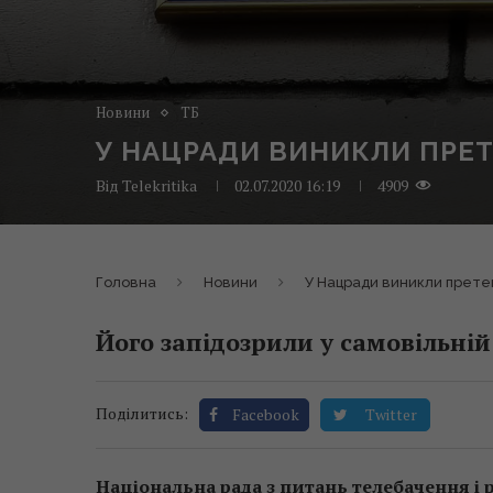
Новини
ТБ
У НАЦРАДИ ВИНИКЛИ ПРЕТЕ
Від
Telekritika
02.07.2020 16:19
4909
Головна
Новини
У Нацради виникли претен
Його запідозрили у самовільні
Поділитись:
Facebook
Twitter
Національна рада з питань телебачення і