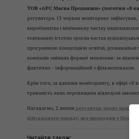
ТОВ «АРС Магна Продакшн» (логотип «8 кан
регулятора. 13 червня моніторинг зафіксував,
виробництва і мінімальну частку національного
телеканалу істотно зросла частка аудіовізуал
програмною концепцією освітні, розважальні т
компанія змінила формат мовлення: за ліценз
фактично – інформаційний з фільмопоказом.
Крім того, за даними моніторингу, в ефірі «8 
тривалість яких перевищила відведені законо
Нагадаємо, 2 липня
регулятор знову призна
військового параду, що проходив у Москві
Читайте також: