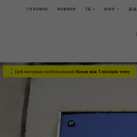
ГОЛОВНА
НОВИНИ
ТБ
КІНО
ДІ
Цей матеріал опублікований
більш ніж 5 місяців тому