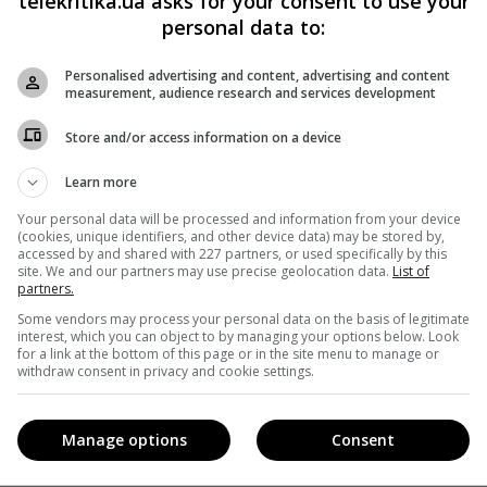
telekritika.ua asks for your consent to use your
personal data to:
ювання Віктора Медведчука
1»
Personalised advertising and content, advertising and content
measurement, audience research and services development
рку телеканалу «Прямий»
Store and/or access information on a device
ть «1+1»
РТ
Learn more
Your personal data will be processed and information from your device
(cookies, unique identifiers, and other device data) may be stored by,
accessed by and shared with 227 partners, or used specifically by this
site. We and our partners may use precise geolocation data.
List of
partners.
acebook
!
Some vendors may process your personal data on the basis of legitimate
interest, which you can object to by managing your options below. Look
for a link at the bottom of this page or in the site menu to manage or
withdraw consent in privacy and cookie settings.
Manage options
Consent