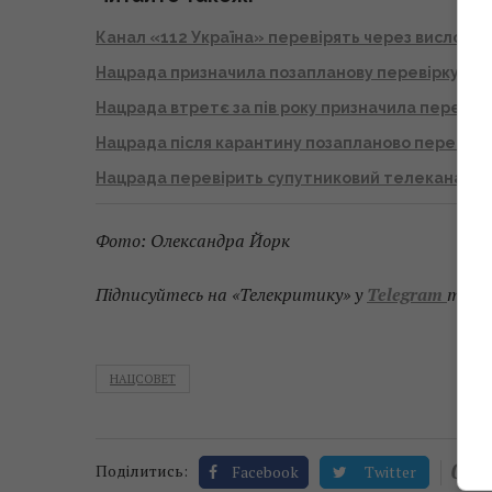
Канал «112 Україна» перевірять через висловл
Нацрада призначила позапланову перевірку «1+
Нацрада втретє за пів року призначила переві
Нацрада після карантину позапланово перевіри
Нацрада перевірить супутниковий телеканал К
Фото: Олександра Йорк
Підписуйтесь на «Телекритику» у
Telegram
та
F
НАЦСОВЕТ
0
Поділитись:
Facebook
Twitter