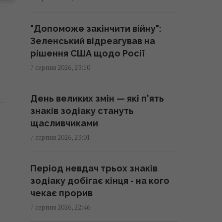
Bloomberg розкрив цифри
21:41 п'ятниця, 07 серпня 2026
"Допоможе закінчити війну":
Зеленський відреагував на
В результаті атаки РФ знищено
рішення США щодо Росії
найбільший склад засобів
7 серпня 2026, 23:10
індивідуального захисту
21:32 п'ятниця, 07 серпня 2026
День великих змін — які п'ять
знаків зодіаку стануть
РЕБ не замінить "Петріоти":
щасливчиками
Флеш розповів про найбільшу
7 серпня 2026, 23:01
небезпеку
21:21 п'ятниця, 07 серпня 2026
Період невдач трьох знаків
зодіаку добігає кінця - на кого
Що станеться з комп’ютером,
чекає прорив
якщо тривалий час не
7 серпня 2026, 22:46
оновлювати Windows