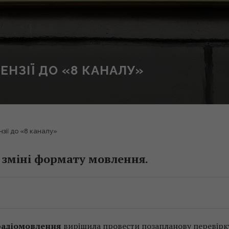
НЗІЇ ДО «8 КАНАЛУ»
зії до «8 каналу»
й зміні формату мовлення.
 радіомовлення
вирішила провести позапланову перевірк