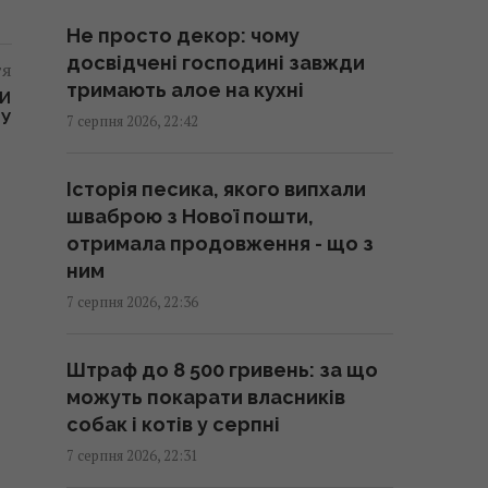
21:20 п'ятниця, 07 серпня 2026
Не просто декор: чому
досвідчені господині завжди
тя
Суд продовжив тримання під
тримають алое на кухні
ЛИ
вартою для Коломойського,
КУ
7 серпня 2026, 22:42
захист заявив про проблеми зі
здоров'ям
Історія песика, якого випхали
20:39 п'ятниця, 07 серпня 2026
шваброю з Нової пошти,
отримала продовження - що з
Росія встановила антидронові
ним
сітки на своїх субмаринах,
7 серпня 2026, 22:36
розташованих за тисячі
кілометрів від України
Штраф до 8 500 гривень: за що
20:35 п'ятниця, 07 серпня 2026
можуть покарати власників
собак і котів у серпні
Що їсти для здоров’я серця:
7 серпня 2026, 22:31
кардіологи назвали 7 корисних