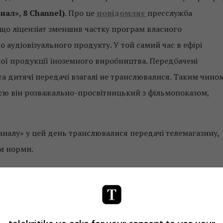
ал», 8 Сhannel)
. Про це
повідомляє
пресслужба
 що ліцензіат зменшив частку програм власного
 аудіовізуального продукту. У той самий час в ефірі
ьної продукції іноземного виробництва. Передбачені
а дитячі передачі взагалі не транслювалися. Таким чином
ією він розважально-просвітницький з фільмопоказом,
каналу» у цей день транслювалися передачі телемагазину,
м норми.
чив перевірку телеканалу «КРТ» через демонстрації
.