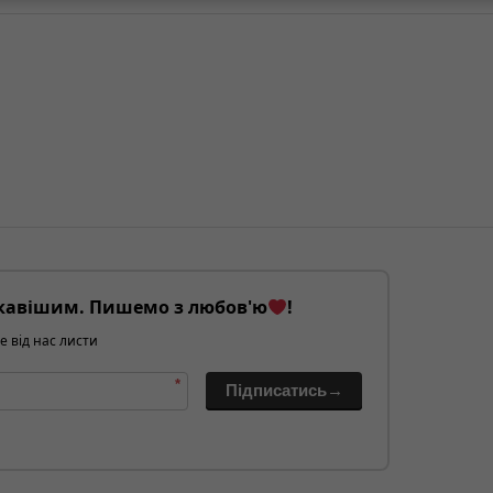
кавішим. Пишемо з любов'ю
!
е від нас листи
*
Підписатись→