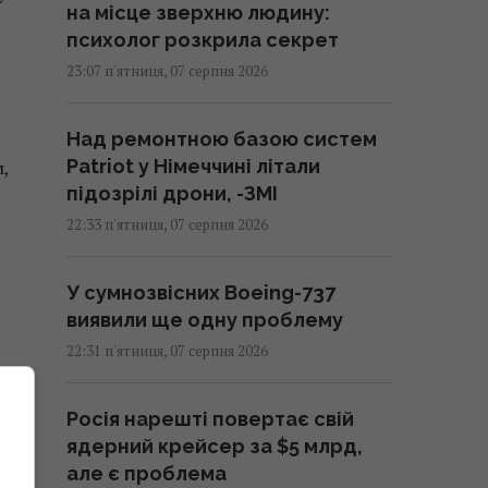
на місце зверхню людину:
психолог розкрила секрет
23:07 п'ятниця, 07 серпня 2026
Над ремонтною базою систем
Patriot у Німеччині літали
,
підозрілі дрони, -ЗМІ
22:33 п'ятниця, 07 серпня 2026
У сумнозвісних Boeing-737
виявили ще одну проблему
22:31 п'ятниця, 07 серпня 2026
Росія нарешті повертає свій
ядерний крейсер за $5 млрд,
але є проблема