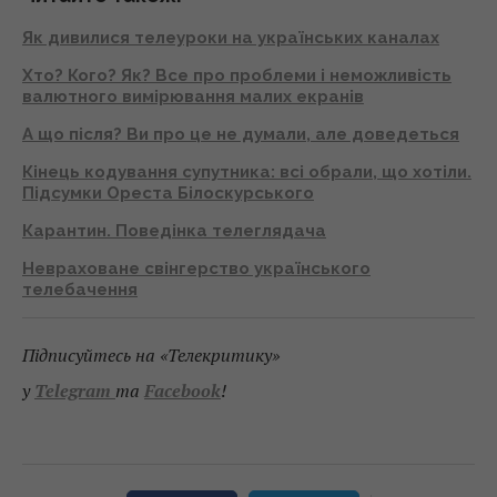
Як дивилися телеуроки на українських каналах
Хто? Кого? Як? Все про проблеми і неможливість
валютного вимірювання малих екранів
А що після? Ви про це не думали, але доведеться
Кінець кодування супутника: всі обрали, що хотіли.
Підсумки Ореста Білоскурського
Карантин. Поведінка телеглядача
Невраховане свінгерство українського
телебачення
Підписуйтесь на «Телекритику»
у
Telegram
та
Facebook
!