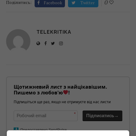
0
Поділитись:
Facebook
Twitter
TELEKRITIKA
Щотижневий лист з найцікавішим.
Пишемо з любов'ю
!
Підпишіться ще раз, якщо не отримуєте від нас листи
*
Підписатись→
Предоставлено SendPulse