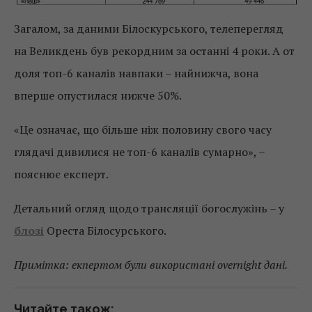
Загалом, за даними Білоскурського, телеперегляд
на Великдень був рекордним за останні 4 роки. А от
доля топ-6 каналів навпаки – найнижча, вона
вперше опустилася нижче 50%.
«Це означає, що більше ніж половину свого часу
глядачі дивилися не топ-6 каналів сумарно», –
пояснює експерт.
Детальний огляд щодо трансляції богослужінь – у
блозі
Ореста Білосурського.
Примітка: екпертом були використані overnight дані.
Читайте також: