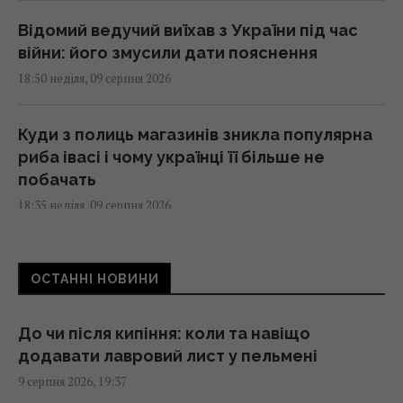
Відомий ведучий виїхав з України під час
війни: його змусили дати пояснення
18:50 неділя, 09 серпня 2026
Куди з полиць магазинів зникла популярна
риба івасі і чому українці її більше не
побачать
18:35 неділя, 09 серпня 2026
Міжнародну космічну станцію не залишать
ОСТАННІ НОВИНИ
у космосі: її навмисно знищать
18:34 неділя, 09 серпня 2026
До чи після кипіння: коли та навіщо
додавати лавровий лист у пельмені
Чоловік перевірив акумулятор
9 серпня 2026, 19:37
електрокара Tesla після 125 тисяч км: