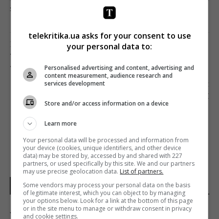
загрузка...
telekritika.ua asks for your consent to use
Попередня стаття
your personal data to:
ТЕЛЕПРЕМ’ЄРУ «СКАЖЕНЕ ВЕСІЛЛЯ-2» НА
«1+1» ПОДИВИЛИСЯ ПОНАД 3 МІЛЬЙОНИ
Personalised advertising and content, advertising and
content measurement, audience research and
Наступна стаття
services development
СТАЛА ВІДОМА ДАТА ПРЕМ’ЄРИ НОВИХ
Store and/or access information on a device
«АФЕРИСТІВ У МЕРЕЖАХ»
Learn more
Your personal data will be processed and information from
your device (cookies, unique identifiers, and other device
data) may be stored by, accessed by and shared with 227
partners, or used specifically by this site. We and our partners
may use precise geolocation data.
List of partners.
Some vendors may process your personal data on the basis
НОВИНИ УКРАЇНИ І СВІТУ
of legitimate interest, which you can object to by managing
your options below. Look for a link at the bottom of this page
or in the site menu to manage or withdraw consent in privacy
У Косово образились на Україну та зняли
and cookie settings.