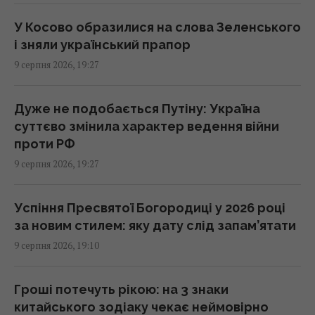
результат здивував
18:34 неділя, 09 серпня 2026
У Косово образилися на слова Зеленського
і зняли український прапор
9 серпня 2026, 19:27
Італійці випробують в Україні інноваційну
систему ППО "Купол Мікеланджело"
18:28 неділя, 09 серпня 2026
Дуже не подобається Путіну: Україна
суттєво змінила характер ведення війни
проти РФ
За чотири роки війна зазнала ключової
9 серпня 2026, 19:27
зміни, що дуже не подобається Путіну, -
ABC News
18:12 неділя, 09 серпня 2026
Успіння Пресвятої Богородиці у 2026 році
за новим стилем: яку дату слід запам’ятати
9 серпня 2026, 19:10
Гороскоп на 10 серпня за картами Таро:
Близнюкам – старі переконання, Дівам –
цілі
Гроші потечуть рікою: на 3 знаки
18:00 неділя, 09 серпня 2026
китайського зодіаку чекає неймовірно