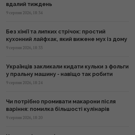
вдалий тиждень
9 серпня 2026, 18:34
У єгипетських гробницях знаходили мед
віком у тисячі років: чому він не псується
17:34 неділя, 09 серпня 2026
Без хімії та липких стрічок: простий
кухонний лайфхак, який вижене мух із дому
9 серпня 2026, 18:33
Україна з прохача допомоги
перетворилася на зразкового союзника
США, - The Atlantic
Українців закликали кидати кульки з фольги
17:31 неділя, 09 серпня 2026
у пральну машину - навіщо так робити
9 серпня 2026, 18:24
Чи справді салат корисніший за
бутерброд: експерти дали несподівану
Чи потрібно промивати макарони після
відповідь
варіння: помилка більшості кулінарів
17:29 неділя, 09 серпня 2026
9 серпня 2026, 18:20
У 1946 році люди послали сигнал на Місяць: