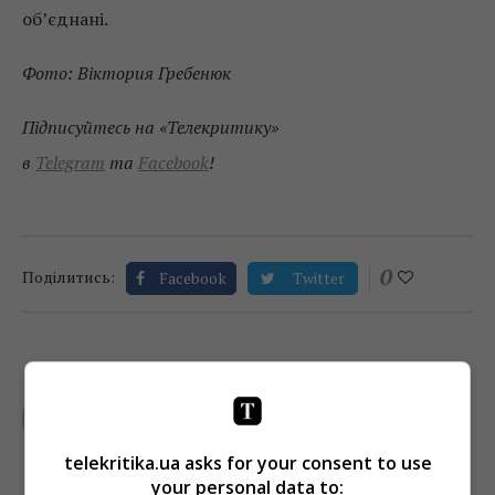
об’єднані.
Фото: Віктория Гребенюк
Підписуйтесь на «Телекритику»
в
Telegram
та
Facebook
!
0
Поділитись:
Facebook
Twitter
TELEKRITIKA
telekritika.ua asks for your consent to use
your personal data to: