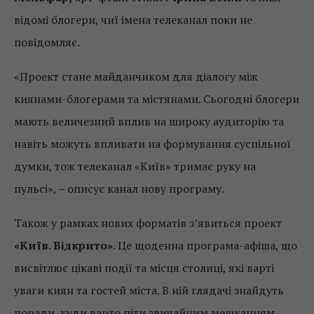
відомі блогери, чиї імена телеканал поки не
повідомляє.
«Проект стане майданчиком для діалогу між
киянами-блогерами та містянами. Сьогодні блогери
мають величезний вплив на широку аудиторію та
навіть можуть впливати на формування суспільної
думки, тож телеканал «Київ» тримає руку на
пульсі», – описує канал нову програму.
Також у рамках нових форматів з’явиться проект
«Київ. Відкрито»
. Це щоденна програма-афіша, що
висвітлює цікаві події та місця столиці, які варті
уваги киян та гостей міста. В ній глядачі знайдуть
поради, куди варто піти звичайним мешканцям