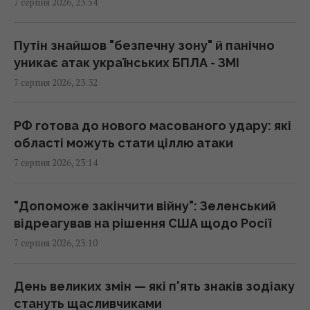
7 серпня 2026, 23:54
У сумнозвісних Boeing-737 виявили ще одну
проблему
Путін знайшов "безпечну зону" й панічно
22:31 п'ятниця, 07 серпня 2026
уникає атак українських БПЛА - ЗМІ
7 серпня 2026, 23:32
Росія нарешті повертає свій ядерний
крейсер за $5 млрд, але є проблема
РФ готова до нового масованого удару: які
22:12 п'ятниця, 07 серпня 2026
області можуть стати ціллю атаки
7 серпня 2026, 23:14
Росія збирається остаточно анексувати
частину Грузії, - країни НАТО
"Допоможе закінчити війну": Зеленський
22:01 п'ятниця, 07 серпня 2026
відреагував на рішення США щодо Росії
7 серпня 2026, 23:10
Під час візитів Путіна до регіонів на АЗС
з’являється багато дешевого бензину, – Le
День великих змін — які п'ять знаків зодіаку
Monde
стануть щасливчиками