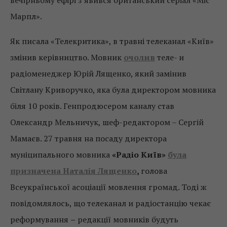
вечірньому ефірі з’явився британський серіал «Міс
Марпл».
Як писала «Телекритика», в травні телеканал «Київ»
змінив керівництво. Мовник
очолив
теле- и
радіоменеджер Юрій Лященко, який замінив
Світлану Криворучко, яка була директором мовника
біля 10 років. Генпродюсером каналу став
Олександр Мельничук, шеф-редактором – Сергій
Мамаєв. 27 травня на посаду директора
муніципального мовника
«Радіо Київ»
була
призначена Наталія Лященко
,
голова
Всеукраїнської асоціації мовлення громад. Тоді ж
повідомлялось, що телеканал и радіостанцію чекає
реформування
–
редакції мовників будуть