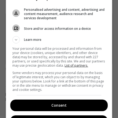
Personalised advertising and content, advertising and
content measurement, audience research and
services development
Щотижневий лист з найцікавішим.
Пишемо з любов'ю
!
Store and/or access information on a device
Підпишіться ще раз, якщо не отримуєте від нас листи
Learn more
*
Підписатись→
Your personal data will be processed and information from
your device (cookies, unique identifiers, and other device
data) may be stored by, accessed by and shared with 227
Предоставлено SendPulse
partners, or used specifically by this site. We and our partners
may use precise geolocation data.
List of partners.
загрузка...
Some vendors may process your personal data on the basis
of legitimate interest, which you can object to by managing
your options below. Look for a link at the bottom of this page
or in the site menu to manage or withdraw consent in privacy
Попередня стаття
and cookie settings.
ВИДАННЯ THE DAILY TELEGRAPH ВИСТАВИЛИ
НА ПРОДАЖ
Consent
Наступна стаття
СПІВРОБІТНИКИ FACEBOOK НАПИСАЛИ ЛИСТ