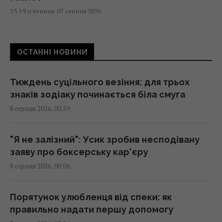
23:19 п'ятниця, 07 серпня 2026
Колишньому очільнику МЗС Угорщини може
ОСТАННІ НОВИНИ
загрожувати до трьох років ув'язнення, -
ЗМІ
23:17 п'ятниця, 07 серпня 2026
Тиждень суцільного везіння: для трьох
знаків зодіаку починається біла смуга
8 серпня 2026, 00:59
Одна фраза миттєво поставить на місце
зверхню людину: психолог розкрила
секрет
"Я не залізний": Усик зробив несподівану
23:07 п'ятниця, 07 серпня 2026
заяву про боксерську кар'єру
8 серпня 2026, 00:06
Над ремонтною базою систем Patriot у
Німеччині літали підозрілі дрони, -ЗМІ
Порятунок улюбленця від спеки: як
22:33 п'ятниця, 07 серпня 2026
правильно надати першу допомогу