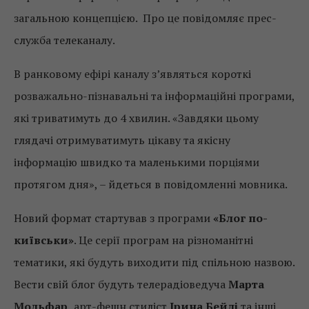
загальною концепцією. Про це повідомляє прес-
служба телеканалу.
В ранковому ефірі каналу з’являться короткі
розважально-пізнавальні та інформаційні програми,
які триватимуть до 4 хвилин. «Завдяки цьому
глядачі отримуватимуть цікаву та якісну
інформацію швидко та маленькими порціями
протягом дня», – йдеться в повідомленні мовника.
Новий формат стартував з програми
«Блог по-
київськи»
. Це серії програм на різноманітні
тематики, які будуть виходити під спільною назвою.
Вести свій блог будуть телерадіоведуча
Марта
Мольфар,
арт-фешн стиліст
Ірина Бейлі
та інші