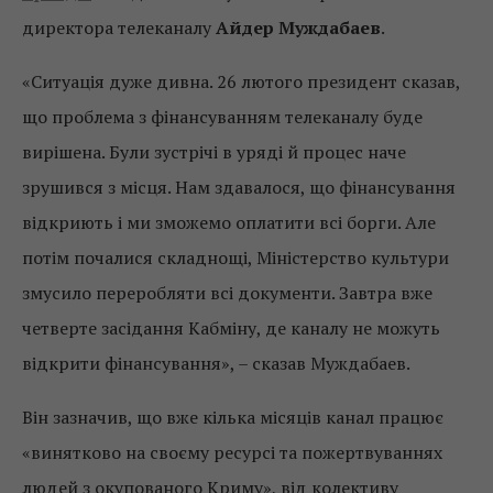
директора телеканалу
Айдер Муждабаев
.
«Ситуація дуже дивна. 26 лютого президент сказав,
що проблема з фінансуванням телеканалу буде
вирішена. Були зустрічі в уряді й процес наче
зрушився з місця. Нам здавалося, що фінансування
відкриють і ми зможемо оплатити всі борги. Але
потім почалися складнощі, Міністерство культури
змусило переробляти всі документи. Завтра вже
четверте засідання Кабміну, де каналу не можуть
відкрити фінансування», – сказав Муждабаев.
Він зазначив, що вже кілька місяців канал працює
«винятково на своєму ресурсі та пожертвуваннях
людей з окупованого Криму», від колективу