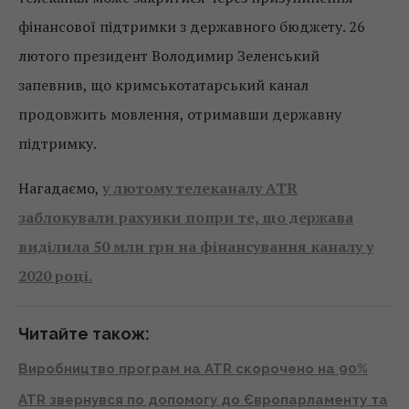
фінансової підтримки з державного бюджету. 26
лютого президент Володимир Зеленський
запевнив, що кримськотатарський канал
продовжить мовлення, отримавши державну
підтримку.
Нагадаємо,
у лютому телеканалу ATR
заблокували рахунки попри те, що держава
виділила 50 млн грн на фінансування каналу у
2020 році.
Читайте також:
Виробництво програм на ATR скорочено на 90%
ATR звернувся по допомогу до Європарламенту та