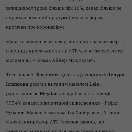
залишилося трохи більше ніж 10%, канал більше не
виробляє власний продукт і лише інформує
кримчан про коронавірус.
«Зараз є велика небезпека, що до дня пам’яті жертв
геноциду кримських татар ATR уже не зможе вести
мовлення», – сказав Айдер Муждабаев.
Телеканал ATR входить до складу холдингу
Ленура
Іслямова
разом з дитячим каналом
Lale
і
радіостанцією
Meydan
. Ленур Іслямов володіє
97,34% каналу, міноритарні співвласники – Рефат
Чубаров, Мавіле Ісмаїлова, Іса Хайбуллаев. У кінці
січня гендиректор ATR Іслямов заявив, що
телеканал може закритися через призупинення