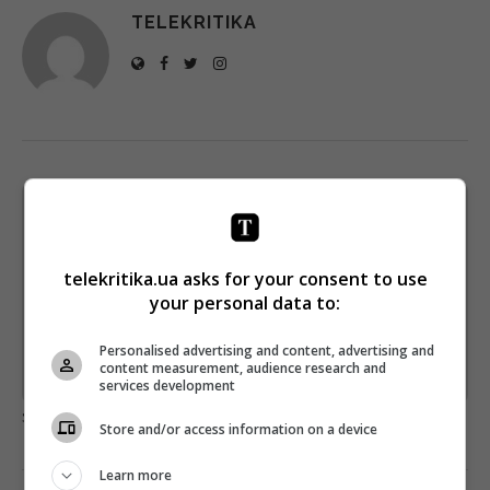
TELEKRITIKA
Щотижневий лист з найцікавішим.
Пишемо з любов'ю
!
Підпишіться ще раз, якщо не отримуєте від нас листи
telekritika.ua asks for your consent to use
your personal data to:
*
Підписатись→
Personalised advertising and content, advertising and
content measurement, audience research and
Предоставлено SendPulse
services development
загрузка...
Store and/or access information on a device
Learn more