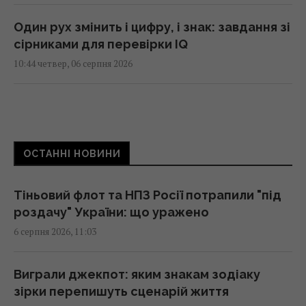
Один рух змінить і цифру, і знак: завдання зі
сірниками для перевірки IQ
10:44 четвер, 06 серпня 2026
У США випробували літак X-62A VISTA, який
без пілота може перехоплювати повітряні
цілі
ОСТАННІ НОВИНИ
10:43 четвер, 06 серпня 2026
Тіньовий флот та НПЗ Росії потрапили "під
Українські дрони уразили два величезних
роздачу" України: що уражено
НПЗ в Росії: Зеленський розкрив деталі
6 серпня 2026, 11:03
(відео)
10:42 четвер, 06 серпня 2026
Виграли джекпот: яким знакам зодіаку
зірки перепишуть сценарій життя
Мозгова пояснила, чому не їде з України під