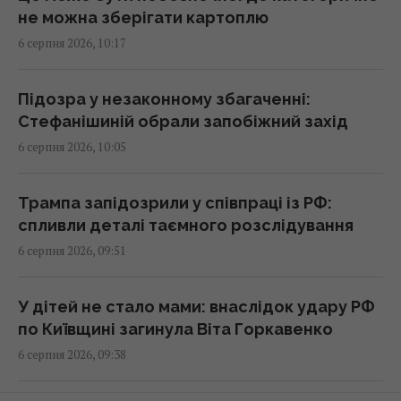
загадкові явища на поверхні Сонця
не можна зберігати картоплю
10:09 четвер, 06 серпня 2026
6 серпня 2026, 10:17
Експерт розкрив, як Україні розвʼязати
Підозра у незаконному збагаченні:
проблему нестачі ракет до Patriot
Стефанішиній обрали запобіжний захід
09:51 четвер, 06 серпня 2026
6 серпня 2026, 10:05
Найбільш стратегічна та символічна ціль: у
Трампа запідозрили у співпраці із РФ:
TWZ пояснили сенс атаки на Ан-124 у
спливли деталі таємного розслідування
Німеччині
6 серпня 2026, 09:51
09:45 четвер, 06 серпня 2026
У дітей не стало мами: внаслідок удару РФ
Відомий український актор чесно назвав
по Київщині загинула Віта Горкавенко
суму, яку можна заробити у кіно
6 серпня 2026, 09:38
09:44 четвер, 06 серпня 2026