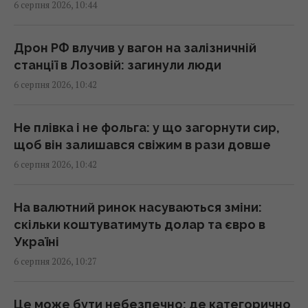
6 серпня 2026, 10:44
час війни
10:33 четвер, 06 серпня 2026
Дрон РФ влучив у вагон на залізничній
станції в Лозовій: загинули люди
Другий урожай до холодів гарантовано:
6 серпня 2026, 10:42
що встигне вирости після цибулі та часнику
10:30 четвер, 06 серпня 2026
Не плівка і не фольга: у що загорнути сир,
щоб він залишався свіжим в рази довше
У банках та обмінниках зріс євро: курс
6 серпня 2026, 10:42
валют на 6 серпня
10:26 четвер, 06 серпня 2026
На валютний ринок насуваються зміни:
скільки коштуватимуть долар та євро в
Стефанішиній обрали запобіжний захід
Україні
10:21 четвер, 06 серпня 2026
6 серпня 2026, 10:27
Телескоп на Гаваях зафіксував нові
Це може бути небезпечно: де категорично