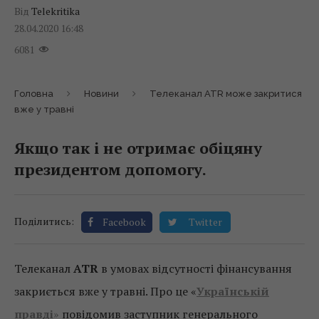
Від
Telekritika
28.04.2020 16:48
6081
Головна
Новини
Телеканал ATR може закритися
вже у травні
Якщо так і не отримає обіцяну
президентом допомогу.
Поділитись:
Facebook
Twitter
Телеканал
ATR
в умовах відсутності фінансування
закриється вже у травні. Про це «
Українській
правді
»
повідомив заступник генерального