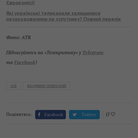
Єврокомісії
Які українські телеканали залишилися
незакодованими на супутнику? Повний перелік
Фото: ATR
Підписуйтесь на «Телекритику» у
Telegram
та
Facebook
!
ATR
ВЛАДИМИР ЗЕЛЕНСКИЙ
0
Поділитись:
Facebook
Twitter