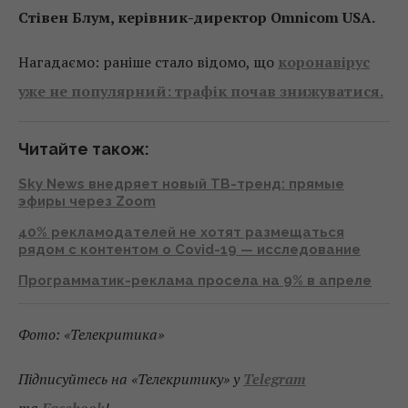
Стівен Блум, керівник-директор Omnicom USA.
Нагадаємо: раніше стало відомо, що
коронавірус
уже не популярний: трафік почав знижуватися.
Читайте також:
Sky News внедряет новый ТВ-тренд: прямые
эфиры через Zoom
40% рекламодателей не хотят размещаться
рядом с контентом о Covid-19 — исследование
Программатик-реклама просела на 9% в апреле
Фото: «Телекритика»
Підписуйтесь на «Телекритику» у
Telegram