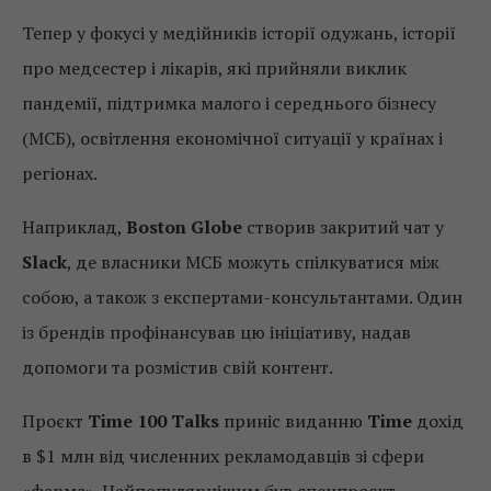
Тепер у фокусі у медійників історії одужань, історії
про медсестер і лікарів, які прийняли виклик
пандемії, підтримка малого і середнього бізнесу
(МСБ), освітлення економічної ситуації у країнах і
регіонах.
Наприклад,
Boston Globe
створив закритий чат у
Slack
, де власники МСБ можуть спілкуватися між
собою, а також з експертами-консультантами. Один
із брендів профінансував цю ініціативу, надав
допомоги та розмістив свій контент.
Проєкт
Time 100 Talks
приніс виданню
Time
дохід
в $1 млн від численних рекламодавців зі сфери