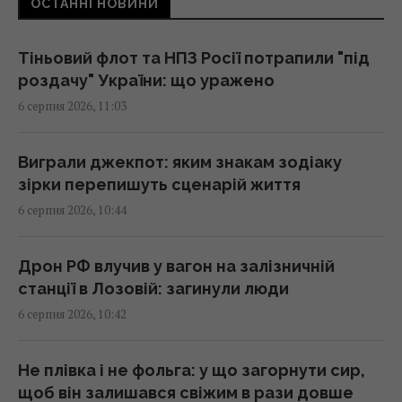
ОСТАННІ НОВИНИ
10:43 четвер, 06 серпня 2026
Тіньовий флот та НПЗ Росії потрапили "під
Українські дрони уразили два величезних
роздачу" України: що уражено
НПЗ в Росії: Зеленський розкрив деталі
6 серпня 2026, 11:03
(відео)
10:42 четвер, 06 серпня 2026
Виграли джекпот: яким знакам зодіаку
зірки перепишуть сценарій життя
Мозгова пояснила, чому не їде з України під
6 серпня 2026, 10:44
час війни
10:33 четвер, 06 серпня 2026
Дрон РФ влучив у вагон на залізничній
станції в Лозовій: загинули люди
Другий урожай до холодів гарантовано:
6 серпня 2026, 10:42
що встигне вирости після цибулі та часнику
10:30 четвер, 06 серпня 2026
Не плівка і не фольга: у що загорнути сир,
щоб він залишався свіжим в рази довше