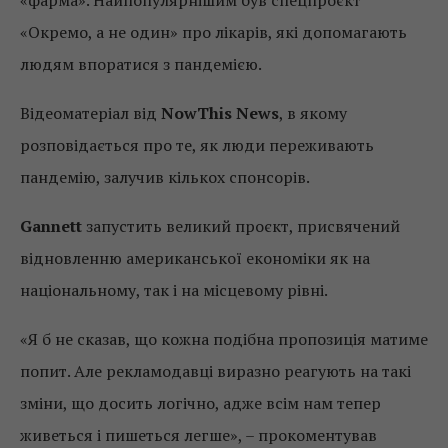
«фарма». Найпопулярнішим був спецпроєкт
«Окремо, а не один» про лікарів, які допомагають
людям впоратися з пандемією.
Відеоматеріал від
NowThis News
, в якому
розповідається про те, як люди переживають
пандемію, залучив кількох спонсорів.
Gannett
запустить великий проєкт, присвячений
відновленню американської економіки як на
національному, так і на місцевому рівні.
«Я б не сказав, що кожна подібна пропозиція матиме
попит. Але рекламодавці виразно реагують на такі
зміни, що досить логічно, адже всім нам тепер
живеться і пишеться легше», – прокоментував