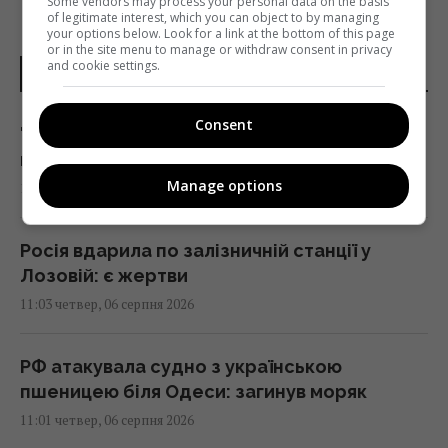
Some vendors may process your personal data on the basis
of legitimate interest, which you can object to by managing
your options below. Look for a link at the bottom of this page
or in the site menu to manage or withdraw consent in privacy
and cookie settings.
НОВИНИ УКРАЇНИ І СВІТУ
Consent
"ПриватБанк" оновив курс валют: скільки
коштує долар сьогодні
Manage options
11:03 четвер, 06 серпня 2026
Росія вдарила по залізничній станції у
Лозовій: є жертви
11:03 четвер, 06 серпня 2026
РФ атакувала судно з українською
пшеницею біля Одеси: загинув моряк
11:01 четвер, 06 серпня 2026