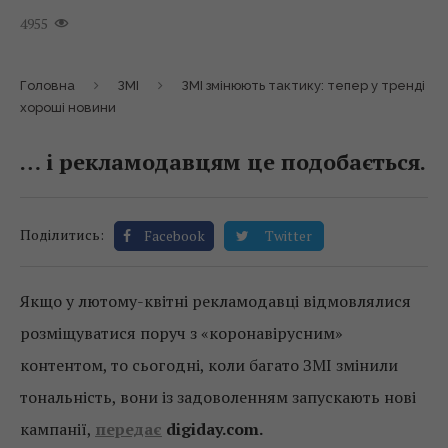
4955
Головна
ЗМІ
ЗМІ змінюють тактику: тепер у тренді
хороші новини
… і рекламодавцям це подобається.
Поділитись:
Facebook
Twitter
Якщо у лютому-квітні рекламодавці відмовлялися
розміщуватися поруч з «коронавірусним»
контентом, то сьогодні, коли багато ЗМІ змінили
тональність, вони із задоволенням запускають нові
кампанії,
передає
digiday.com.