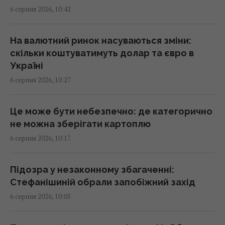
У банках та обмінниках зріс євро: курс
6 серпня 2026, 10:42
валют на 6 серпня
10:26 четвер, 06 серпня 2026
На валютний ринок насуваються зміни:
скільки коштуватимуть долар та євро в
Стефанішиній обрали запобіжний захід
Україні
10:21 четвер, 06 серпня 2026
6 серпня 2026, 10:27
Телескоп на Гаваях зафіксував нові
Це може бути небезпечно: де категорично
загадкові явища на поверхні Сонця
не можна зберігати картоплю
10:09 четвер, 06 серпня 2026
6 серпня 2026, 10:17
Експерт розкрив, як Україні розвʼязати
Підозра у незаконному збагаченні:
проблему нестачі ракет до Patriot
Стефанішиній обрали запобіжний захід
09:51 четвер, 06 серпня 2026
6 серпня 2026, 10:05
Найбільш стратегічна та символічна ціль: у