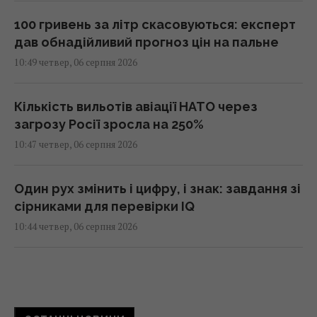
100 гривень за літр скасовуються: експерт
дав обнадійливий прогноз цін на пальне
10:49 четвер, 06 серпня 2026
Кількість вильотів авіації НАТО через
загрозу Росії зросла на 250%
10:47 четвер, 06 серпня 2026
Один рух змінить і цифру, і знак: завдання зі
сірниками для перевірки IQ
10:44 четвер, 06 серпня 2026
У США випробували літак X-62A VISTA, який
без пілота може перехоплювати повітряні
цілі