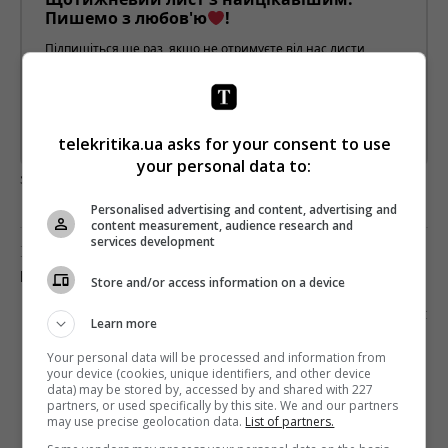
Пишемо з любов'ю
!
Підпишіться ще раз, якщо не отримуєте від нас листи
*
Підписатись→
telekritika.ua asks for your consent to use
Предоставлено SendPulse
your personal data to:
загрузка...
Personalised advertising and content, advertising and
content measurement, audience research and
services development
Попередня стаття
КІНОТЕАТРИ МОЖУТЬ ВІДКРИТИСЯ З 1 ЛИПНЯ
Store and/or access information on a device
Наступна стаття
Learn more
YOUTUBE ВИЛУЧИВ ПРОПАГАНДИСТСЬКІ
Your personal data will be processed and information from
КАНАЛИ РОСІЯН
your device (cookies, unique identifiers, and other device
data) may be stored by, accessed by and shared with 227
partners, or used specifically by this site. We and our partners
may use precise geolocation data.
List of partners.