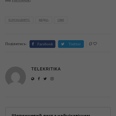
та
Facebook
!
КОРОНАВИРУС
МЕДИА
СМИ
0
Поділитись:
Facebook
Twitter
TELEKRITIKA
Щотижневий лист з найцікавішим.