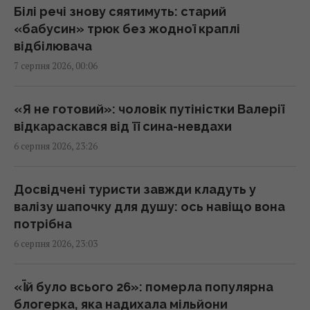
годинник, - Newsweek
Білі речі знову сяятимуть: старий
23:07 четвер, 06 серпня 2026
«бабусин» трюк без жодної краплі
відбілювача
7 серпня 2026, 00:06
Корецький анонсував збільшення
заробітної плати педагогів з 1 вересня
22:53 четвер, 06 серпня 2026
«Я не готовий»: чоловік путіністки Валерії
відкараскався від її сина-невдахи
6 серпня 2026, 23:26
Міф зруйновано: скільки насправді можуть
працювати ядерні реактори
22:12 четвер, 06 серпня 2026
Досвідчені туристи завжди кладуть у
валізу шапочку для душу: ось навіщо вона
потрібна
Така зброя є лише у кількох країн:
6 серпня 2026, 23:03
Зеленський про створення української
балістики
22:00 четвер, 06 серпня 2026
«Їй було всього 26»: померла популярна
блогерка, яка надихала мільйони