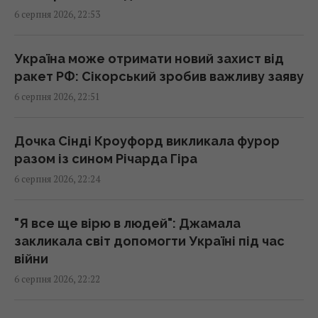
6 серпня 2026, 22:53
"Динамо" здобуло важливу перемогу у
кваліфікації Ліги конференцій
21:57 четвер, 06 серпня 2026
Україна може отримати новий захист від
ракет РФ: Сікорський зробив важливу заяву
6 серпня 2026, 22:51
Анчоуси чи сардини: яка риба корисніша
21:47 четвер, 06 серпня 2026
Дочка Сінді Кроуфорд викликала фурор
разом із сином Річарда Гіра
В Україну може потрапити антидронова
6 серпня 2026, 22:24
ракета CM-70 з Канади, - ЗМІ
21:42 четвер, 06 серпня 2026
"Я все ще вірю в людей": Джамала
закликала світ допомогти Україні під час
Чим Україна може знищувати "Іскандери":
війни
експерти назвали єдиний реальний варіант
6 серпня 2026, 22:22
21:24 четвер, 06 серпня 2026