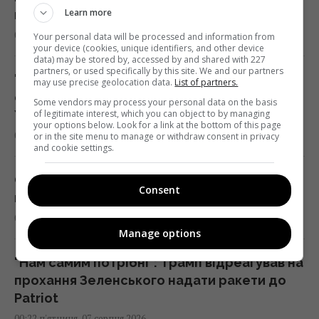
Learn more
може допомогти
01:23 п'ятниця, 07 серпня 2026
Your personal data will be processed and information from
your device (cookies, unique identifiers, and other device
data) may be stored by, accessed by and shared with 227
partners, or used specifically by this site. We and our partners
"Достатньо, щоб вижити, а не перемогти":
may use precise geolocation data.
List of partners.
ексчиновниця НАТО про надання ракет
Some vendors may process your personal data on the basis
Україні
of legitimate interest, which you can object to by managing
your options below. Look for a link at the bottom of this page
01:19 п'ятниця, 07 серпня 2026
or in the site menu to manage or withdraw consent in privacy
and cookie settings.
Одне налаштування, яке варто змінити всім
Consent
власникам нових телевізорів
00:25 п'ятниця, 07 серпня 2026
Manage options
"Нам самим потрібні": Трамп відреагував на
прохання Зеленського надати ракети до
Patriot
00:22 п'ятниця, 07 серпня 2026