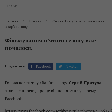
7122
Головна
Новини
Сергій Притула залишив проєкт
«Вар’яти-шоу»
Фільмування п’ятого сезону вже
почалося.
Поділитись:
Facebook
Twitter
Голова колективу «Вар’яти-шоу»
Сергій Притула
залишає проєкт, про це він повідомив у своєму
Facebook.
https://www.facebook.com/serhiyprytula/photos/a.6351