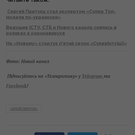
Сергей Притула стал экспертом «Супер Топ-
модели по-украински»
Ведущие ICTV, СТБ и Нового канала снялись в
роликах о коронавирусе
На «Новому» стартує п’ятий сезон «СуперІнтуїції»
Фото: Новий канал
Підписуйтесь на «Телекритику» у
Telegram
та
Facebook
!
СЕРГЕЙ ПРИТУЛА