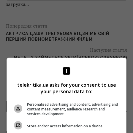
загрузка...
Попередня стаття
АКТРИСА ДАША ТРЕГУБОВА ВІДЗНІМЕ СВІЙ
ПЕРШИЙ ПОВНОМЕТРАЖНИЙ ФІЛЬМ
Наступна стаття
NETFLIX ЗАЙМЕТЬСЯ УКРАЇНСЬКОЮ ОЗВУЧКОЮ
telekritika.ua asks for your consent to use
your personal data to:
Personalised advertising and content, advertising and
НОВИНИ УКРАЇНИ І СВІТУ
content measurement, audience research and
services development
Як вибратися з багнюки на автомобілі:
Store and/or access information on a device
названо простий предмет у салоні, що