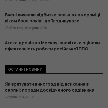
Вчені виявили відбитки пальців на кераміці
віком 8000 років: що їх здивувало
23:58 четвер, 06 серпня 2026
Атака дронів на Москву: аналітики оцінили
ефективність роботи російської ППО
23:39 четвер, 06 серпня 2026
ОСТАННІ НОВИНИ
Жінки з дипломами частіше обирають
успішних чоловіків без вищої освіти, –
дослідження
Як врятувати виноград від всихання в
23:24 четвер, 06 серпня 2026
серпні: поради досвідченого садівника
7 серпня 2026, 01:00
Україна ставить Путіна на передвиборчий