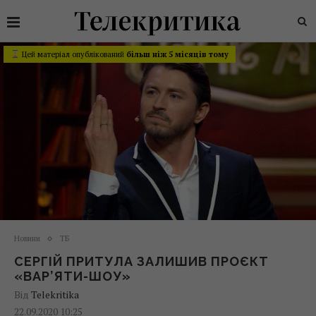
Цей матеріал опублікований
більш ніж 5 місяців тому
Новини
ТБ
СЕРГІЙ ПРИТУЛА ЗАЛИШИВ ПРОЄКТ
«ВАР’ЯТИ-ШОУ»
Від
Telekritika
22.09.2020 10:25