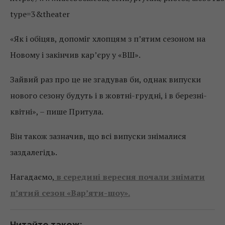
type=3&theater
«Як і обіцяв, допоміг хлопцям з п’ятим сезоном на
Новому і закінчив кар’єру у «ВШ».
Зайвий раз про це не згадував би, однак випуски
нового сезону будуть і в жовтні-грудні, і в березні-
квітні», – пише Притула.
Він також зазначив, що всі випуски знімалися
заздалегідь.
Нагадаємо,
в середині вересня почали знімати
п’ятий сезон «Вар’яти-шоу».
Читайте також: