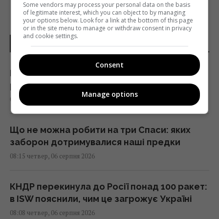
Some vendors may process your personal data on the basis
of legitimate interest, which you can object to by managing
your options below. Look for a link at the bottom of this page
or in the site menu to manage or withdraw consent in privacy
and cookie settings.
НОВИНИ УКРАЇНИ І СВІТУ
Consent
Погана новина для України: Росія отримала
ракети КНДР у критичний момент, - TWZ
Manage options
08:19 четвер, 06 серпня 2026
Що не можна робити на три Спаси: яких
заборон дотримувалися наші предки
08:15 четвер, 06 серпня 2026
КНДР перекинула до Росії понад 100 ракет:
в ISW пояснили, чим це загрожує Україні
08:08 четвер, 06 серпня 2026