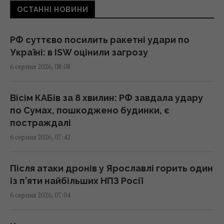
ОСТАННІ НОВИНИ
07:30 четвер, 06 серпня 2026
РФ суттєво посилить ракетні удари по
Сьогодні - Яблучний Спас: як правильно
Україні: в ISW оцінили загрозу
вітати рідних і близьких
6 серпня 2026, 08:08
07:30 четвер, 06 серпня 2026
Вісім КАБів за 8 хвилин: РФ завдала удару
Що таке свято Преображення Господнє:
по Сумах, пошкоджено будинки, є
українські традиції та 5 суворих заборон
постраждалі
07:30 четвер, 06 серпня 2026
6 серпня 2026, 07:42
У Ярославлі після атаки дронів горить один
Після атаки дронів у Ярославлі горить один
із найбільших російських НПЗ (відео)
із п’яти найбільших НПЗ Росії
07:26 четвер, 06 серпня 2026
6 серпня 2026, 07:04
Гороскоп на 6 серпня за картами Таро: