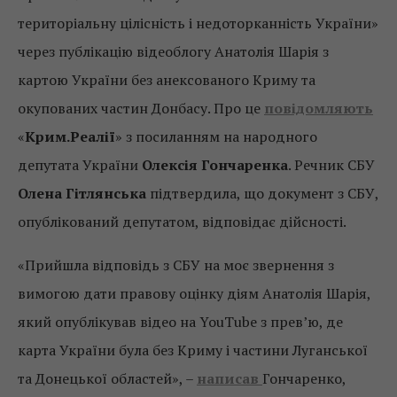
територіальну цілісність і недоторканність України»
через публікацію відеоблогу Анатолія Шарія з
картою України без анексованого Криму та
окупованих частин Донбасу. Про це
повідомляють
«
Крим.Реалії
» з посиланням на народного
депутата України
Олексія Гончаренка
. Речник СБУ
Олена Гітлянська
підтвердила, що документ з СБУ,
опублікований депутатом, відповідає дійсності.
«Прийшла відповідь з СБУ на моє звернення з
вимогою дати правову оцінку діям Анатолія Шарія,
який опублікував відео на YouTube з прев’ю, де
карта України була без Криму і частини Луганської
та Донецької областей», –
написав
Гончаренко,