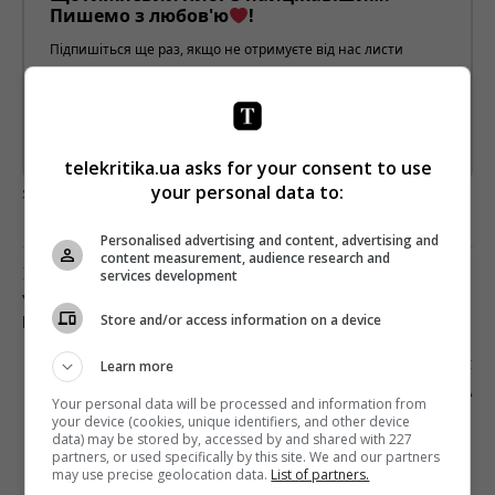
Пишемо з любов'ю
!
Підпишіться ще раз, якщо не отримуєте від нас листи
*
Підписатись→
Предоставлено SendPulse
telekritika.ua asks for your consent to use
your personal data to:
загрузка...
Personalised advertising and content, advertising and
content measurement, audience research and
Попередня стаття
services development
УВЕСЬ СЕЗОН ШОУ «МАСКАРАД»
Store and/or access information on a device
ПОДИВИЛИСЯ 10,4 МЛН ГЛЯДАЧІВ – «1+1»
Наступна стаття
Learn more
ЄВГЕН АГАРКОВ СТАВ ВЕДУЧИМ «НОВИН» НА
Your personal data will be processed and information from
«UA: ПЕРШОМУ»
your device (cookies, unique identifiers, and other device
data) may be stored by, accessed by and shared with 227
partners, or used specifically by this site. We and our partners
may use precise geolocation data.
List of partners.