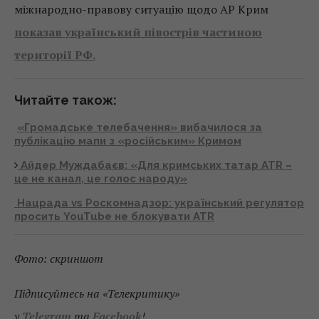
міжнародно-правову ситуацію щодо АР Крим
показав український півострів частиною
території РФ.
Читайте також:
«Громадське телебачення» вибачилося за
публікацію мапи з «російським» Кримом
Айдер Муждабаєв: «Для кримських татар ATR –
це не канал, це голос народу»
Нацрада vs Роскомнадзор: український регулятор
просить YouTube не блокувати ATR
Фото:
скриншот
Підписуйтесь на «Телекритику»
у
Telegram
та
Facebook
!