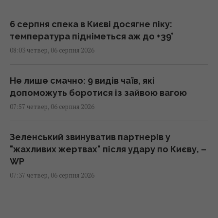
6 серпня спека в Києві досягне піку:
температура підніметься аж до +39°
08:03 четвер, 06 серпня 2026
Не лише смачно: 9 видів чаїв, які
допоможуть боротися із зайвою вагою
07:57 четвер, 06 серпня 2026
Зеленський звинуватив партнерів у
"жахливих жертвах" після удару по Києву, –
WP
07:37 четвер, 06 серпня 2026
Привітання з Преображенням Господнім:
зворушливі побажання та листівки