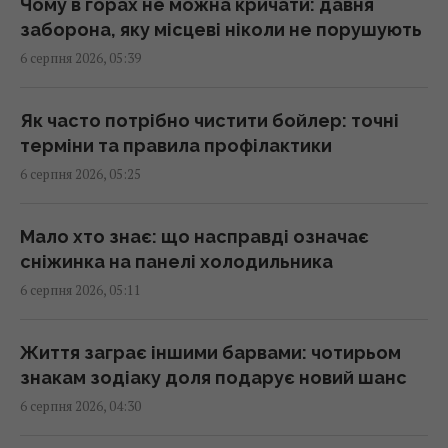
Чому в горах не можна кричати: давня
Терези - вдача, Тельцям - швидкі рішення
заборона, яку місцеві ніколи не порушують
07:20 четвер, 06 серпня 2026
6 серпня 2026, 05:39
Гороскоп на 6 серпня: Стрільцям –
Як часто потрібно чистити бойлер: точні
сповільнитися, Скорпіонам –
терміни та правила профілактики
перенапруження
6 серпня 2026, 05:25
07:10 четвер, 06 серпня 2026
Мало хто знає: що насправді означає
Магнітні бурі 6–8 серпня: коли очікувати
сніжинка на панелі холодильника
нового удару (графік)
6 серпня 2026, 05:11
07:10 четвер, 06 серпня 2026
Життя заграє іншими барвами: чотирьом
Яблучний Спас в Україні 2026: що можна
знакам зодіаку доля подарує новий шанс
робити, які існують заборони та народні
6 серпня 2026, 04:30
прикмети
07:00 четвер, 06 серпня 2026