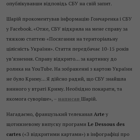
опублікувавши відповідь СБУ на свій запит.
Шарій прокоментував інформацію Гончаренка і СБУ
у Facebook. «Отже, СБУ відкрила на мене справу за
тяжкою статтею «Посягання на територіальну
цілісність України». Стаття передбачає 10-15 років
ув’язнення. Справу відкрито… за картинку до
ролика на YouTube. На зображенні з картою України
не було Криму… Я дійсно радий, що СБУ знайшла
винного у втраті Криму. Необхідно покарати, та
якомога суворіше», –
написав
Шарій.
Нагадаємо, французький телеканал
Arte
у
щотижневому випуску програми
Le Dessous des
cartes
(«З відкритими картами») в інфографіці про