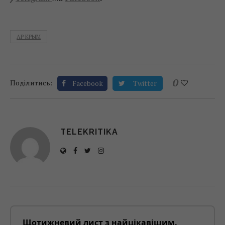
АР КРЫМ
0
Поділитись:
Facebook
Twitter
TELEKRITIKA
Щотижневий лист з найцікавішим.