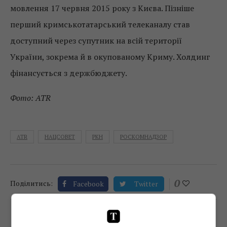
мовлення 17 червня 2015 року з Києва. Пізніше
перший кримськотатарський телеканалу став
доступний через супутник на всій території
України, зокрема й в окупованому Криму. Холдинг
фінансується з держбюджету.
Фото: ATR
ATR
НАЦСОВЕТ
РКН
РОСКОМНАДЗОР
0
Поділитись:
Facebook
Twitter