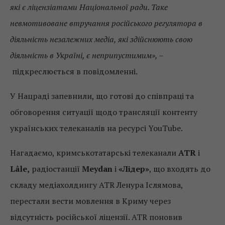
які є ліцензіатами Національної ради. Таке
невмотивоване втручання російського регулятора в
діяльність незалежних медіа, які здійснюють свою
діяльність в Україні, є неприпустимим», –
підкреслюється в повідомленні.
У Нацраді запевнили, що готові до співпраці та
обговорення ситуації щодо трансляції контенту
українських телеканалів на ресурсі YouTube.
Нагадаємо, кримськотатарські телеканали
ATR
і
Lâle,
радіостанції
Meydan
і
«Лідер»
, що входять до
складу медіахолдингу ATR Ленура Іслямова,
перестали вести мовлення в Криму через
відсутність російської ліцензії. ATR поновив