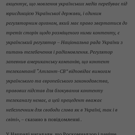
акцентує, що мовлення українських медіа перебуває під
юрисдикцією Української держави, і єдиним
регуляторним органом, який має право звертатися до
третіх сторін щодо розміщеного ними контенту, є
український регулятор – Національна рада України з
питань телебачення і радіомовлення. Регулятор
запевнив американську компанію, що контент
телекомпанії “Атлант-СВ” відповідає вимогам
українського та європейського законодавства,
правових підстав для блокування контенту
телеканалу немає, а цей прецедент вважає
небезпечним для свободи слова як в Україні, так і в
світі»
, – сказано в повідомленні .
У Нацраді нагадали, що Роскомнадзор і раніше