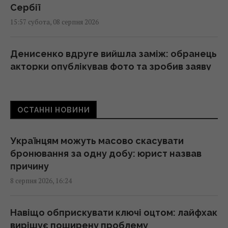
Сербії
15:57 субота, 08 серпня 2026
Денисенко вдруге вийшла заміж: обранець
акторки опублікував фото та зробив заяву
15:45 субота, 08 серпня 2026
ОСТАННІ НОВИНИ
Космічна програма Росії залежить від
Китаю: ЗМІ розкрили деталі
15:31 субота, 08 серпня 2026
Українцям можуть масово скасувати
бронювання за одну добу: юрист назвав
причину
Зеленський: Українська оборонка може
8 серпня 2026, 16:24
збільшити виробництво вдвічі, але є умова
15:13 субота, 08 серпня 2026
Навіщо обприскувати ключі оцтом: лайфхак
вирішує поширену проблему