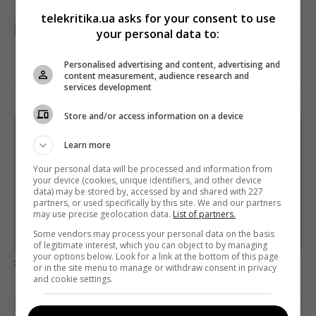
TELEKRITIKA
telekritika.ua asks for your consent to use
your personal data to:
Personalised advertising and content, advertising and
content measurement, audience research and
services development
Store and/or access information on a device
Щотижневий лист з найцікавішим.
Learn more
Пишемо з любов'ю
!
Your personal data will be processed and information from
Підпишіться ще раз, якщо не отримуєте від нас листи
your device (cookies, unique identifiers, and other device
data) may be stored by, accessed by and shared with 227
*
Підписатись→
partners, or used specifically by this site. We and our partners
may use precise geolocation data.
List of partners.
Some vendors may process your personal data on the basis
Предоставлено SendPulse
of legitimate interest, which you can object to by managing
your options below. Look for a link at the bottom of this page
загрузка...
or in the site menu to manage or withdraw consent in privacy
and cookie settings.
Попередня стаття