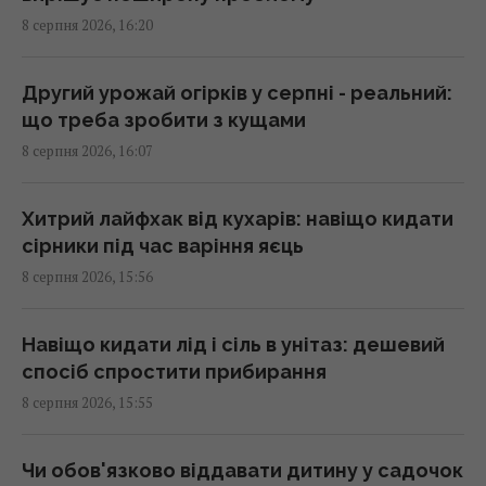
Обрання суддів МКС: що сталось з
8 серпня 2026, 16:20
кандидатом від України
15:04 субота, 08 серпня 2026
Другий урожай огірків у серпні - реальний:
що треба зробити з кущами
Євросоюз прискорив роботу над власним
8 серпня 2026, 16:07
аналогом Starlink
14:54 субота, 08 серпня 2026
Хитрий лайфхак від кухарів: навіщо кидати
сірники під час варіння яєць
Уся лінійка iPhone 17 може подорожчати
8 серпня 2026, 15:56
вже в понеділок: що відбувається
14:51 субота, 08 серпня 2026
Навіщо кидати лід і сіль в унітаз: дешевий
спосіб спростити прибирання
Чоловіка висміювали за посадку 11 тисяч
8 серпня 2026, 15:55
дерев: за кілька років усі побачили
результат
14:50 субота, 08 серпня 2026
Чи обов'язково віддавати дитину у садочок