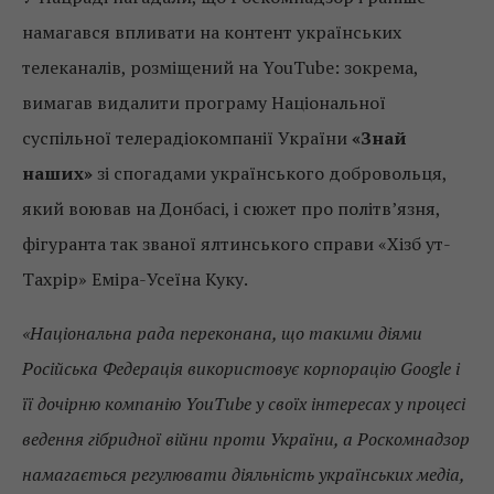
намагався впливати на контент українських
телеканалів, розміщений на YouTube: зокрема,
вимагав видалити програму Національної
суспільної телерадіокомпанії України
«Знай
наших»
зі спогадами українського добровольця,
який воював на Донбасі, і сюжет про політв’язня,
фігуранта так званої ялтинського справи «Хізб ут-
Тахрір» Еміра-Усеїна Куку.
«Національна рада переконана, що такими діями
Російська Федерація використовує корпорацію Google і
її дочірню компанію YouTube у своїх інтересах у процесі
ведення гібридної війни проти України, а Роскомнадзор
намагається регулювати діяльність українських медіа,