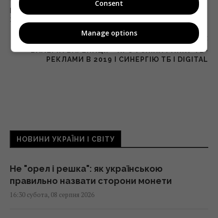
Consent
PROПРОКАТ: ЕЛТОН ДЖОН І ТЕМНИЙ ФЕНІКС
ЗАПАЛЮЮТЬ СВІТ
Manage options
Наступна стаття
ВАЛЕРІЙ ВАРЕНИЦЯ – ПРО УСПІХИ РИНКУ ТВ-
РЕКЛАМИ В 2019 І СИНЕРГІЮ ТБ І DIGITAL
НОВИНИ УКРАЇНИ І СВІТУ
Не "орел і решка": як українською
правильно назвати сторони монети
16:30 субота, 08 серпня 2026