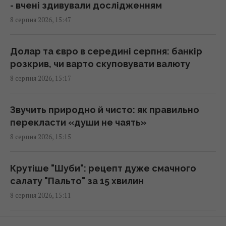
- вчені здивували дослідженням
8 серпня 2026, 15:47
Росія знищує українське сільське
господарство і саму природу України, -
Forbes
Долар та євро в середині серпня: банкір
14:41 субота, 08 серпня 2026
розкрив, чи варто скуповувати валюту
8 серпня 2026, 15:17
США щомісяця постачатимуть Україні
ракети для Patriot, - Зеленський
Звучить природно й чисто: як правильно
14:41 субота, 08 серпня 2026
перекласти «души не чаять»
8 серпня 2026, 15:15
Лідер "Ногу свело!" назвав причину приїзду
в Україну та виправдався за концерти в
Крутіше "Шуби": рецепт дуже смачного
Криму
салату "Пальто" за 15 хвилин
14:40 субота, 08 серпня 2026
8 серпня 2026, 15:11
Вучич заявив, що не бачить шляхів для