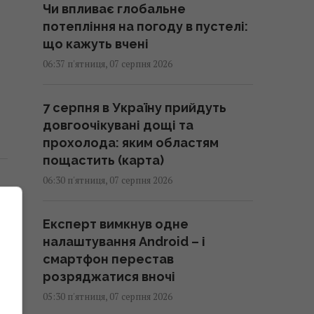
Чи впливає глобальне
потепління на погоду в пустелі:
що кажуть вчені
06:37 п'ятниця, 07 серпня 2026
7 серпня в Україну прийдуть
довгоочікувані дощі та
прохолода: яким областям
пощастить (карта)
06:30 п'ятниця, 07 серпня 2026
Експерт вимкнув одне
налаштування Android – і
смартфон перестав
розряджатися вночі
05:30 п'ятниця, 07 серпня 2026