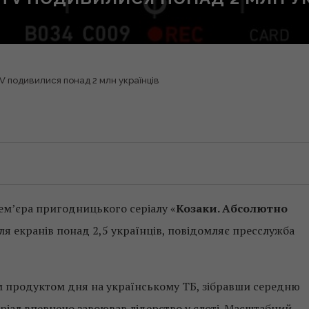
V подивилися понад 2 млн українців
ем’єра пригодницького серіалу «
Козаки. Абсолютно
 біля екранів понад 2,5 українців, повідомляє пресслужба
им продуктом дня на українському ТБ, зібравши середню
еріал впевнено завоював лідерство у слоті. Масштабний