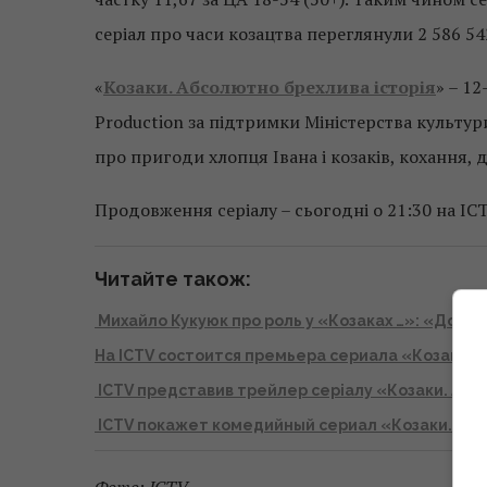
серіал про часи козацтва переглянули 2 586 542
«
Козаки. Абсолютно брехлива історія
» – 1
Production за підтримки Міністерства культур
про пригоди хлопця Івана і козаків, кохання, 
Продовження серіалу – сьогодні о 21:30 на ICT
Читайте також:
Михайло Кукуюк про роль у «Козаках …»: «Довел
На ICTV состоится премьера cериала «Козаки. 
ICTV представив трейлер серіалу «Козаки. Абс
ICTV покажет комедийный сериал «Козаки. Абс