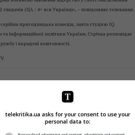
 глядачів (ЦА : 4+ вся Україна)», – повідомляє телеканал.
2-серійна пригодницька комедія, знята студією IQ
и та інформаційної політики України. Стрічка розповідає
дружбу і вкрадені коштовності.
V.
ося вивчити кілька турецьких матюків»
Абсолютно брехлива історія»
олютно брехлива історія»
telekritika.ua asks for your consent to use your
олютно брехлива історія»
personal data to:
Personalised advertising and content, advertising and content