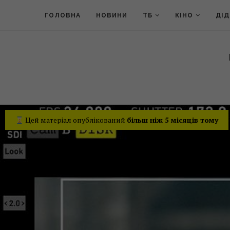
ГОЛОВНА
НОВИНИ
ТБ
КІНО
ДІ
Цей матеріал опублікований
більш ніж 5 місяців тому