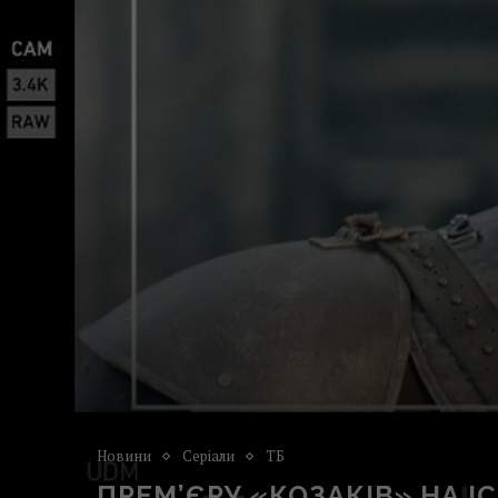
Новини
Серіали
ТБ
ПРЕМ’ЄРУ «КОЗАКІВ» НА I