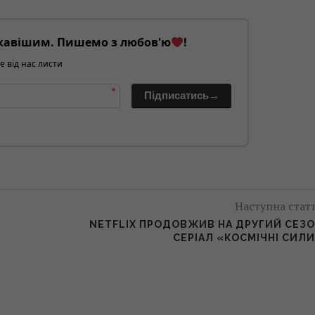
кавішим. Пишемо з любов'ю
!
е від нас листи
*
Підписатись→
Наступна стат
NETFLIX ПРОДОВЖИВ НА ДРУГИЙ СЕЗ
СЕРІАЛ «КОСМІЧНІ СИЛ