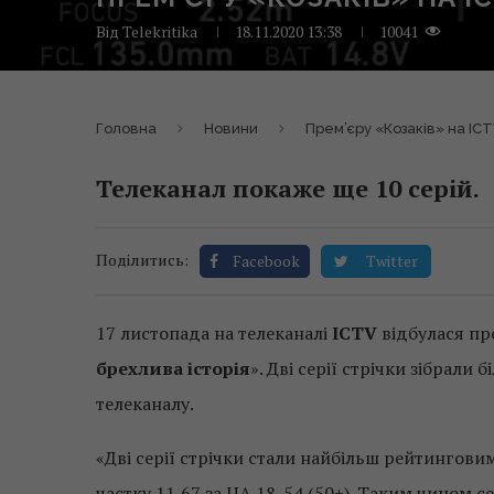
Від
Telekritika
18.11.2020 13:38
10041
Головна
Новини
Прем’єру «Козаків» на ICT
Телеканал покаже ще 10 серій.
Поділитись:
Facebook
Twitter
17 листопада на телеканалі
ICTV
відбулася пр
брехлива історія
». Дві серії стрічки зібрали
телеканалу.
«Дві серії стрічки стали найбільш рейтингов
частку 11,67 за ЦА 18-54 (50+). Таким чином с