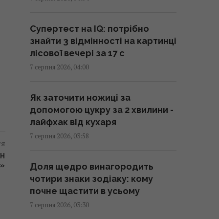
У чому полягає користь
волоських горіхів для серця,
Супертест на IQ: потрібно
мозку та зміцнення імунітету
знайти 3 відмінності на картинці
03:28 п'ятниця, 07 серпня 2026
лісової вечері за 17 с
7 серпня 2026, 04:00
В Генштабі ЗСУ повідомили, на
яку суму країни НАТО виділять
Як заточити ножиці за
Україні військової допомоги
допомогою цукру за 2 хвилини -
02:52 п'ятниця, 07 серпня 2026
лайфхак від кухаря
7 серпня 2026, 03:58
тя
Кинджал Тутанхамона виявився
викуваним із позаземного
ОН
И»
Доля щедро винагородить
металу, - археологи
чотири знаки зодіаку: кому
02:26 п'ятниця, 07 серпня 2026
почне щастити в усьому
7 серпня 2026, 03:30
США запровадили нові санкції