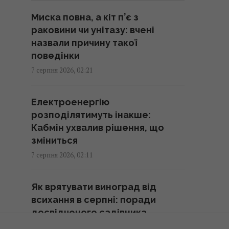
проти Куби за співпрацю з
Миска повна, а кіт п’є з
Китаєм та РФ, - Bloomberg
раковини чи унітазу: вчені
02:05 п'ятниця, 07 серпня 2026
назвали причину такої
поведінки
Як вибратися з багнюки на
7 серпня 2026, 02:21
автомобілі: названо простий
предмет у салоні, що може
Електроенергію
допомогти
розподілятимуть інакше:
01:23 п'ятниця, 07 серпня 2026
Кабмін ухвалив рішення, що
зміниться
"Достатньо, щоб вижити, а не
7 серпня 2026, 02:11
перемогти": ексчиновниця
НАТО про надання ракет
Як врятувати виноград від
Україні
всихання в серпні: поради
01:19 п'ятниця, 07 серпня 2026
досвідченого садівника
7 серпня 2026, 01:00