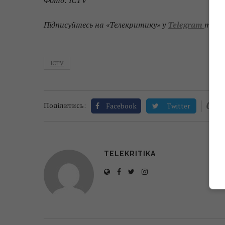
Фото: ICTV
Підписуйтесь на «Телекритику» у
Telegram
та
F
ICTV
0
Поділитись:
Facebook
Twitter
TELEKRITIKA