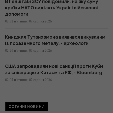
В Генштабі ЗСУ повідомили, на яку суму
країни НАТО виділять Україні військової
допомоги
02:52 п'ятниця, 07 серпня 2026
Кинджал Тутанхамона виявився викуваним
із позаземного металу, - археологи
02:26 п'ятниця, 07 серпня 2026
США запровадили нові санкції проти Куби
за співпрацю з Китаєм та РФ, - Bloomberg
02:05 п'ятниця, 07 серпня 2026
Як вибратися з багнюки на автомобілі:
названо простий предмет у салоні, що
ОСТАННІ НОВИНИ
може допомогти