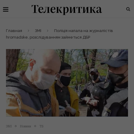
Главная
ЗМІ
Поліція напала на журналістів
hromadske, розслідуванням займеться ДБР
ЗМІ
Новини
ТБ