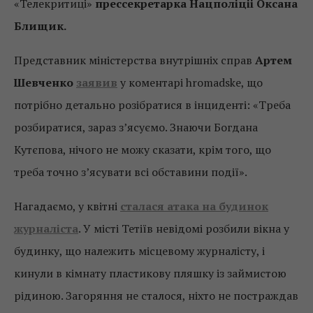
«Телекритиці»
прессекретарка Нацполіціі Оксана
Блищик.
Представник міністерства внутрішніх справ
Артем
Шевченко
заявив
у коментарі hromadske, що
потрібно детально розібратися в інциденті: «Треба
розбиратися, зараз з’ясуємо. Знаючи Богдана
Кутєпова, нічого не можу сказати, крім того, що
треба точно з’ясувати всі обставини події».
Нагадаємо, у квітні
сталася атака на будинок
журналіста
. У місті Тетіїв невідомі розбили вікна у
будинку, що належить місцевому журналісту, і
кинули в кімнату пластикову пляшку із займистою
рідиною. Загоряння не сталося, ніхто не постраждав