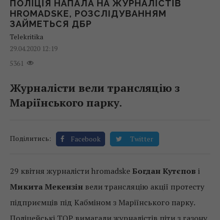
ПОЛІЦІЯ НАПАЛА НА ЖУРНАЛІСТІВ
HROMADSKE, РОЗСЛІДУВАННЯМ
ЗАЙМЕТЬСЯ ДБР
Telekritika
29.04.2020 12:19
5361
Журналісти вели трансляцію з
Маріїнського парку.
Поділитись:
Facebook
Twitter
29 квітня журналісти hromadske
Богдан Кутєпов
і
Микита Мекензін
вели трансляцію акції протесту
підприємців під Кабміном з Маріїнського парку.
Поліцейські ТОР вимагали журналістів піти з газону,