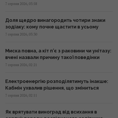
7 серпня 2026, 03:58
Вчені виявили відбитки пальців на кераміці
віком 8000 років: що їх здивувало
23:58 четвер, 06 серпня 2026
Доля щедро винагородить чотири знаки
зодіаку: кому почне щастити в усьому
7 серпня 2026, 03:30
Атака дронів на Москву: аналітики оцінили
ефективність роботи російської ППО
23:39 четвер, 06 серпня 2026
Миска повна, а кіт п’є з раковини чи унітазу:
вчені назвали причину такої поведінки
7 серпня 2026, 02:21
Жінки з дипломами частіше обирають
успішних чоловіків без вищої освіти, –
дослідження
Електроенергію розподілятимуть інакше:
23:24 четвер, 06 серпня 2026
Кабмін ухвалив рішення, що зміниться
7 серпня 2026, 02:11
Україна ставить Путіна на передвиборчий
годинник, - Newsweek
Як врятувати виноград від всихання в
23:07 четвер, 06 серпня 2026