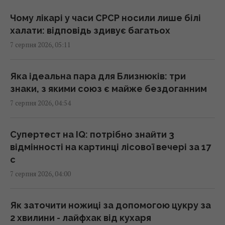
01:23 п'ятниця, 07 серпня 2026
Чому лікарі у часи СРСР носили лише білі
халати: відповідь здивує багатьох
"Достатньо, щоб вижити, а не перемогти":
7 серпня 2026, 05:11
ексчиновниця НАТО про надання ракет
Україні
01:19 п'ятниця, 07 серпня 2026
Яка ідеальна пара для Близнюків: три
знаки, з якими союз є майже бездоганним
7 серпня 2026, 04:54
Одне налаштування, яке варто змінити всім
власникам нових телевізорів
00:25 п'ятниця, 07 серпня 2026
Супертест на IQ: потрібно знайти 3
відмінності на картинці лісової вечері за 17
с
"Нам самим потрібні": Трамп відреагував на
7 серпня 2026, 04:00
прохання Зеленського надати ракети до
Patriot
00:22 п'ятниця, 07 серпня 2026
Як заточити ножиці за допомогою цукру за
2 хвилини - лайфхак від кухаря