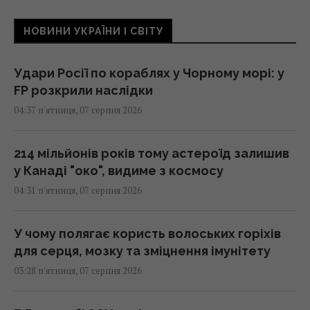
НОВИНИ УКРАЇНИ І СВІТУ
Удари Росії по кораблях у Чорному морі: у
FP розкрили наслідки
04:37 п'ятниця, 07 серпня 2026
214 мільйонів років тому астероїд залишив
у Канаді "око", видиме з космосу
04:31 п'ятниця, 07 серпня 2026
У чому полягає користь волоських горіхів
для серця, мозку та зміцнення імунітету
03:28 п'ятниця, 07 серпня 2026