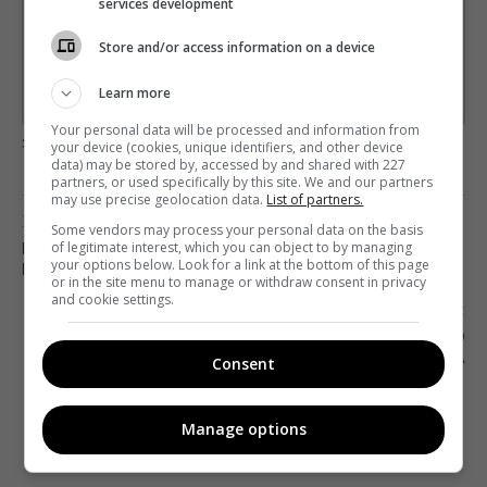
Підпишіться ще раз, якщо не отримуєте від нас листи
services development
*
Store and/or access information on a device
Підписатись→
Learn more
Предоставлено SendPulse
Your personal data will be processed and information from
загрузка...
your device (cookies, unique identifiers, and other device
data) may be stored by, accessed by and shared with 227
partners, or used specifically by this site. We and our partners
may use precise geolocation data.
List of partners.
Попередня стаття
Some vendors may process your personal data on the basis
of legitimate interest, which you can object to by managing
DZIDZIO ВИСТУПИТЬ У ПРЯМОМУ ЕФІРІ
your options below. Look for a link at the bottom of this page
ЦЕРЕМОНІЇ «ЗОЛОТА ДЗИҐА»
or in the site menu to manage or withdraw consent in privacy
and cookie settings.
Наступна стаття
VIASAT ЗАПАТЕНТУВАВ ТЕХНОЛОГІЮ
НАЛАШТУВАННЯ СУПУТНИКОВОГО ПРИЙМАЧА
Consent
Manage options