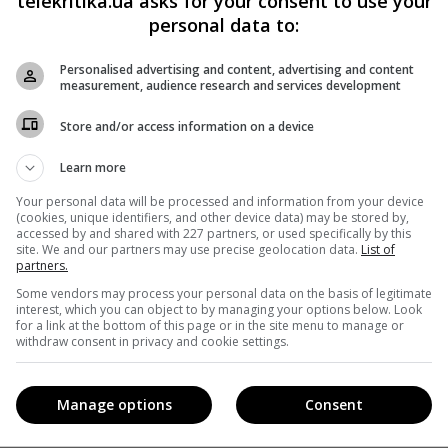
telekritika.ua asks for your consent to use your
76451849073034&set=a.320082484709995&type=3&theater
personal data to:
кримінальне провадження у зв’язку з погрозами від
Personalised advertising and content, advertising and content
ми».
measurement, audience research and services development
Store and/or access information on a device
Learn more
cebook
!
Your personal data will be processed and information from your device
(cookies, unique identifiers, and other device data) may be stored by,
accessed by and shared with 227 partners, or used specifically by this
site. We and our partners may use precise geolocation data.
List of
partners.
Some vendors may process your personal data on the basis of legitimate
interest, which you can object to by managing your options below. Look
for a link at the bottom of this page or in the site menu to manage or
withdraw consent in privacy and cookie settings.
Manage options
Consent