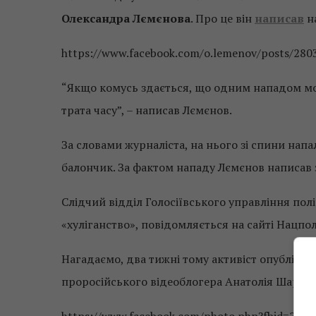
Олександра Лємєнова
. Про це він
написав
н
https://www.facebook.com/o.lemenov/posts/28
“Якщо комусь здається, що одним нападом мож
трата часу”, – написав Лємєнов.
За словами журналіста, на нього зі спини напа
балончик. За фактом нападу Лємєнов написав за
Слідчий відділ Голосіївського управління полі
«хуліганство», повідомляється на сайті Нацполі
Нагадаємо, два тижні тому активіст опублікув
проросійського відеоблогера Анатолія Шарія.