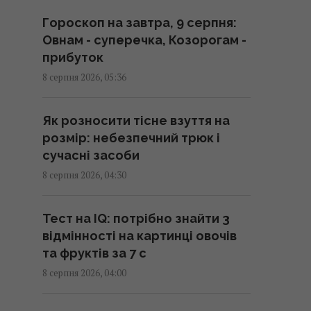
Україні: де 8 серпня стане
Гороскоп на завтра, 9 серпня:
свіжіше
Овнам - суперечка, Козорогам -
08:15 субота, 08 серпня 2026
прибуток
8 серпня 2026, 05:36
Гороскоп на 8 серпня: Левам –
відпочинок, Козерогам –
Як розносити тісне взуття на
зустріч з рідними
розмір: небезпечний трюк і
08:10 субота, 08 серпня 2026
сучасні засоби
8 серпня 2026, 04:30
Росіяни вчергове атакували
Київ: виникли масштабні
Тест на IQ: потрібно знайти 3
пожежі, є постраждалі (фото)
відмінності на картинці овочів
08:09 субота, 08 серпня 2026
та фруктів за 7 с
8 серпня 2026, 04:00
Чи можна їсти огризок яблука:
що станеться, якщо