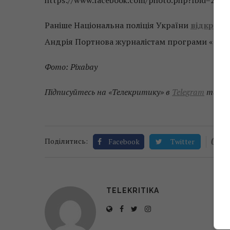
https://www.facebook.com/photo.php?fbid=27
Раніше Національна поліція України
відкрила
Андрія Портнова журналістам програми «Схе
Фото: Pixabay
Підписуйтесь на «Телекритику» в
Telegram
та
Fa
0
Поділитись:
Facebook
Twitter
TELEKRITIKA