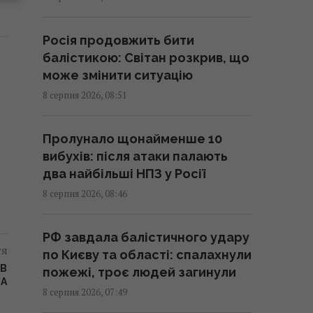
Зі стиглих груш печу пиріг -
виходить просто смакота:
Росія продовжить бити
рецепт із гарбузовим насінням
балістикою: Світан розкрив, що
08:30 субота, 08 серпня 2026
може змінити ситуацію
8 серпня 2026, 08:51
День Незалежності 2026: 24
серпня - робочий день чи
Пролунало щонайменше 10
вихідний
вибухів: після атаки палають
08:30 субота, 08 серпня 2026
два найбільші НПЗ у Росії
8 серпня 2026, 08:46
Гороскоп на 8 серпня за
картами Таро: Дівам -
РФ завдала балістичного удару
суперечки, Ракам - емоції
тя
по Києву та області: спалахнули
08:20 субота, 08 серпня 2026
ИВ
пожежі, троє людей загинули
КА
8 серпня 2026, 07:49
Похолодання та дощі йдуть по