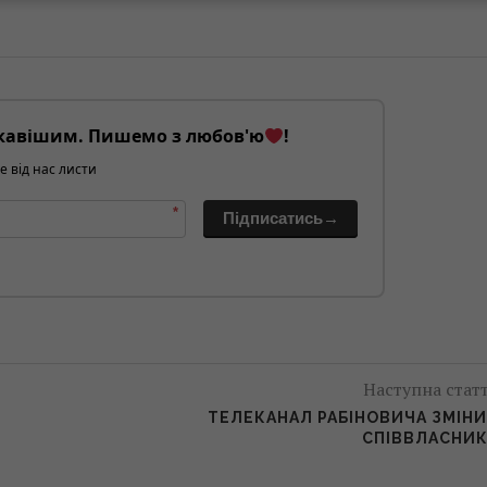
кавішим. Пишемо з любов'ю
!
е від нас листи
*
Підписатись→
Наступна стат
ТЕЛЕКАНАЛ РАБІНОВИЧА ЗМІН
СПІВВЛАСНИ