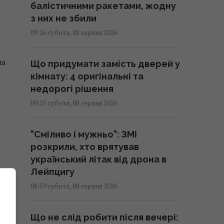
балістичними ракетами, жодну
з них не збили
09:26 субота, 08 серпня 2026
на
Що придумати замість дверей у
кімнату: 4 оригінальні та
недорогі рішення
09:25 субота, 08 серпня 2026
"Сміливо і мужньо": ЗМІ
розкрили, хто врятував
український літак від дрона в
Лейпцигу
08:59 субота, 08 серпня 2026
Що не слід робити після вечері: