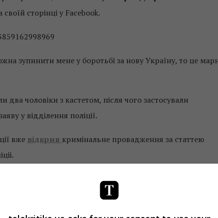
а своїй сторінці у Facebook.
03859162998969
на зупинити мене у боротьбі за нову Україну, то це мар
ли два чоловіки з кастетом, після чого застосували
яву у відділення поліції.
ції вже
відкрив
кримінальне провадження за статтею
ціі.
ав на своїй сторінці погрози від Ольги Шарій, дружини