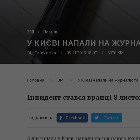
ЗМІ
Новини
У КИЄВІ НАПАЛИ НА ЖУРН
Від
Telekritika
08.11.2019 18:07
8070
Головна
ЗМІ
У Києві напали на журналіст
Інцидент стався вранці 8 листо
Поділитись:
Facebook
Twitter
8 листопада у Києві напали на головного експ