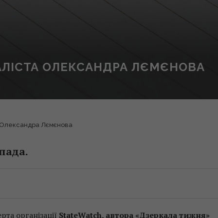
АЛІСТА ОЛЕКСАНДРА ЛЄМЄНОВА
а Олександра Лємєнова
пада.
ерта організації
StateWatch, автора «Дзеркала тижня»