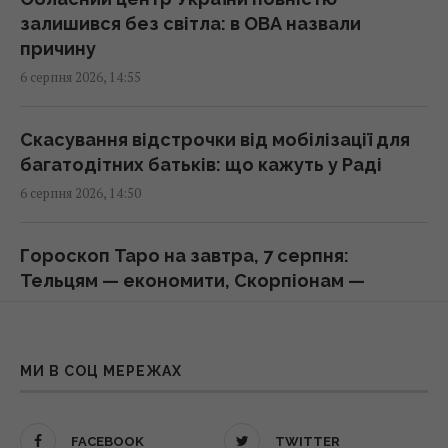
залишився без світла: в ОВА назвали
причину
Ремонт замість заміни: нові підходи до
6 серпня 2026, 14:55
відновлення алюмінієвих кузовів
15:25 четвер, 06 серпня 2026
Скасування відстрочки від мобілізації для
багатодітних батьків: що кажуть у Раді
Росія терміново шукає заміну своїм
6 серпня 2026, 14:50
"Іскандерам": експерт вказав причину
15:22 четвер, 06 серпня 2026
Гороскоп Таро на завтра, 7 серпня:
Тельцям — економити, Скорпіонам —
Apple готує революцію: AirPods із
допомога
камерами можуть з’явитися вже цієї осені
6 серпня 2026, 14:22
15:15 четвер, 06 серпня 2026
МИ В СОЦ МЕРЕЖАХ
Лікарі носять білі халати не просто так:
Не щороку: експерти назвали ідеальний
прихований сенс здивує багатьох
термін для заміни смартфона
FACEBOOK
TWITTER