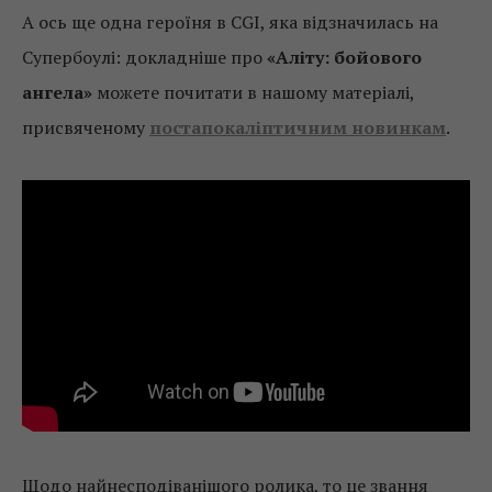
А ось ще одна героїня в CGI, яка відзначилась на
Супербоулі: докладніше про
«Аліту: бойового
ангела»
можете почитати в нашому матеріалі,
присвяченому
постапокаліптичним новинкам
.
Щодо найнесподіванішого ролика, то це звання