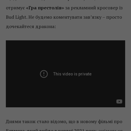
отримує
«Гра престолів»
за рекламний кросовер із
Bud Light. Не будемо коментувати зав’язку – просто
дочекайтеся дракона:
Днями також стало відомо, що в новому фільмі про
Бетмена, який вийде в червні 2021 року,
зніметься