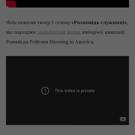
Hulu показав тизер 3 сезону
«Розповідь служниці»
,
що пародіює
знаменитий ролик
виборчої кампанії
Рональда Рейгана Morning in America.