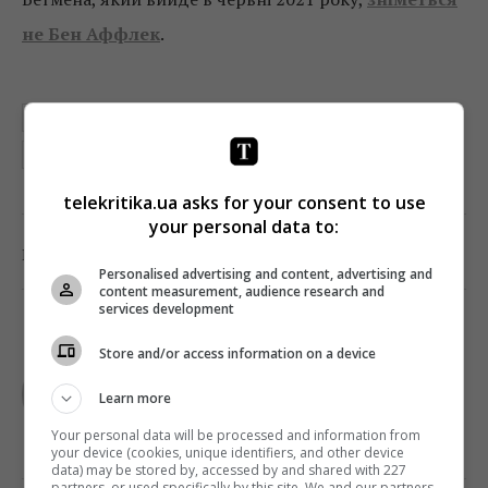
не Бен Аффлек
.
ИГРА ПРЕСТОЛОВ
КАПИТАН МАРВЕЛ
МСТИТЕЛИ
РАССКАЗ СЛУЖАНКИ
СУПЕРБОУЛ
ТРЕЙЛЕРЫ
telekritika.ua asks for your consent to use
your personal data to:
0
Поділитись:
Facebook
Twitter
Personalised advertising and content, advertising and
content measurement, audience research and
services development
Store and/or access information on a device
TELEKRITIKA
Learn more
Your personal data will be processed and information from
your device (cookies, unique identifiers, and other device
data) may be stored by, accessed by and shared with 227
partners, or used specifically by this site. We and our partners