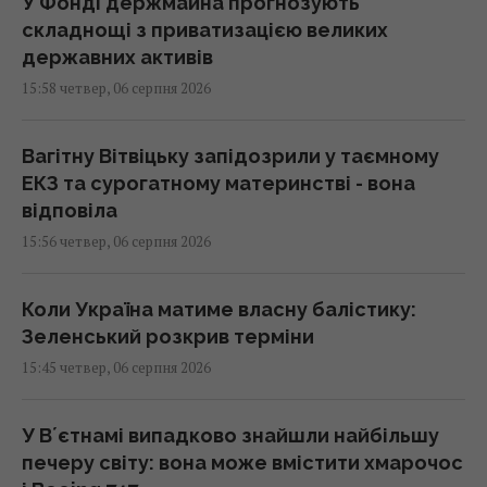
У Фонді держмайна прогнозують
складнощі з приватизацією великих
державних активів
15:58 четвер, 06 серпня 2026
Вагітну Вітвіцьку запідозрили у таємному
ЕКЗ та сурогатному материнстві - вона
відповіла
15:56 четвер, 06 серпня 2026
Коли Україна матиме власну балістику:
Зеленський розкрив терміни
15:45 четвер, 06 серпня 2026
У Вʼєтнамі випадково знайшли найбільшу
печеру світу: вона може вмістити хмарочос