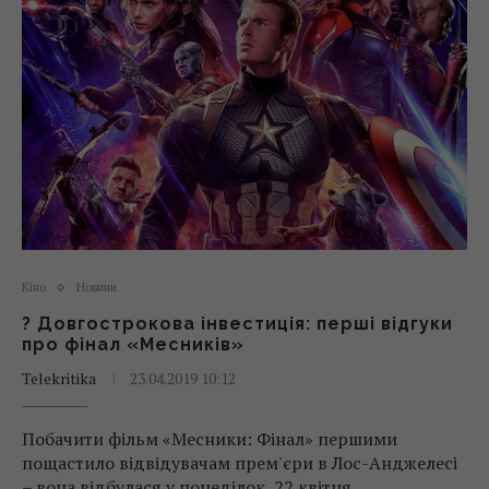
Кіно
Новини
? Довгострокова інвестиція: перші відгуки
про фінал «Месників»
Telekritika
23.04.2019 10:12
Побачити фільм «Месники: Фінал» першими
пощастило відвідувачам прем'єри в Лос-Анджелесі
– вона відбулася у понеділок, 22 квітня.