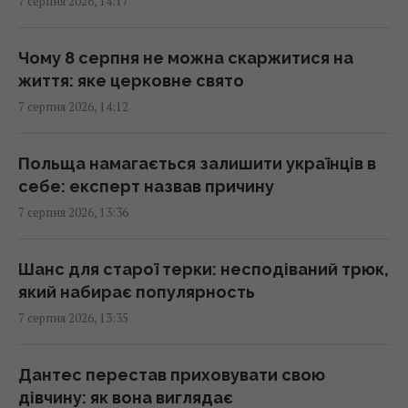
7 серпня 2026, 14:17
серед лідерів
13:51 п'ятниця, 07 серпня 2026
Чому 8 серпня не можна скаржитися на
життя: яке церковне свято
Люди постійно перебивають інших не
7 серпня 2026, 14:12
через грубість: причини набагато глибші
13:31 п'ятниця, 07 серпня 2026
Польща намагається залишити українців в
себе: експерт назвав причину
Не Galaxy і не Pixel: експерти назвали
7 серпня 2026, 13:36
найнадійніший смартфон 2026 року
13:30 п'ятниця, 07 серпня 2026
Шанс для старої терки: несподіваний трюк,
який набирає популярность
Згідно з фен-шуй, ці помилки в спальні
7 серпня 2026, 13:35
заважають відпочинку: як покращити сон
13:30 п'ятниця, 07 серпня 2026
Дантес перестав приховувати свою
дівчину: як вона виглядає