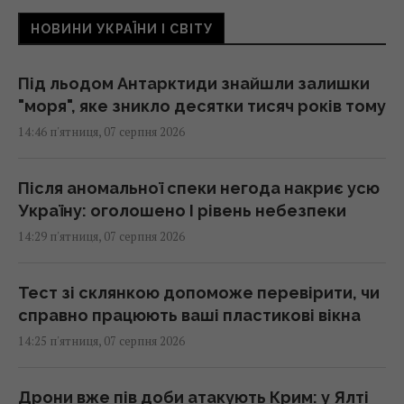
НОВИНИ УКРАЇНИ І СВІТУ
Під льодом Антарктиди знайшли залишки
"моря", яке зникло десятки тисяч років тому
14:46 п'ятниця, 07 серпня 2026
Після аномальної спеки негода накриє усю
Україну: оголошено І рівень небезпеки
14:29 п'ятниця, 07 серпня 2026
Тест зі склянкою допоможе перевірити, чи
справно працюють ваші пластикові вікна
14:25 п'ятниця, 07 серпня 2026
Дрони вже пів доби атакують Крим: у Ялті