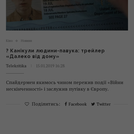
Кіно
Новини
? Канікули людини-павука: трейлер
«Далеко від дому»
Telekritika
15.01.2019 16:28
Спайдермен якимось чином пережив події «Війни
нескінченності» і заслужив путівку в Європу.
Поділитись:
Facebook
Twitter