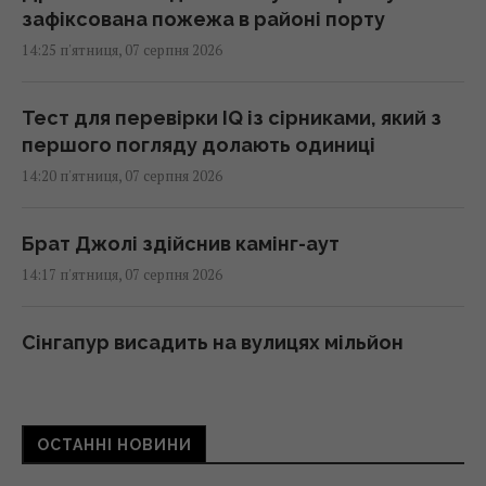
зафіксована пожежа в районі порту
14:25 п'ятниця, 07 серпня 2026
Тест для перевірки IQ із сірниками, який з
першого погляду долають одиниці
14:20 п'ятниця, 07 серпня 2026
Брат Джолі здійснив камінг-аут
14:17 п'ятниця, 07 серпня 2026
Сінгапур висадить на вулицях мільйон
дерев: якої мети прагнуть досягти в країні
14:15 п'ятниця, 07 серпня 2026
ОСТАННІ НОВИНИ
"Укрзалізниця" змінює маршрути низки