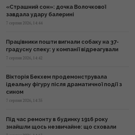
поїздів
«Страшний сон»: дочка Волочкової
14:14 п'ятниця, 07 серпня 2026
завдала удару балерині
7 серпня 2026, 14:44
Козли-зрадники допомогли знищити своїх
родичів на цілому архіпелазі
Працівники пошти вигнали собаку на 37-
14:10 п'ятниця, 07 серпня 2026
градусну спеку: у компанії відреагували
7 серпня 2026, 14:42
Чоловік врятував спраглого лелеку під час
40-градусної спеки: зворушливе відео
Вікторія Бекхем продемонструвала
14:00 п'ятниця, 07 серпня 2026
ідеальну фігуру після драматичної події з
сином
Навіщо залишати серветку на підлозі:
7 серпня 2026, 14:35
простий трюк для кухні
13:54 п'ятниця, 07 серпня 2026
Під час ремонту в будинку 1916 року
знайшли щось незвичайне: що сховали
В Україні стрімко дорожчає оренда: Київ