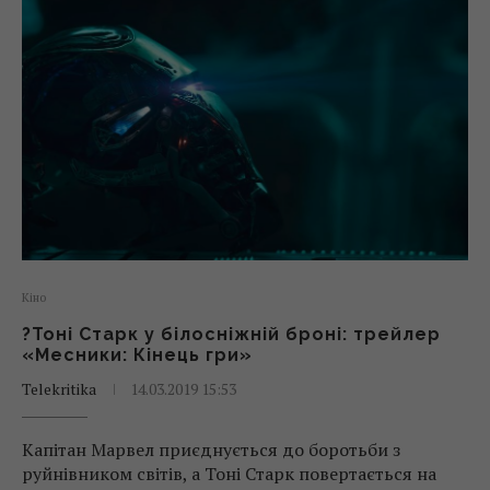
Кіно
?Тоні Старк у білосніжній броні: трейлер
«Месники: Кінець гри»
Telekritika
14.03.2019 15:53
Капітан Марвел приєднується до боротьби з
руйнівником світів, а Тоні Старк повертається на